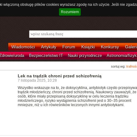
ki włączoną obsługę plików cookies wyrażasz zgodę na ich użycie. Jeśli nie zgadz
Rozumiem
Wiadomości
Artykuły
Forum
Książki
Konkursy
Galeri
Zdrowie/uroda
Bezpieczeństwo IT
Nauki przyrodnicze
Astronomia/fizyk
sortuj wg:
trafnoś
Lek na trądzik chroni przed schizofrenią
7 listopada 2025, 10:28
Wszystko wskazuje na to, że doksycyklina, antybiotyk często przepisyw
trądzik młodzieńczy, chroni przed schizofrenią. Naukowcy zauważyli, że
osób, które miały przepisaną doksycyklinę w celu leczenia trądziku
młodzieńczego, ryzyko wystąpienia schizofrenii jest o 30–35 procent
mniejsze, niż u ich rówieśników leczonych innymi antybiotykami.