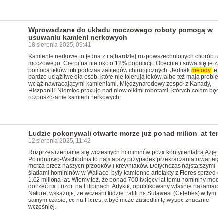
Wprowadzane do układu moczowego roboty pomogą w
usuwaniu kamieni nerkowych
18 sierpnia 2025, 09:41
Kamienie nerkowe to jedna z najbardziej rozpowszechnionych chorób 
moczowego. Cierpi na nie około 12% populacji. Obecnie usuwa się je z
pomocą leków lub podczas zabiegów chirurgicznych. Jednak
metody
te
bardzo uciążliwe dla osób, które nie tolerują leków, albo też mają probl
wciąż nawracającymi kamieniami. Międzynarodowy zespół z Kanady,
Hiszpanii i Niemiec pracuje nad niewielkimi robotami, których celem bę
rozpuszczanie kamieni nerkowych.
Ludzie pokonywali otwarte morze już ponad milion lat t
12 sierpnia 2025, 11:42
Rozprzestrzenianie się wczesnych homininów poza kontynentalną Azję
Południowo-Wschodnią to najstarszy przypadek przekraczania otwarte
morza przez naszych przodków i krewniaków. Dotychczas najstarszymi
śladami homininów w Wallacei były kamienne artefakty z Flores sprzed 
1,02 miliona lat. Wiemy też, że ponad 700 tysięcy lat temu homininy mog
dotrzeć na Luzon na Filipinach. Artykuł, opublikowany właśnie na łamac
Nature, wskazuje, że wcześni ludzie trafili na Sulawesi (Celebes) w tym
samym czasie, co na Flores, a być może zasiedlili tę wyspę znacznie
wcześniej.