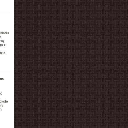
układu
a
 są
em z
dzie
emu
go
około
ły
h