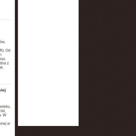
ków,
R). Od
n
zas
dna z
ak
iej
 wieku,
lat,
a. W
onej w