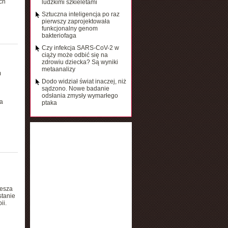
ch
ludzkimi szkieletami
Sztuczna inteligencja po raz
pierwszy zaprojektowała
funkcjonalny genom
bakteriofaga
Czy infekcja SARS-CoV-2 w
ciąży może odbić się na
zdrowiu dziecka? Są wyniki
metaanalizy
m
Dodo widział świat inaczej, niż
sądzono. Nowe badanie
odsłania zmysły wymarłego
a
ptaka
iesza
stanie
ii.