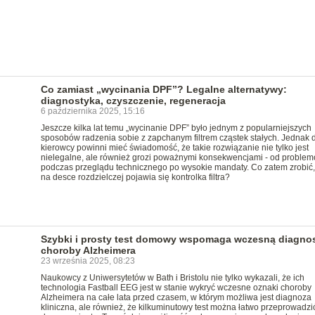
Co zamiast „wycinania DPF”? Legalne alternatywy:
diagnostyka, czyszczenie, regeneracja
6 października 2025, 15:16
Jeszcze kilka lat temu „wycinanie DPF” było jednym z popularniejszych
sposobów radzenia sobie z zapchanym filtrem cząstek stałych. Jednak d
kierowcy powinni mieć świadomość, że takie rozwiązanie nie tylko jest
nielegalne, ale również grozi poważnymi konsekwencjami - od proble
podczas przeglądu technicznego po wysokie mandaty. Co zatem zrobić,
na desce rozdzielczej pojawia się kontrolka filtra?
Szybki i prosty test domowy wspomaga wczesną diagno
choroby Alzheimera
23 września 2025, 08:23
Naukowcy z Uniwersytetów w Bath i Bristolu nie tylko wykazali, że ich
technologia Fastball EEG jest w stanie wykryć wczesne oznaki choroby
Alzheimera na całe lata przed czasem, w którym możliwa jest diagnoza
kliniczna, ale również, że kilkuminutowy test można łatwo przeprowadzi