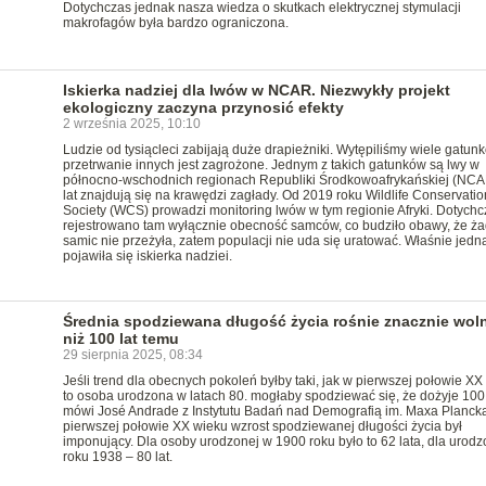
Dotychczas jednak nasza wiedza o skutkach elektrycznej stymulacji
makrofagów była bardzo ograniczona.
Iskierka nadziej dla lwów w NCAR. Niezwykły projekt
ekologiczny zaczyna przynosić efekty
2 września 2025, 10:10
Ludzie od tysiącleci zabijają duże drapieżniki. Wytępiliśmy wiele gatun
przetrwanie innych jest zagrożone. Jednym z takich gatunków są lwy w
północno-wschodnich regionach Republiki Środkowoafrykańskiej (NCA
lat znajdują się na krawędzi zagłady. Od 2019 roku Wildlife Conservatio
Society (WCS) prowadzi monitoring lwów w tym regionie Afryki. Dotychc
rejestrowano tam wyłącznie obecność samców, co budziło obawy, że ża
samic nie przeżyła, zatem populacji nie uda się uratować. Właśnie jedn
pojawiła się iskierka nadziei.
Średnia spodziewana długość życia rośnie znacznie woln
niż 100 lat temu
29 sierpnia 2025, 08:34
Jeśli trend dla obecnych pokoleń byłby taki, jak w pierwszej połowie XX
to osoba urodzona w latach 80. mogłaby spodziewać się, że dożyje 100 
mówi José Andrade z Instytutu Badań nad Demografią im. Maxa Planck
pierwszej połowie XX wieku wzrost spodziewanej długości życia był
imponujący. Dla osoby urodzonej w 1900 roku było to 62 lata, dla urodz
roku 1938 – 80 lat.