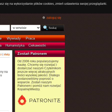
asz się na wykorzystanie plików cookies, zmień ustawienia swojej przeglądarki.
zaloguj się
e
Wywiady
Praca
a
Humanistyka
Ciekawostki
Zostań Patronem
ci
|
daty
Od 2006 roku popularyzujemy
naukę. Chcemy się rozwijać i
dostarczać naszym Czytelnikom
any na
jeszcze więcej atrakcyjnych
 u
treści wysokiej jakości. Dlatego
postanowiliśmy poprosić o
wsparcie. Zostań naszym
Patronem i pomóż nam rozwijać
KopalnięWiedzy.