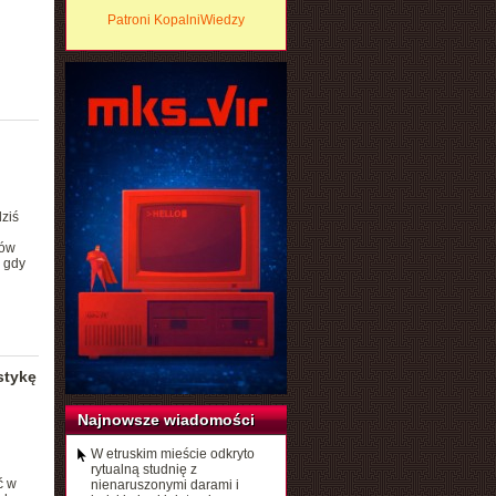
Patroni KopalniWiedzy
ziś
mów
 gdy
stykę
Najnowsze wiadomości
W etruskim mieście odkryto
rytualną studnię z
ć w
nienaruszonymi darami i