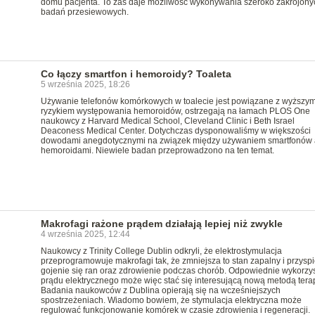
domu pacjenta. To zaś daje możliwość wykonywania szeroko zakrojony
badań przesiewowych.
Co łączy smartfon i hemoroidy? Toaleta
5 września 2025, 18:26
Używanie telefonów komórkowych w toalecie jest powiązane z wyższy
ryzykiem występowania hemoroidów, ostrzegają na łamach PLOS One
naukowcy z Harvard Medical School, Cleveland Clinic i Beth Israel
Deaconess Medical Center. Dotychczas dysponowaliśmy w większości
dowodami anegdotycznymi na związek między używaniem smartfonów 
hemoroidami. Niewiele badan przeprowadzono na ten temat.
Makrofagi rażone prądem działają lepiej niż zwykle
4 września 2025, 12:44
Naukowcy z Trinity College Dublin odkryli, że elektrostymulacja
przeprogramowuje makrofagi tak, że zmniejsza to stan zapalny i przysp
gojenie się ran oraz zdrowienie podczas chorób. Odpowiednie wykorzy
prądu elektrycznego może więc stać się interesującą nową metodą terap
Badania naukowców z Dublina opierają się na wcześniejszych
spostrzeżeniach. Wiadomo bowiem, że stymulacja elektryczna może
regulować funkcjonowanie komórek w czasie zdrowienia i regeneracji.