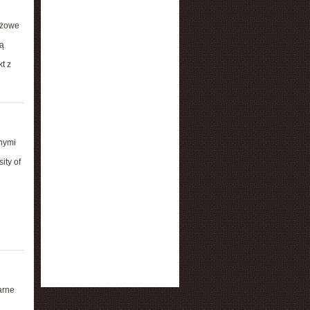
ażowe
ą
t z
nymi
ity of
arne