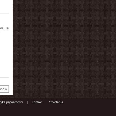
zeć. Tę
e
ona »
ityka prywatności
|
Kontakt
Szkolenia