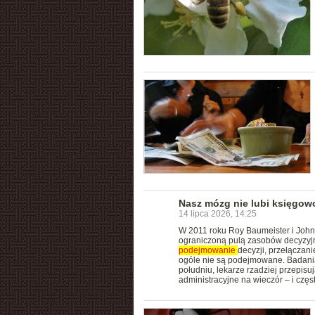
Nasz mózg nie lubi księgowo
14 lipca 2026, 14:25
W 2011 roku Roy Baumeister i John T
ograniczoną pulą zasobów decyzyjny
podejmowanie
decyzji, przełączan
ogóle nie są podejmowane. Badani
południu, lekarze rzadziej przepisu
administracyjne na wieczór – i częs