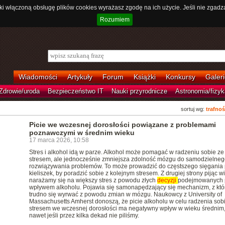
ki włączoną obsługę plików cookies wyrażasz zgodę na ich użycie. Jeśli nie zgadz
Rozumiem
Wiadomości
Artykuły
Forum
Książki
Konkursy
Galeri
Zdrowie/uroda
Bezpieczeństwo IT
Nauki przyrodnicze
Astronomia/fizyk
sortuj wg:
trafnoś
Picie we wczesnej dorosłości powiązane z problemami
poznawczymi w średnim wieku
17 marca 2026, 10:58
Stres i alkohol idą w parze. Alkohol może pomagać w radzeniu sobie ze
stresem, ale jednocześnie zmniejsza zdolność mózgu do samodzielneg
rozwiązywania problemów. To może prowadzić do częstszego sięgania
kieliszek, by poradzić sobie z kolejnym stresem. Z drugiej strony pijąc w
narażamy się na większy stres z powodu złych
decyzji
podejmowanych 
wpływem alkoholu. Pojawia się samonapędzający się mechanizm, z któ
trudno się wyrwać z powodu zmian w mózgu. Naukowcy z University of
Massachusetts Amherst donoszą, że picie alkoholu w celu radzenia sob
stresem we wczesnej dorosłości ma negatywny wpływ w wieku średnim
nawet jeśli przez kilka dekad nie piliśmy.