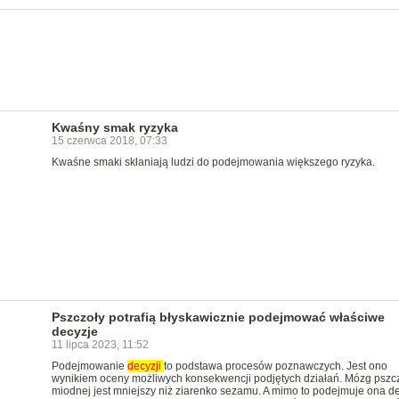
Kwaśny smak ryzyka
15 czerwca 2018, 07:33
Kwaśne smaki skłaniają ludzi do podejmowania większego ryzyka.
Pszczoły potrafią błyskawicznie podejmować właściwe
decyzje
11 lipca 2023, 11:52
Podejmowanie
decyzji
to podstawa procesów poznawczych. Jest ono
wynikiem oceny możliwych konsekwencji podjętych działań. Mózg pszc
miodnej jest mniejszy niż ziarenko sezamu. A mimo to podejmuje ona d