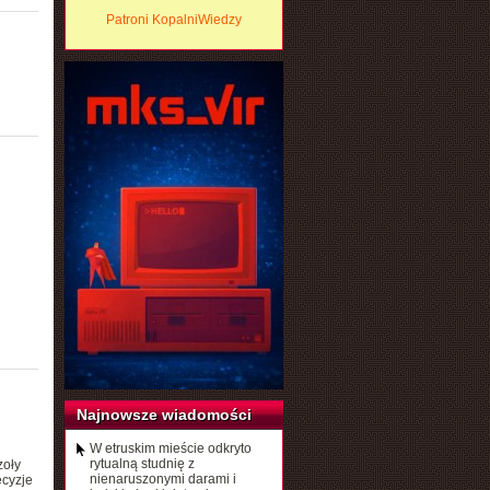
Patroni KopalniWiedzy
Najnowsze wiadomości
W etruskim mieście odkryto
rytualną studnię z
zoły
nienaruszonymi darami i
ecyzje