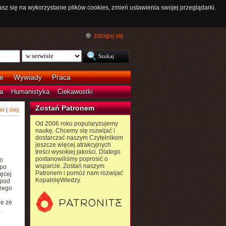
asz się na wykorzystanie plików cookies, zmień ustawienia swojej przeglądarki.
zaloguj się
e
Wywiady
Praca
a
Humanistyka
Ciekawostki
Zostań Patronem
ci
|
daty
Od 2006 roku popularyzujemy
naukę. Chcemy się rozwijać i
dostarczać naszym Czytelnikom
jeszcze więcej atrakcyjnych
treści wysokiej jakości. Dlatego
postanowiliśmy poprosić o
o
wsparcie. Zostań naszym
 po
Patronem i pomóż nam rozwijać
ięcej
KopalnięWiedzy.
pod
rego
ie ze
,