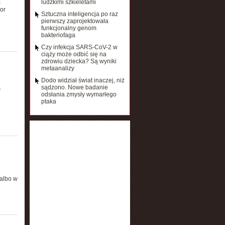
ludzkimi szkieletami
ć
or
Sztuczna inteligencja po raz
pierwszy zaprojektowała
funkcjonalny genom
bakteriofaga
Czy infekcja SARS-CoV-2 w
ciąży może odbić się na
zdrowiu dziecka? Są wyniki
metaanalizy
Dodo widział świat inaczej, niż
.
sądzono. Nowe badanie
odsłania zmysły wymarłego
ptaka
 albo w