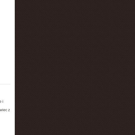
 i
wiec z