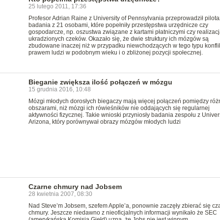
25 lutego 2011, 17:36
Profesor Adrian Raine z University of Pennsylvania przeprowadził pilot
badania z 21 osobami, które popełniły przestępstwa urzędnicze czy
gospodarcze, np. oszustwa związane z kartami płatniczymi czy realizacj
ukradzionych czeków. Okazało się, że dwie struktury ich mózgów są
zbudowane inaczej niż w przypadku niewchodzących w tego typu konflik
prawem ludzi w podobnym wieku i o zbliżonej pozycji społecznej.
Bieganie zwiększa ilość połączeń w mózgu
15 grudnia 2016, 10:48
Mózgi młodych dorosłych biegaczy mają więcej połączeń pomiędzy róż
obszarami, niż mózgi ich rówieśników nie oddających się regularnej
aktywności fizycznej. Takie wnioski przyniosły badania zespołu z Univers
Arizona, który porównywał obrazy mózgów młodych ludzi
Czarne chmury nad Jobsem
28 kwietnia 2007, 08:30
Nad Steve’m Jobsem, szefem Apple’a, ponownie zaczęły zbierać się cz
chmury. Jeszcze niedawno z nieoficjalnych informacji wynikało że SEC
(amerykańska Komisja Giełd) uzna, że Jobs nie jest winnym