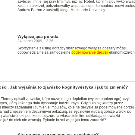
szybciej i mniej się przy tym myli, niż my. Robot, który miałby wykonywa
zadania pszczół, potrzebowałby wsparcia superkomputera, mówi profes
Andrew Barron z australijskiego Macquarie University
Wyłączająca porada
24 marca 2009, 12:26
Skorzystanie z usług doradcy finansowego wyłącza obszary mózgu
odpowiedzialne za samodzielne
podejmowanie
decyzji
ekonomicznych
ści. Jak wyjaśnia to zjawisko kognitywistyka i jak to zmienić?
ierney opisali zjawisko, które nazwali ego depletion (wyczerpaniem ego), czyli
ch, którą każdego dnia dysponuje ludzki umysł. Gdy pula się kurczy przez
ie między zadaniami i tłumienie impulsów, kolejne decyzje są podejmowane gorzej
a nad zmęczeniem decyzyjnym pokazują, że sędziowie wydają gorsze wyroki po
ją właściwe leki pod koniec dyżuru, a właściciele firm odkładają obowiązki
to już do nich nie wracają. Pytanie brzmi więc: jak temu zaradzić?
Kto popełnia przestępstwa urzędnicze?