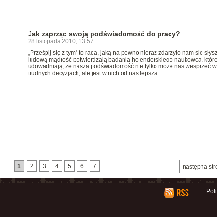
Jak zaprząc swoją podświadomość do pracy?
28 listopada 2010, 13:57
„Prześpij się z tym" to rada, jaką na pewno nieraz zdarzyło nam się słys
ludową mądrość potwierdzają badania holenderskiego naukowca, któr
udowadniają, że nasza podświadomość nie tylko może nas wesprzeć w
trudnych decyzjach, ale jest w nich od nas lepsza.
1
2
3
4
5
6
7
…
następna str
Pol