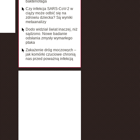
bakteriofaga
Czy infekcja SARS-CoV-2 w
ciąży może odbić się na
zdrowiu dziecka? Są wyniki
metaanalizy
Dodo widział świat inaczej, niż
sądzono. Nowe badanie
odsłania zmysły wymarłego
ptaka
Zakażenie dróg moczowych –
jak komórki czuciowe chronią
nas przed poważną infekcją