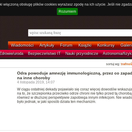
ki włączoną obsługę plików cookies wyrażasz zgodę na ich użycie. Jeśli nie zgadz
Rozumiem
Wiadomości
Artykuły
Forum
Książki
Konkursy
Galeri
Zdrowie/uroda
Bezpieczeństwo IT
Nauki przyrodnicze
Astronomia/fizyk
sortuj wg:
trafnoś
Odra powoduje amnezję immunologiczną, przez co zapa
na inne choroby
4 listopada 2019, 14:07
W ciągu ostatniej dekady pojawiało się coraz więcej dowodów wskazuj
na to, że szczepionka przeciwko odrze chroni nie tylko przed tą chorobą,
również w dłuższej perspektywie zapobiega innym infekcjom. Nie wia
było jednak, w jaki sposób działa ten mechanizm.