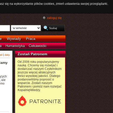
asz się na wykorzystanie plików cookies, zmień ustawienia swojej przeglądarki.
zaloguj się
e
Wywiady
Praca
a
Humanistyka
Ciekawostki
Zostań Patronem
ci
|
daty
Od 2006 roku popularyzujemy
damy
naukę. Chcemy się rozwijać i
dostarczać naszym Czytelnikom
jeszcze więcej atrakcyjnych
treści wysokiej jakości. Dlatego
ących
postanowiliśmy poprosić o
 ale
wsparcie. Zostań naszym
domo
Patronem i pomóż nam rozwijać
KopalnięWiedzy.