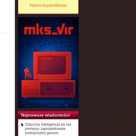
Patroni KopalniWiedzy
Najnowsze wiadomości
Sztuczna inteligencja po raz
pierwszy zaprojektowała
funkcjonalny genom