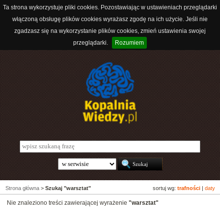
Ta strona wykorzystuje pliki cookies. Pozostawiając w ustawieniach przeglądarki
włączoną obsługę plików cookies wyrażasz zgodę na ich użycie. Jeśli nie
zgadzasz się na wykorzystanie plików cookies, zmień ustawienia swojej
przeglądarki.
Rozumiem
Strona główna
>
Szukaj "warsztat"
sortuj wg:
trafności
|
daty
Nie znaleziono treści zawierającej wyrażenie
"warsztat"