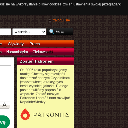
asz się na wykorzystanie plików cookies, zmień ustawienia swojej przeglądarki.
zaloguj się
e
Wywiady
Praca
a
Humanistyka
Ciekawostki
Zostań Patronem
Od 2006 roku popularyzujemy
naukę. Chcemy się rozwijać i
dostarczać naszym Czytelnikom
jeszcze więcej atrakcyjnych
treści wysokiej jakości. Dlatego
postanowiliśmy poprosić o
wsparcie. Zostań naszym
Patronem i pomóż nam rozwijać
KopalnięWiedzy.
A