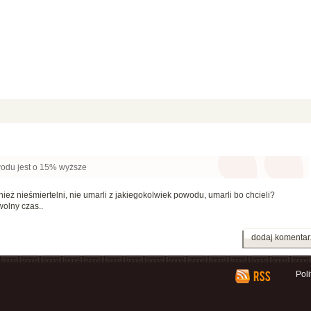
du jest o 15% wyższe
nież nieśmiertelni, nie umarli z jakiegokolwiek powodu, umarli bo chcieli?
wolny czas..
dodaj komentar
Pol