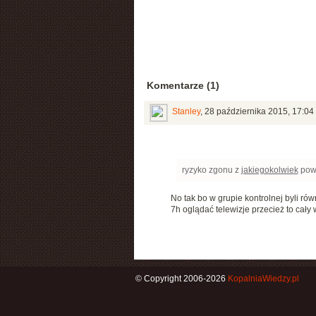
Komentarze (1)
Stanley
,
28 października 2015, 17:04
ryzyko zgonu z
jakiegokolwiek
powo
No tak bo w grupie kontrolnej byli rów
7h oglądać telewizje przecież to cały 
© Copyright 2006-2026
KopalniaWiedzy.pl