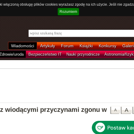
ki włączoną obsługę plików cookies wyrażasz zgodę na ich użycie. Jeśli nie zgadz
Rozumiem
Wiadomości
Artykuły
Forum
Książki
Konkursy
Galeri
Zdrowie/uroda
Bezpieczeństwo IT
Nauki przyrodnicze
Astronomia/fizyk
ę z wiodącymi przyczynami zgonu w
A
A