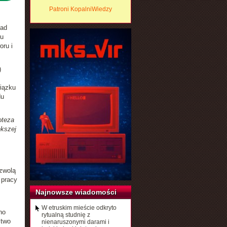
Patroni KopalniWiedzy
nad
ku
ru i
)
wiązku
du
oteza
ększej
ozwolą
 pracy
Najnowsze wiadomości
W etruskim mieście odkryto
no
rytualną studnię z
stwo
nienaruszonymi darami i