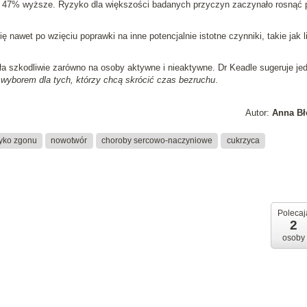
 o 47% wyższe. Ryzyko dla większości badanych przyczyn zaczynało rosnąć 
awet po wzięciu poprawki na inne potencjalnie istotne czynniki, takie jak l
a szkodliwie zarówno na osoby aktywne i nieaktywne. Dr Keadle sugeruje je
wyborem dla tych, którzy chcą skrócić czas bezruchu
.
Autor:
Anna Bł
yko zgonu
nowotwór
choroby sercowo-naczyniowe
cukrzyca
Polecaj
2
osoby