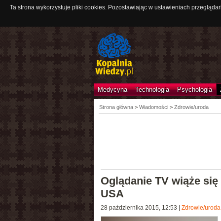
Ta strona wykorzystuje pliki cookies. Pozostawiając w ustawieniach przeglądar
Medycyna
Technologia
Psychologia
Strona główna
>
Wiadomości
>
Zdrowie/uroda
Oglądanie TV wiąże si
USA
28 października 2015, 12:53
|
Zdrowie/uroda