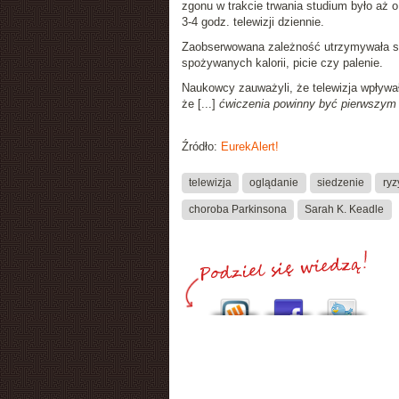
zgonu w trakcie trwania studium było aż
3-4 godz. telewizji dziennie.
Zaobserwowana zależność utrzymywała się n
spożywanych kalorii, picie czy palenie.
Naukowcy zauważyli, że telewizja wpływał
że [...]
ćwiczenia powinny być pierwszym 
Źródło:
EurekAlert!
telewizja
oglądanie
siedzenie
ryz
choroba Parkinsona
Sarah K. Keadle