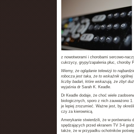
z nowotworami i chorobami sercowo-nacz
cukrzycy, grypy/zapalenia płuc, choroby 
Wiemy, że oglądanie telewizji to najbard
robocza jest taka, że to wskaźnik ogólne
liczby badań, które wskazują, że zbyt du
wyjaśnia dr Sarah K. Keadle.
Dr Keadle dodaje, że choć wiele zaobse
biologicznych, sporo z nich zauważono 1. 
je lepiej zrozumieć. Ważne jest, by okreś
czy za kierownicą.
Amerykanie stwierdzili, że w porównaniu d
spędzających przed ekranem TV 3-4 godz.
także, że w przypadku ochotników poświęc