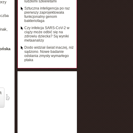
ludzkimi szkieletami
przy
Sztuczna inteligencja po raz
pierwszy zaprojektowała
iczba
funkcjonalny genom
bakteriofaga
Czy infekcja SARS-CoV-2 w
dnak,
ciąży może odbić się na
zdrowiu dziecka? Są wyniki
metaanalizy
Dodo widział świat inaczej, niż
ońska
sądzono. Nowe badanie
odsłania zmysły wymarłego
ptaka
ą