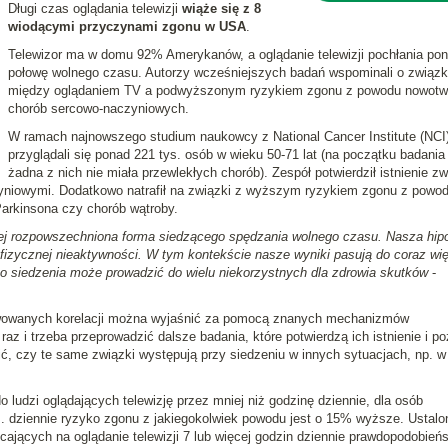
Długi czas oglądania telewizji
wiąże się z 8
wiodącymi przyczynami zgonu w USA
.
Telewizor ma w domu 92% Amerykanów, a oglądanie telewizji pochłania po
połowę wolnego czasu. Autorzy wcześniejszych badań wspominali o związ
między oglądaniem TV a podwyższonym ryzykiem zgonu z powodu nowotwo
chorób sercowo-naczyniowych.
W ramach najnowszego studium naukowcy z National Cancer Institute (NCI
przyglądali się ponad 221 tys. osób w wieku 50-71 lat (na początku badania
żadna z nich nie miała przewlekłych chorób). Zespół potwierdził istnienie z
yniowymi. Dodatkowo natrafił na związki z wyższym ryzykiem zgonu z powo
Parkinsona czy chorób wątroby.
ziej rozpowszechniona forma siedzącego spędzania wolnego czasu. Nasza hip
j fizycznej nieaktywności. W tym kontekście nasze wyniki pasują do coraz wi
żo siedzenia może prowadzić do wielu niekorzystnych dla zdrowia skutków
-
rwowanych korelacji można wyjaśnić za pomocą znanych mechanizmów
raz i trzeba przeprowadzić dalsze badania, które potwierdzą ich istnienie i p
lić, czy te same związki występują przy siedzeniu w innych sytuacjach, np. w
o ludzi oglądających telewizję przez mniej niż godzinę dziennie, dla osób
 dziennie ryzyko zgonu z jakiegokolwiek powodu jest o 15% wyższe. Ustalo
ających na oglądanie telewizji 7 lub więcej godzin dziennie prawdopodobień