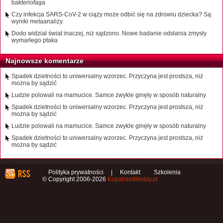
bakteriofaga
Czy infekcja SARS-CoV-2 w ciąży może odbić się na zdrowiu dziecka? Są
wyniki metaanalizy
Dodo widział świat inaczej, niż sądzono. Nowe badanie odsłania zmysły
wymarłego ptaka
Najnowsze komentarze
Spadek dzietności to uniwersalny wzorzec. Przyczyna jest prostsza, niż
można by sądzić
Ludzie polowali na mamucice. Samce zwykle ginęły w sposób naturalny
Spadek dzietności to uniwersalny wzorzec. Przyczyna jest prostsza, niż
można by sądzić
Ludzie polowali na mamucice. Samce zwykle ginęły w sposób naturalny
Spadek dzietności to uniwersalny wzorzec. Przyczyna jest prostsza, niż
można by sądzić
Polityka prywatności
|
Kontakt
Szkolenia
© Copyright 2006-2026
KopalniaWiedzy.pl