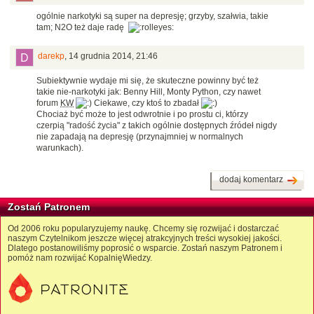
ogólnie narkotyki są super na depresję; grzyby, szałwia, takie
tam; N2O też daje radę
darekp
,
14 grudnia 2014, 21:46
Subiektywnie wydaje mi się, że skuteczne powinny być też
takie nie-narkotyki jak: Benny Hill, Monty Python, czy nawet
forum
KW
Ciekawe, czy ktoś to zbadał
Chociaż być może to jest odwrotnie i po prostu ci, którzy
czerpią "radość życia" z takich ogólnie dostępnych źródeł nigdy
nie zapadają na depresję (przynajmniej w normalnych
warunkach).
dodaj komentarz
Zostań Patronem
Od 2006 roku popularyzujemy naukę. Chcemy się rozwijać i dostarczać
naszym Czytelnikom jeszcze więcej atrakcyjnych treści wysokiej jakości.
Dlatego postanowiliśmy poprosić o wsparcie. Zostań naszym Patronem i
pomóż nam rozwijać KopalnięWiedzy.