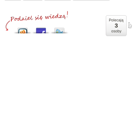
Polecają
3
osoby