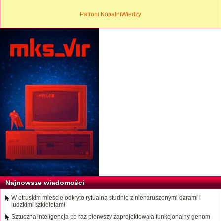
Patroni KopalniWiedzy
Najnowsze wiadomości
W etruskim mieście odkryto rytualną studnię z nienaruszonymi darami i
ludzkimi szkieletami
Sztuczna inteligencja po raz pierwszy zaprojektowała funkcjonalny genom