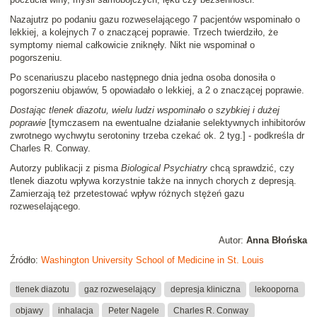
Nazajutrz po podaniu gazu rozweselającego 7 pacjentów wspominało o
lekkiej, a kolejnych 7 o znaczącej poprawie. Trzech twierdziło, że
symptomy niemal całkowicie zniknęły. Nikt nie wspominał o
pogorszeniu.
Po scenariuszu placebo następnego dnia jedna osoba donosiła o
pogorszeniu objawów, 5 opowiadało o lekkiej, a 2 o znaczącej poprawie.
Dostając tlenek diazotu, wielu ludzi wspominało o szybkiej i dużej
poprawie
[tymczasem na ewentualne działanie selektywnych inhibitorów
zwrotnego wychwytu serotoniny trzeba czekać ok. 2 tyg.] - podkreśla dr
Charles R. Conway.
Autorzy publikacji z pisma
Biological Psychiatry
chcą sprawdzić, czy
tlenek diazotu wpływa korzystnie także na innych chorych z depresją.
Zamierzają też przetestować wpływ różnych stężeń gazu
rozweselającego.
Autor:
Anna Błońska
Źródło:
Washington University School of Medicine in St. Louis
tlenek diazotu
gaz rozweselający
depresja kliniczna
lekooporna
objawy
inhalacja
Peter Nagele
Charles R. Conway