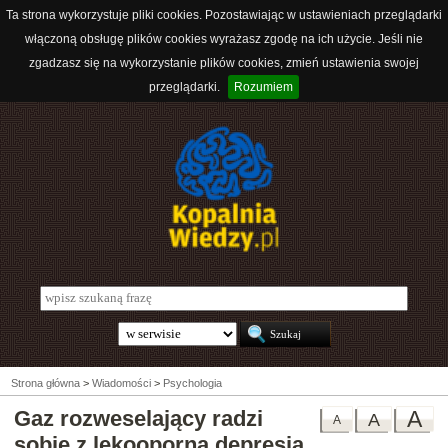
Ta strona wykorzystuje pliki cookies. Pozostawiając w ustawieniach przeglądarki
włączoną obsługę plików cookies wyrażasz zgodę na ich użycie. Jeśli nie
zgadzasz się na wykorzystanie plików cookies, zmień ustawienia swojej
przeglądarki.
Rozumiem
Strona główna
>
Wiadomości
>
Psychologia
Gaz rozweselający radzi
A
A
A
sobie z lekooporną depresją