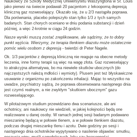
Naukowcy ze Szkoły Medycznej Uniwersytetu Waszyngtona w St. Louis
jako pierwsi na świecie podawali 20 pacjentom z lekooporną depresją
kliniczną gaz rozweselający. Okazało się, że u 2/3 nastąpiła poprawa.
Dla porównania, placebo polepszyło stan tylko 1/3 z tych samych
badanych. Stan chorych oceniano w dniu podania substancji i dzień
później, a więc 2-krotnie w ciągu 24 godzin.
Nasze wyniki muszą zostać zreplikowane, ale sądzimy, że to dobry
punkt wyjścia. Wierzymy, że terapia tlenkiem diazotu może ostatecznie
pomóc wielu osobom z depresją
- twierdzi dr Peter Nagele.
Ok. 1/3 pacjentów z depresją kliniczną nie reaguje na obecne metody
leczenia, inne formy terapii są więc na wagę złota. Gaz rozweselający
to atrakcyjna alternatywa, bo ma niewiele skutków ubocznych (do
najczęstszych należą mdłości i wymioty). Plusem jest też błyskawiczne
usuwanie z organizmu po zakończeniu inhalacji. Mając to wszystko na
uwadze, psychiatrzy sądzą, że poprawa obserwowana następnego dnia
jest czymś realnym, a nie zwykłym "skutkiem ubocznym" gazu
rozweselającego.
W pilotażowym studium przewidziano dwa scenariusze, ale ani
ochotnicy, ani naukowcy nie wiedzieli, w jakiej kolejności będą one
realizowane u danej osoby. W ramach jednej sesji badanym podawano
mieszaninę będącą w połowie tlenem, a w połowie tlenkiem diazotu,
podczas drugiej mieszankę tlenu i azotu. Dwie godziny po sesji i
następnego dnia ochotników wypytywano o nasilenie objawów: smutku,
poczucia winy, myśli samobójczych, lęku czy bezsenności.