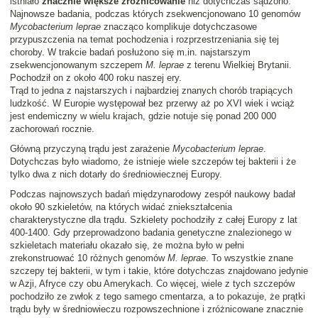
istniało
znacznie większe zróżnicowanie
niż dotychczas sądzono.
Najnowsze badania, podczas których zsekwencjonowano 10 genomów
Mycobacterium leprae
znacząco komplikuje dotychczasowe
przypuszczenia na temat pochodzenia i rozprzestrzeniania się tej
choroby. W trakcie badań posłużono się m.in. najstarszym
zsekwencjonowanym szczepem
M. leprae
z terenu Wielkiej Brytanii.
Pochodził on z około 400 roku naszej ery.
Trąd to jedna z najstarszych i najbardziej znanych chorób trapiących
ludzkość. W Europie występował bez przerwy aż po XVI wiek i wciąż
jest endemiczny w wielu krajach, gdzie notuje się ponad 200 000
zachorowań rocznie.
Główną przyczyną trądu jest zarażenie
Mycobacterium leprae
.
Dotychczas było wiadomo, że istnieje wiele szczepów tej bakterii i że
tylko dwa z nich dotarły do średniowiecznej Europy.
Podczas najnowszych badań międzynarodowy zespół naukowy badał
około 90 szkieletów, na których widać zniekształcenia
charakterystyczne dla trądu. Szkielety pochodziły z całej Europy z lat
400-1400. Gdy przeprowadzono badania genetyczne znalezionego w
szkieletach materiału okazało się, że można było w pełni
zrekonstruować 10 różnych genomów
M. leprae
. To wszystkie znane
szczepy tej bakterii, w tym i takie, które dotychczas znajdowano jedynie
w Azji, Afryce czy obu Amerykach. Co więcej, wiele z tych szczepów
pochodziło ze zwłok z tego samego cmentarza, a to pokazuje, że prątki
trądu były w średniowieczu rozpowszechnione i zróżnicowane znacznie