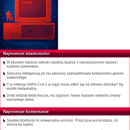
Najnowsze wiadomości
W etruskim mieście odkryto rytualną studnię z nienaruszonymi darami i
ludzkimi szkieletami
Sztuczna inteligencja po raz pierwszy zaprojektowała funkcjonalny genom
bakteriofaga
Czy infekcja SARS-CoV-2 w ciąży może odbić się na zdrowiu dziecka? Są
wyniki metaanalizy
Dodo widział świat inaczej, niż sądzono. Nowe badanie odsłania zmysły
wymarłego ptaka
Najnowsze komentarze
Spadek dzietności to uniwersalny wzorzec. Przyczyna jest prostsza, niż
można by sądzić