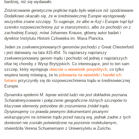
bardziej, niż się wydawało.
Zróżnicowanie genetyczne prątków trądu było większe niż spodziewane.
Dodatkowo okazało się, że w średniowiecznej Europie występowały
wszystkie znane szczepy. To sugeruje, że albo w Azji i Europie trąd był
szeroko rozpowszechniony już w starożytności, albo że pochodzi on z
zachodniej Eurazji
, mówi Johannes Krause, główny autor badań i
dyrektor Instytutu Historii Człowieka im. Maxa Plancka.
Jeden ze zsekwencjonowanych genomów pochodzi z Great Chesterford
i jest datowany na lata 415-454. To najstarszy najstarszy
zsekwencjonowany genom trądu i pochodzi od jednej z najstarszych
ofiar tej choroby z Wysp Brytyjskich. Co interesujące, jest to ten sam
szczep, który występuje
obecnie u wiewiórek pospolitych
, co tylko
wspiera teorię mówiącą, że to
polowania na wiewiórki i handel ich
futrami
przyczyniły się do rozpowszechnienia trądu w średniowiecznej
Europie.
Dynamika epidemii M. leprae wśród ludzi nie jest dokładnie poznana.
Scharakteryzowanie i połączenie geograficzne różnych szczepów to
kluczowe elementy potrzebne do zrozumienia źródeł trądu.
Dysponujemy co prawda pewnymi dokumentami pisanymi
wskazującymi na istnienie trądu przed naszą erą, jednak żadne z tych
doniesień nie zostało potwierdzone na poziomie molekularnym
,
stwierdziła Verena Schuenemann z Uniwersytetu w Zurichu.