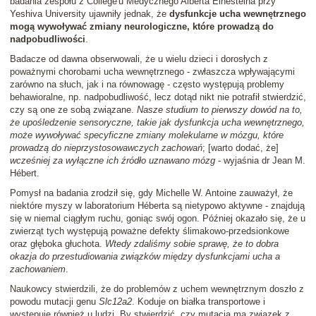
badania zespołu z College'u Medycznego Alberta Einesteina przy
Yeshiva University ujawniły jednak, że
dysfunkcje ucha wewnętrznego
mogą wywoływać zmiany neurologiczne, które prowadzą do
nadpobudliwości
.
Badacze od dawna obserwowali, że u wielu dzieci i dorosłych z
poważnymi chorobami ucha wewnętrznego - zwłaszcza wpływającymi
zarówno na słuch, jak i na równowagę - często występują problemy
behawioralne, np. nadpobudliwość, lecz dotąd nikt nie potrafił stwierdzić,
czy są one ze sobą związane.
Nasze studium to pierwszy dowód na to,
że upośledzenie sensoryczne, takie jak dysfunkcja ucha wewnętrznego,
może wywoływać specyficzne zmiany molekularne w mózgu, które
prowadzą do nieprzystosowawczych zachowań
; [warto dodać, że]
wcześniej za wyłączne ich źródło uznawano mózg
- wyjaśnia dr Jean M.
Hébert.
Pomysł na badania zrodził się, gdy Michelle W. Antoine zauważył, że
niektóre myszy w laboratorium Héberta są nietypowo aktywne - znajdują
się w niemal ciągłym ruchu, goniąc swój ogon. Później okazało się, że u
zwierząt tych występują poważne defekty ślimakowo-przedsionkowe
oraz głęboka głuchota.
Wtedy zdaliśmy sobie sprawę, że to dobra
okazja do przestudiowania związków między dysfunkcjami ucha a
zachowaniem
.
Naukowcy stwierdzili, że do problemów z uchem wewnętrznym doszło z
powodu mutacji genu
Slc12a2
. Koduje on białka transportowe i
występuje również u ludzi. By stwierdzić, czy mutacja ma związek z