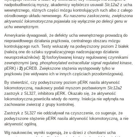
nadpobudliwością myszy, akademicy wybiórczo usuwali
Slc12a2
z ucha
wewnętrznego, różnych części mózgu kontrolujących ruch albo z całego
ośrodkowego układu nerwowego.
Ku naszemu zaskoczeniu, zwiększona
aktywność lokomotoryczna pojawiała się wyłącznie po delecji genu w
uchu wewnętrznym
.
Amerykanie dywagowali, że defekty ucha wewnętrznego prowadzą do
nieprawidłowego działania prążkowia, centralnego obszaru mózgu
kontrolującego ruch. Testy wskazały na podwyższony poziom 2 białek
(należą one do szlaku sygnalizacyjnego nadzorującego działanie
neuroprzekaźników):
1)
fosforylowanej kinazy regulowanej czynnikami
zewnętrznymi (ang.
phosphorylated extracellular signal regulated kinase
,
pERK) i
2)
pCREB. Zwiększone stężenia występowały tylko w
prążkowiu (nie widywano ich w innych częściach przodomózgowia).
By stwierdzić, czy podwyższony poziom pERK nasila aktywność
lokomotoryczną, naukowcy podali myszom pozbawionym
Slc12a2
zastrzyk z SL327, inhibitora pERK. Okazało się, że aktywność
lokomotoryczna powróciła wtedy do normy. Iniekcja nie wpłynęła na
zachowanie zwierząt z grupy kontrolnej.
Zastrzyk z SL327 nie oddziaływał na czyszczenie, co sugeruje, że
podwyższone stężenie pERK nasila aktywność lokomotoryczną, a nie
aktywność ogólną.
Wg naukowców, wyniki sugerują, że u dzieci z chorobami ucha