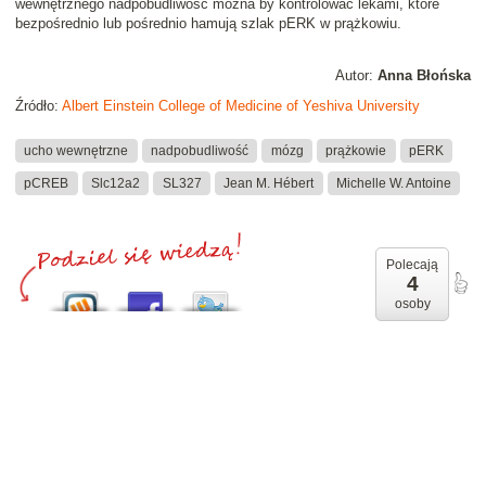
wewnętrznego nadpobudliwość można by kontrolować lekami, które
bezpośrednio lub pośrednio hamują szlak pERK w prążkowiu.
Autor:
Anna Błońska
Źródło:
Albert Einstein College of Medicine of Yeshiva University
ucho wewnętrzne
nadpobudliwość
mózg
prążkowie
pERK
pCREB
Slc12a2
SL327
Jean M. Hébert
Michelle W. Antoine
Polecają
4
osoby