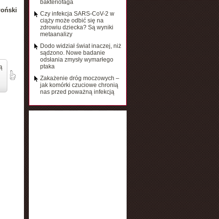
bakteriofaga
łoński
Czy infekcja SARS-CoV-2 w
ciąży może odbić się na
zdrowiu dziecka? Są wyniki
metaanalizy
Dodo widział świat inaczej, niż
sądzono. Nowe badanie
odsłania zmysły wymarłego
ptaka
ą
Zakażenie dróg moczowych –
jak komórki czuciowe chronią
nas przed poważną infekcją