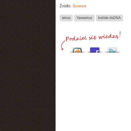
Źródło:
Science
wirus
Yarawirus
koliste dsDNA