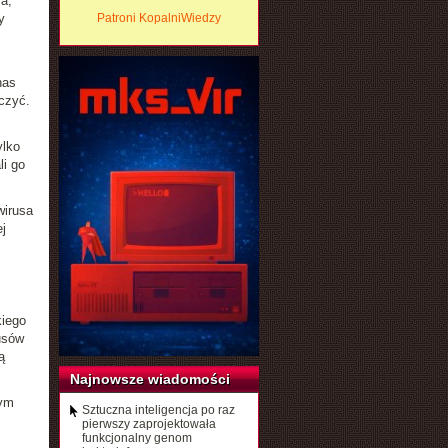
a,
y
Patroni KopalniWiedzy
nas
czyć.
ylko
li go
wirusa
j
kiego
usów
ą
Najnowsze wiadomości
tym
Sztuczna inteligencja po raz
pierwszy zaprojektowała
funkcjonalny genom