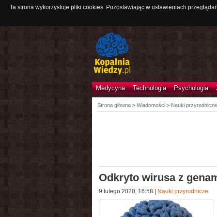
Ta strona wykorzystuje pliki cookies. Pozostawiając w ustawieniach przeglądar
Medycyna
Technologia
Psychologia
Strona główna
>
Wiadomości
>
Nauki przyrodnicze
Odkryto wirusa z gena
9 lutego 2020, 16:58
|
Nauki przyrodnicze