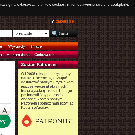
asz się na wykorzystanie plików cookies, zmień ustawienia swojej przeglądarki.
zaloguj się
e
Wywiady
Praca
a
Humanistyka
Ciekawostki
Zostań Patronem
Od 2006 roku popularyzujemy
naukę. Chcemy się rozwijać i
dostarczać naszym Czytelnikom
jeszcze więcej atrakcyjnych
treści wysokiej jakości. Dlatego
postanowiliśmy poprosić o
wsparcie. Zostań naszym
Patronem i pomóż nam rozwijać
KopalnięWiedzy.
A