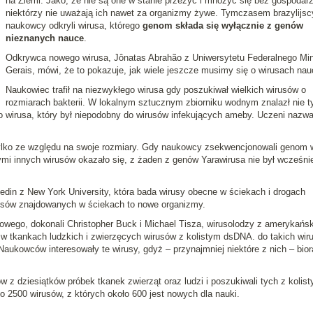
na Ziemi. Jako, że nie są one w stanie przeżyć i mnożyć się bez gospodarz
niektórzy nie uważają ich nawet za organizmy żywe. Tymczasem brazylijsc
naukowcy odkryli wirusa, którego
genom składa się wyłącznie z genów
nieznanych nauce
.
Odkrywca nowego wirusa, Jônatas Abrahão z Uniwersytetu Federalnego Mi
Gerais, mówi, że to pokazuje, jak wiele jeszcze musimy się o wirusach nau
Naukowiec trafił na niezwykłego wirusa gdy poszukiwał wielkich wirusów o
rozmiarach bakterii. W lokalnym sztucznym zbiorniku wodnym znalazł nie t
go wirusa, który był niepodobny do wirusów infekujących ameby. Uczeni nazwa
tylko ze względu na swoje rozmiary. Gdy naukowcy zsekwencjonowali genom 
mi innych wirusów okazało się, z żaden z genów Yarawirusa nie był wcześnie
din z New York University, która bada wirusy obecne w ściekach i drogach
sów znajdowanych w ściekach to nowe organizmy.
wego, dokonali Christopher Buck i Michael Tisza, wirusolodzy z amerykańs
ni w tkankach ludzkich i zwierzęcych wirusów z kolistym dsDNA. do takich wir
aukowców interesowały te wirusy, gdyż – przynajmniej niektóre z nich – bior
w z dziesiątków próbek tkanek zwierząt oraz ludzi i poszukiwali tych z kolis
o 2500 wirusów, z których około 600 jest nowych dla nauki.