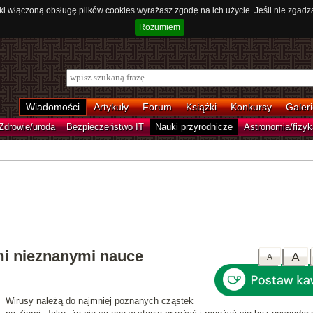
ki włączoną obsługę plików cookies wyrażasz zgodę na ich użycie. Jeśli nie zgadz
Rozumiem
Wiadomości
Artykuły
Forum
Książki
Konkursy
Galeri
Zdrowie/uroda
Bezpieczeństwo IT
Nauki przyrodnicze
Astronomia/fizyk
mi nieznanymi nauce
A
A
Wirusy należą do najmniej poznanych cząstek