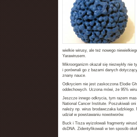
wielkie wirusy, ale też nowego niewielkie
Yarawirusem.
Mikroorganizm okazał się niezwykły nie 
i porównali go z bazami danych dotyczący
znany nauce.
Odkryciem nie jest zaskoczona Elodie Ghe
oddechowych. Uczona mówi, że 95% wiru
Jeszcze innego odkrycia, tym razem maso
National Cancer Institute. Poszukiwali o
należy np. wirus brodawczaka ludzkiego. N
udział w powstawaniu nowotworów.
Buck i Tisza wyizolowali fragmenty wirusó
dsDNA. Zidentyfikowali w ten sposób okoł