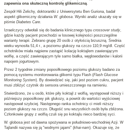
zapewnia ona skuteczną kontrolę glikemiczną
.
Zespół Hili Zelichy, doktorantki z Uniwersytetu Ben Guriona, badał
aspekt glikemiczny działania
W. globosa
. Wyniki analiz ukazały się w
piśmie
Diabetes Care
.
Izraelczycy odwołali się do badania klinicznego typu
crossover study
,
gdzie każdy pacjent przechodzi w losowej kolejności poszczególne
warianty terapii. Zebrano grupę 20 osób z otyłością brzuszną. Średnia
wieku wynosiła 51,4 r., a poziomu glukozy na czczo 110,9 mg/dl. Część
ochotników miała najpierw zastąpić kolację koktajlem zawierającym
wolfię, a część zawierającym tyle samo białka, węglowodanów i kalorii
napojem jogurtowym.
Przez 2 tygodnie zmiany poposiłkowego poziomu glukozy badano za
pomocą systemu monitorowania glikemii typu Flash (
Flash Glucose
Monitoring System
). By dowiedzieć się, jaki jest poziom cukru, pacjent
musi zbliżyć czytnik do sensora umieszczonego na ramieniu.
Stwierdzono, że u osób, które piły koktajl z wolfią, występował niższy i
późniejszy poposiłkowy pik glukozy, a powrót do wartości wyjściowej
następował szybciej. Następnego ranka ochotnicy ci mieli niższy
poziom glukozy na czczo. Długość snu wszystkich osób była zbliżona.
Członkowie grupy z wolfią czuli się po koktajlu nieco bardziej syci.
W. globosa jest od dawna spożywana w południowo-wschodniej Azji. W
Tajlandii nazywa się ją "wodnymi jajami" (
khai-nam
). Okazuje się, że