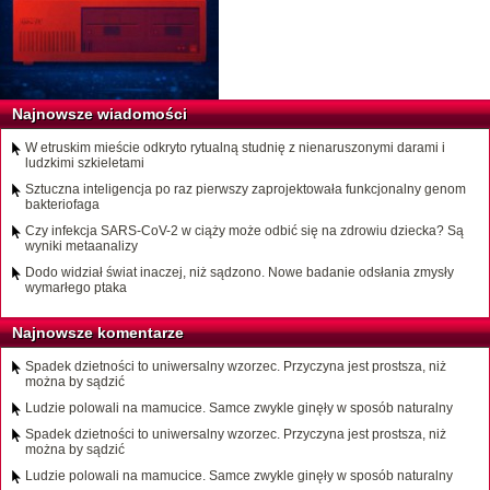
Najnowsze wiadomości
W etruskim mieście odkryto rytualną studnię z nienaruszonymi darami i
ludzkimi szkieletami
Sztuczna inteligencja po raz pierwszy zaprojektowała funkcjonalny genom
bakteriofaga
Czy infekcja SARS-CoV-2 w ciąży może odbić się na zdrowiu dziecka? Są
wyniki metaanalizy
Dodo widział świat inaczej, niż sądzono. Nowe badanie odsłania zmysły
wymarłego ptaka
Najnowsze komentarze
Spadek dzietności to uniwersalny wzorzec. Przyczyna jest prostsza, niż
można by sądzić
Ludzie polowali na mamucice. Samce zwykle ginęły w sposób naturalny
Spadek dzietności to uniwersalny wzorzec. Przyczyna jest prostsza, niż
można by sądzić
Ludzie polowali na mamucice. Samce zwykle ginęły w sposób naturalny