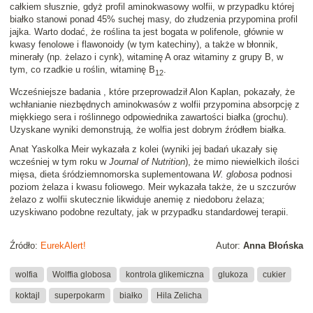
całkiem słusznie, gdyż profil aminokwasowy wolfii, w przypadku której
białko stanowi ponad 45% suchej masy, do złudzenia przypomina profil
jajka. Warto dodać, że roślina ta jest bogata w polifenole, głównie w
kwasy fenolowe i flawonoidy (w tym katechiny), a także w błonnik,
minerały (np. żelazo i cynk), witaminę A oraz witaminy z grupy B, w
tym, co rzadkie u roślin, witaminę B
.
12
Wcześniejsze badania , które przeprowadził Alon Kaplan, pokazały, że
wchłanianie niezbędnych aminokwasów z wolfii przypomina absorpcję z
miękkiego sera i roślinnego odpowiednika zawartości białka (grochu).
Uzyskane wyniki demonstrują, że wolfia jest dobrym źródłem białka.
Anat Yaskolka Meir wykazała z kolei (wyniki jej badań ukazały się
wcześniej w tym roku w
Journal of Nutrition
), że mimo niewielkich ilości
mięsa, dieta śródziemnomorska suplementowana
W. globosa
podnosi
poziom żelaza i kwasu foliowego. Meir wykazała także, że u szczurów
żelazo z wolfii skutecznie likwiduje anemię z niedoboru żelaza;
uzyskiwano podobne rezultaty, jak w przypadku standardowej terapii.
Źródło:
EurekAlert!
Autor:
Anna Błońska
wolfia
Wolffia globosa
kontrola glikemiczna
glukoza
cukier
koktajl
superpokarm
białko
Hila Zelicha