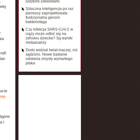
,
ludzkimi szkieletami
wiej
Sztuczna inteligencja po raz
pierwszy zaprojektowała
funkcjonalny genom
bakteriofaga
Czy infekcja SARS-CoV-2 w
z
ciąży może odbić się na
zdrowiu dziecka? Są wyniki
ia
metaanalizy
Dodo widział świat inaczej, niż
rafi
sądzono. Nowe badanie
lan
odsłania zmysły wymarłego
ptaka
ucie
nej-
stępne
a i