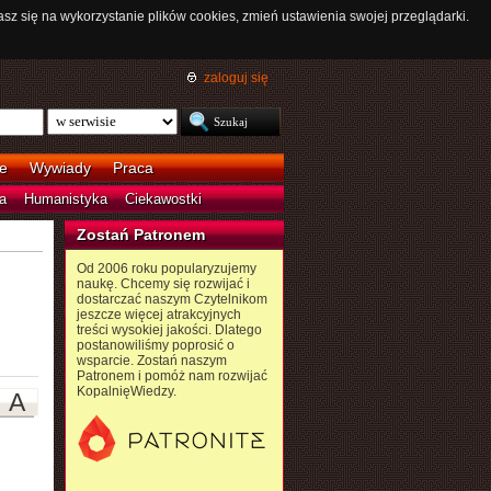
asz się na wykorzystanie plików cookies, zmień ustawienia swojej przeglądarki.
zaloguj się
e
Wywiady
Praca
a
Humanistyka
Ciekawostki
Zostań Patronem
Od 2006 roku popularyzujemy
naukę. Chcemy się rozwijać i
dostarczać naszym Czytelnikom
jeszcze więcej atrakcyjnych
treści wysokiej jakości. Dlatego
postanowiliśmy poprosić o
wsparcie. Zostań naszym
Patronem i pomóż nam rozwijać
KopalnięWiedzy.
A