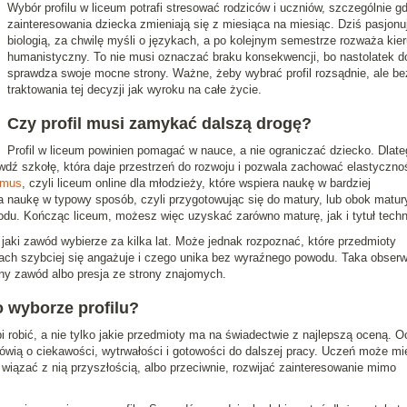
Wybór profilu w liceum potrafi stresować rodziców i uczniów, szczególnie g
zainteresowania dziecka zmieniają się z miesiąca na miesiąc. Dziś pasjonuj
biologią, za chwilę myśli o językach, a po kolejnym semestrze rozważa kie
humanistyczny. To nie musi oznaczać braku konsekwencji, bo nastolatek d
sprawdza swoje mocne strony. Ważne, żeby wybrać profil rozsądnie, ale be
traktowania tej decyzji jak wyroku na całe życie.
Czy profil musi zamykać dalszą drogę?
Profil w liceum powinien pomagać w nauce, a nie ograniczać dziecko. Dlate
wdź szkołę, która daje przestrzeń do rozwoju i pozwala zachować elastyczno
amus
, czyli liceum online dla młodzieży, które wspiera naukę w bardziej
 naukę w typowy sposób, czyli przygotowując się do matury, lub obok matur
odu. Kończąc liceum, możesz więc uzyskać zarówno maturę, jak i tytuł techn
 jaki zawód wybierze za kilka lat. Może jednak rozpoznać, które przedmioty
iach szybciej się angażuje i czego unika bez wyraźnego powodu. Taka obser
ny zawód albo presja ze strony znajomych.
 wyborze profilu?
i robić, a nie tylko jakie przedmioty ma na świadectwie z najlepszą oceną. 
ówią o ciekawości, wytrwałości i gotowości do dalszej pracy. Uczeń może mi
 wiązać z nią przyszłością, albo przeciwnie, rozwijać zainteresowanie mimo