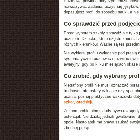
Rozmowa powinna dotyczyć codzienności, a
rozwiązywać zadania, uczyć się języków, 
dopasujesz profil do sposobu nauki, a n
Co sprawdzić przed podjęci
Przed wyborem szkoły sprawdź nie tylko pr
uczniem. Dziecko, które często zmienia z
różnych kierunków. Ważne są też przedmio
Nie wybieraj profilu wyłącznie pod presją 
systematycznie pracować i rozwijać swoje
awaryjny, gdy po kilku miesiącach okaże s
Co zrobić, gdy wybrany profi
Nietrafiony profil nie musi oznaczać por
trudności, atmosfery w klasie czy sposobu
ucznia, poznaj praktyczne wskazówki dot
szkoly-sredniej/
.
Zmiana profilu albo szkoły bywa rozsądny
potencjał. Nie działaj jednak gwałtownie,
opcje. Nastolatek ma prawo szukać swojej
zbędnej presji.