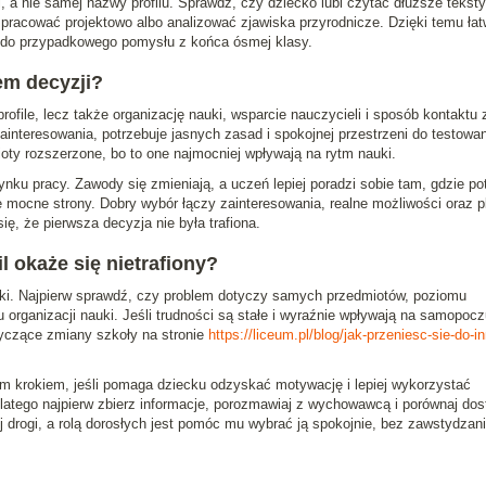
 nie samej nazwy profilu. Sprawdź, czy dziecko lubi czytać dłuższe teksty
pracować projektowo albo analizować zjawiska przyrodnicze. Dzięki temu łat
ie do przypadkowego pomysłu z końca ósmej klasy.
em decyzji?
ofile, lecz także organizację nauki, wsparcie nauczycieli i sposób kontaktu 
ainteresowania, potrzebuje jasnych zasad i spokojnej przestrzeni do testowan
ty rozszerzone, bo to one najmocniej wpływają na rytm nauki.
rynku pracy. Zawody się zmieniają, a uczeń lepiej poradzi sobie tam, gdzie pot
 mocne strony. Dobry wybór łączy zainteresowania, realne możliwości oraz p
ię, że pierwsza decyzja nie była trafiona.
l okaże się nietrafiony?
ażki. Najpierw sprawdź, czy problem dotyczy samych przedmiotów, poziomu
 organizacji nauki. Jeśli trudności są stałe i wyraźnie wpływają na samopocz
yczące zmiany szkoły na stronie
https://liceum.pl/blog/jak-przeniesc-sie-do-in
m krokiem, jeśli pomaga dziecku odzyskać motywację i lepiej wykorzystać
 dlatego najpierw zbierz informacje, porozmawiaj z wychowawcą i porównaj do
 drogi, a rolą dorosłych jest pomóc mu wybrać ją spokojnie, bez zawstydzani