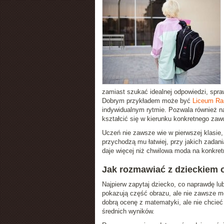
zamiast szukać idealnej odpowiedzi, spra
Dobrym przykładem może być
Liceum R
indywidualnym rytmie. Pozwala również na
kształcić się w kierunku konkretnego zaw
Uczeń nie zawsze wie w pierwszej klasie,
przychodzą mu łatwiej, przy jakich zadan
daje więcej niż chwilowa moda na konkret
Jak rozmawiać z dzieckiem o
Najpierw zapytaj dziecko, co naprawdę lub
pokazują część obrazu, ale nie zawsze m
dobrą ocenę z matematyki, ale nie chcieć
średnich wyników.