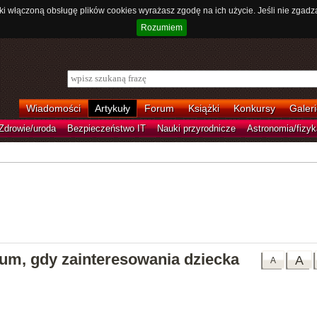
ki włączoną obsługę plików cookies wyrażasz zgodę na ich użycie. Jeśli nie zgadz
Rozumiem
Wiadomości
Artykuły
Forum
Książki
Konkursy
Galeri
Zdrowie/uroda
Bezpieczeństwo IT
Nauki przyrodnicze
Astronomia/fizyk
eum, gdy zainteresowania dziecka
A
A