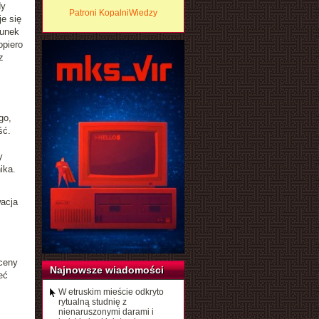
dy
Patroni KopalniWiedzy
e się
runek
opiero
z
go,
ść.
y
ika.
wacja
Oceny
Najnowsze wiadomości
eć
W etruskim mieście odkryto
rytualną studnię z
nienaruszonymi darami i