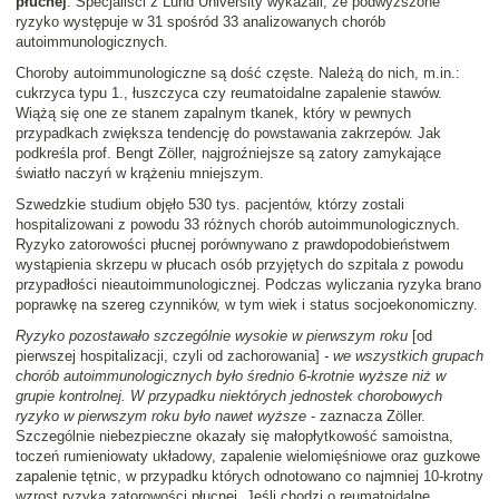
płucnej
. Specjaliści z Lund University wykazali, że podwyższone
ryzyko występuje w 31 spośród 33 analizowanych chorób
autoimmunologicznych.
Choroby autoimmunologiczne są dość częste. Należą do nich, m.in.:
cukrzyca typu 1., łuszczyca czy reumatoidalne zapalenie stawów.
Wiążą się one ze stanem zapalnym tkanek, który w pewnych
przypadkach zwiększa tendencję do powstawania zakrzepów. Jak
podkreśla prof. Bengt Zöller, najgroźniejsze są zatory zamykające
światło naczyń w krążeniu mniejszym.
Szwedzkie studium objęło 530 tys. pacjentów, którzy zostali
hospitalizowani z powodu 33 różnych chorób autoimmunologicznych.
Ryzyko zatorowości płucnej porównywano z prawdopodobieństwem
wystąpienia skrzepu w płucach osób przyjętych do szpitala z powodu
przypadłości nieautoimmunologicznej. Podczas wyliczania ryzyka brano
poprawkę na szereg czynników, w tym wiek i status socjoekonomiczny.
Ryzyko pozostawało szczególnie wysokie w pierwszym roku
[od
pierwszej hospitalizacji, czyli od zachorowania]
- we wszystkich grupach
chorób autoimmunologicznych było średnio 6-krotnie wyższe niż w
grupie kontrolnej. W przypadku niektórych jednostek chorobowych
ryzyko w pierwszym roku było nawet wyższe
- zaznacza Zöller.
Szczególnie niebezpieczne okazały się małopłytkowość samoistna,
toczeń rumieniowaty układowy, zapalenie wielomięśniowe oraz guzkowe
zapalenie tętnic, w przypadku których odnotowano co najmniej 10-krotny
wzrost ryzyka zatorowości płucnej. Jeśli chodzi o reumatoidalne