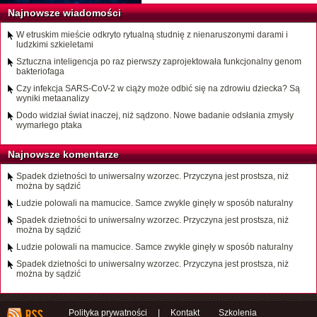
Najnowsze wiadomości
W etruskim mieście odkryto rytualną studnię z nienaruszonymi darami i
ludzkimi szkieletami
Sztuczna inteligencja po raz pierwszy zaprojektowała funkcjonalny genom
bakteriofaga
Czy infekcja SARS-CoV-2 w ciąży może odbić się na zdrowiu dziecka? Są
wyniki metaanalizy
Dodo widział świat inaczej, niż sądzono. Nowe badanie odsłania zmysły
wymarłego ptaka
Najnowsze komentarze
Spadek dzietności to uniwersalny wzorzec. Przyczyna jest prostsza, niż
można by sądzić
Ludzie polowali na mamucice. Samce zwykle ginęły w sposób naturalny
Spadek dzietności to uniwersalny wzorzec. Przyczyna jest prostsza, niż
można by sądzić
Ludzie polowali na mamucice. Samce zwykle ginęły w sposób naturalny
Spadek dzietności to uniwersalny wzorzec. Przyczyna jest prostsza, niż
można by sądzić
Polityka prywatności
|
Kontakt
Szkolenia