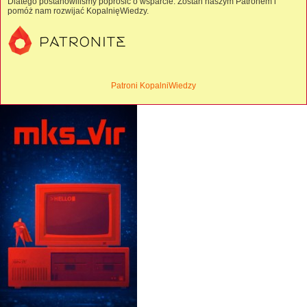
Dlatego postanowiliśmy poprosić o wsparcie. Zostań naszym Patronem i
pomóż nam rozwijać KopalnięWiedzy.
Patroni KopalniWiedzy