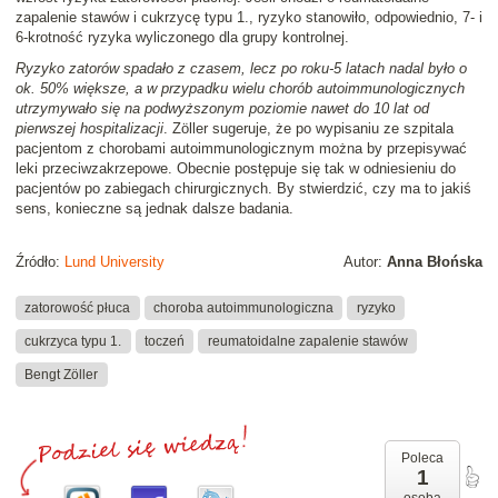
zapalenie stawów i cukrzycę typu 1., ryzyko stanowiło, odpowiednio, 7- i
6-krotność ryzyka wyliczonego dla grupy kontrolnej.
Ryzyko zatorów spadało z czasem, lecz po roku-5 latach nadal było o
ok. 50% większe, a w przypadku wielu chorób autoimmunologicznych
utrzymywało się na podwyższonym poziomie nawet do 10 lat od
pierwszej hospitalizacji
. Zöller sugeruje, że po wypisaniu ze szpitala
pacjentom z chorobami autoimmunologicznym można by przepisywać
leki przeciwzakrzepowe. Obecnie postępuje się tak w odniesieniu do
pacjentów po zabiegach chirurgicznych. By stwierdzić, czy ma to jakiś
sens, konieczne są jednak dalsze badania.
Źródło:
Lund University
Autor:
Anna Błońska
zatorowość płuca
choroba autoimmunologiczna
ryzyko
cukrzyca typu 1.
toczeń
reumatoidalne zapalenie stawów
Bengt Zöller
Poleca
1