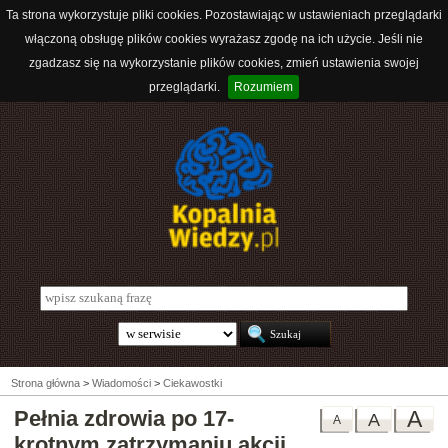
Ta strona wykorzystuje pliki cookies. Pozostawiając w ustawieniach przeglądarki
włączoną obsługę plików cookies wyrażasz zgodę na ich użycie. Jeśli nie
zgadzasz się na wykorzystanie plików cookies, zmień ustawienia swojej
przeglądarki.
Rozumiem
Strona główna
>
Wiadomości
>
Ciekawostki
Pełnia zdrowia po 17-
A
A
A
krotnym zatrzymaniu akcji