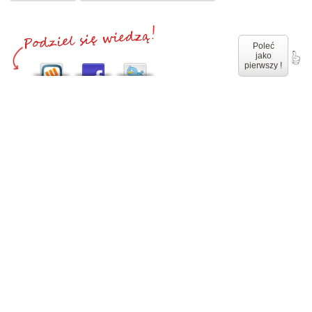
Poleć
jako
pierwszy !