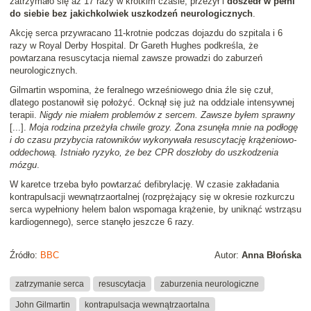
zatrzymało się aż 17 razy w krótkim czasie, przeżył i
doszedł w pełni
do siebie bez jakichkolwiek uszkodzeń neurologicznych
.
Akcję serca przywracano 11-krotnie podczas dojazdu do szpitala i 6
razy w Royal Derby Hospital. Dr Gareth Hughes podkreśla, że
powtarzana resuscytacja niemal zawsze prowadzi do zaburzeń
neurologicznych.
Gilmartin wspomina, że feralnego wrześniowego dnia źle się czuł,
dlatego postanowił się położyć. Ocknął się już na oddziale intensywnej
terapii.
Nigdy nie miałem problemów z sercem. Zawsze byłem sprawny
[...].
Moja rodzina przeżyła chwile grozy. Żona zsunęła mnie na podłogę
i do czasu przybycia ratowników wykonywała resuscytację krążeniowo-
oddechową. Istniało ryzyko, że bez CPR doszłoby do uszkodzenia
mózgu
.
W karetce trzeba było powtarzać defibrylację. W czasie zakładania
kontrapulsacji wewnątrzaortalnej (rozprężający się w okresie rozkurczu
serca wypełniony helem balon wspomaga krążenie, by uniknąć wstrząsu
kardiogennego), serce stanęło jeszcze 6 razy.
Źródło:
BBC
Autor:
Anna Błońska
zatrzymanie serca
resuscytacja
zaburzenia neurologiczne
John Gilmartin
kontrapulsacja wewnątrzaortalna