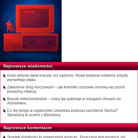
Najnowsze wiadomości
Dodo widział świat inaczej, niż sądzono. Nowe badanie odsłania zmysły
wymarłego ptaka
Zakażenie dróg moczowych – jak komórki czuciowe chronią nas przed
poważną infekcją
Blaszki mitochondrialne – nowy typ patologii w mózgach chorych na
Alzheimera
Co się dzieje w organizmie człowieka podczas zaćmienia Słońca?
Sprawdzą to uczeni z Barcelony
Najnowsze komentarze
Spadek dzietności to uniwersalny wzorzec. Przyczyna jest prostsza, niż