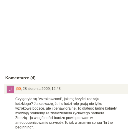
Komentarze (4)
j50
,
28 sierpnia 2009, 12:43
Czy goryle są "wzrokowcami", jak mężczyźni rodzaju
ludzkiego? Ja zauważę, że i u ludzi rolę grają nie tylko
wzrokowe bodźce, ale i behawioralne. To dlatego ładne kobiety
miewają problemy ze znalezieniem życiowego partnera.
Zresztą - ja w ogólności bardzo powiątpiewam w
antropogenizowanie przyrody. To jak w znanym songu "In the
beginning".