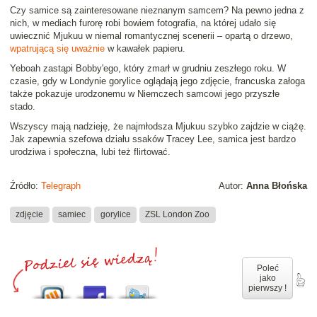
Czy samice są zainteresowane nieznanym samcem? Na pewno jedna z
nich, w mediach furorę robi bowiem fotografia, na której udało się
uwiecznić Mjukuu w niemal romantycznej scenerii – opartą o drzewo,
wpatrującą się uważnie
w kawałek papieru.
Yeboah zastąpi Bobby'ego, który zmarł w grudniu zeszłego roku. W
czasie, gdy w Londynie gorylice oglądają jego zdjęcie, francuska załoga
także pokazuje urodzonemu w Niemczech samcowi jego przyszłe
stado.
Wszyscy mają nadzieję, że najmłodsza Mjukuu szybko zajdzie w ciążę.
Jak zapewnia szefowa działu ssaków Tracey Lee, samica jest bardzo
urodziwa i społeczna, lubi też flirtować.
Źródło:
Telegraph
Autor:
Anna Błońska
zdjęcie
samiec
gorylice
ZSL London Zoo
Poleć
jako
pierwszy !