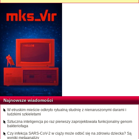
Najnowsze wiadomości
W etruskim mieście odkryto rytualną studnię z nienaruszonymi darami i
ludzkimi szkieletami
Sztuczna inteligencja po raz pierwszy zaprojektowała funkcjonalny genom
bakteriofaga
Czy infekcja SARS-CoV-2 w ciąży może odbić się na zdrowiu dziecka? Są
wyniki metaanalizy