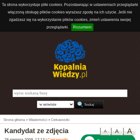
Ta strona wykorzystuje pliki cookies. Pozostawiając w ustawieniach przeglądarki
włączoną obsługę plików cookies wyrażasz zgodę na ich użycie. Jeśli nie
zgadzasz się na wykorzystanie plików cookies, zmień ustawienia swojej
przeglądarki.
Rozumiem
Strona główna
>
Wiadomości
>
Ciekawostki
Kandydat ze zdjęcia
A
A
A
28 sierpnia 2009, 12:13
|
Ciekawostki