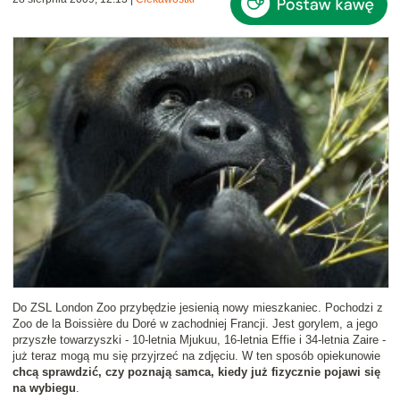
Do ZSL London Zoo przybędzie jesienią nowy mieszkaniec. Pochodzi z
Zoo de la Boissière du Doré w zachodniej Francji. Jest gorylem, a jego
przyszłe towarzyszki - 10-letnia Mjukuu, 16-letnia Effie i 34-letnia Zaire -
już teraz mogą mu się przyjrzeć na zdjęciu. W ten sposób opiekunowie
chcą sprawdzić, czy poznają samca, kiedy już fizycznie pojawi się
na wybiegu
.