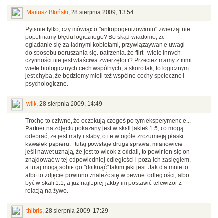
Mariusz Błoński
,
28 sierpnia 2009, 13:54
Pytanie tylko, czy mówiąc o "antropogenizowaniu" zwierząt nie
popełniamy błędu logicznego? Bo skąd wiadomo, że
oglądanie się za ładnymi kobietami, przywiązaywanie uwagi
do sposobu poruszania się, patrzenia, że flirt i wiele innych
czynności nie jest właściwa zwierzętom? Przecież mamy z nimi
wiele biologicznych cech wspólnych, a skoro tak, to logicznym
jest chyba, że będziemy mieli też wspólne cechy społeczne i
psychologiczne.
wilk
,
28 sierpnia 2009, 14:49
Trochę to dziwne, że oczekują czegoś po tym eksperymencie...
Partner na zdjęciu pokazany jest w skali jakieś 1:5, co mogą
odebrać, że jest mały i słaby, o ile w ogóle zrozumieją płaski
kawałek papieru. I tutaj powstaje druga sprawa, mianowicie
jeśli nawet uznają, że jest to widok z oddali, to powinien się on
znajdować w tej odpowiedniej odległości i poza ich zasięgiem,
a tutaj mogą sobie go "dotknąć" takim jaki jest. Jak dla mnie to
albo to zdjęcie powinno znaleźć się w pewnej odległości, albo
być w skali 1:1, a już najlepiej jakby im postawić telewizor z
relacją na żywo.
thibris
,
28 sierpnia 2009, 17:29