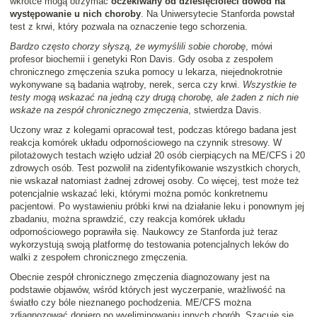
wkrótce mogą otrzymać
oczekiwany od dziesięcioleci dowód na
występowanie u nich choroby
. Na Uniwersytecie Stanforda powstał
test z krwi, który pozwala na oznaczenie tego schorzenia.
Bardzo często chorzy słyszą, że wymyślili sobie chorobę
, mówi
profesor biochemii i genetyki Ron Davis. Gdy osoba z zespołem
chronicznego zmęczenia szuka pomocy u lekarza, niejednokrotnie
wykonywane są badania wątroby, nerek, serca czy krwi.
Wszystkie te
testy mogą wskazać na jedną czy drugą chorobę, ale żaden z nich nie
wskaże na zespół chronicznego zmęczenia
, stwierdza Davis.
Uczony wraz z kolegami opracował test, podczas którego badana jest
reakcja komórek układu odpornościowego na czynnik stresowy. W
pilotażowych testach wzięło udział 20 osób cierpiących na ME/CFS i 20
zdrowych osób. Test pozwolił na zidentyfikowanie wszystkich chorych,
nie wskazał natomiast żadnej zdrowej osoby. Co więcej, test może też
potencjalnie wskazać leki, którymi można pomóc konkretnemu
pacjentowi. Po wystawieniu próbki krwi na działanie leku i ponownym jej
zbadaniu, można sprawdzić, czy reakcja komórek układu
odpornościowego poprawiła się. Naukowcy ze Stanforda już teraz
wykorzystują swoją platformę do testowania potencjalnych leków do
walki z zespołem chronicznego zmęczenia.
Obecnie zespół chronicznego zmęczenia diagnozowany jest na
podstawie objawów, wśród których jest wyczerpanie, wrażliwość na
światło czy bóle nieznanego pochodzenia. ME/CFS można
zdiagnozować dopiero po wyeliminowaniu innych chorób. Szacuje się,