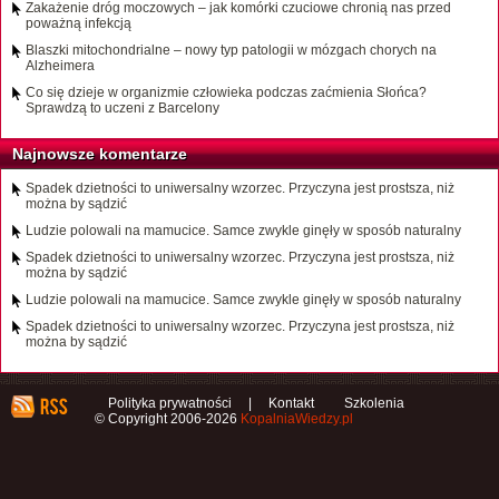
Zakażenie dróg moczowych – jak komórki czuciowe chronią nas przed
poważną infekcją
Blaszki mitochondrialne – nowy typ patologii w mózgach chorych na
Alzheimera
Co się dzieje w organizmie człowieka podczas zaćmienia Słońca?
Sprawdzą to uczeni z Barcelony
Najnowsze komentarze
Spadek dzietności to uniwersalny wzorzec. Przyczyna jest prostsza, niż
można by sądzić
Ludzie polowali na mamucice. Samce zwykle ginęły w sposób naturalny
Spadek dzietności to uniwersalny wzorzec. Przyczyna jest prostsza, niż
można by sądzić
Ludzie polowali na mamucice. Samce zwykle ginęły w sposób naturalny
Spadek dzietności to uniwersalny wzorzec. Przyczyna jest prostsza, niż
można by sądzić
Polityka prywatności
|
Kontakt
Szkolenia
© Copyright 2006-2026
KopalniaWiedzy.pl