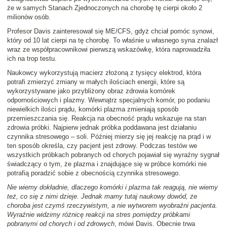
że w samych Stanach Zjednoczonych na chorobę tę cierpi około 2
milionów osób.
Profesor Davis zainteresował się ME/CFS, gdyż chciał pomóc synowi,
który od 10 lat cierpi na tę chorobę. To właśnie u własnego syna znalazł
wraz ze współpracownikowi pierwszą wskazówkę, która naprowadziła
ich na trop testu.
Naukowcy wykorzystują macierz złożoną z tysięcy elektrod, która
potrafi zmierzyć zmiany w małych ilościach energii, które są
wykorzystywane jako przybliżony obraz zdrowia komórek
odpornościowych i plazmy. Wewnątrz specjalnych komór, po podaniu
niewielkich ilości prądu, komórki plazma zmieniają sposób
przemieszczania się. Reakcja na obecność prądu wskazuje na stan
zdrowia próbki. Najpierw jednak próbka poddawana jest działaniu
czynnika stresowego – soli. Później mierzy się jej reakcję na prąd i w
ten sposób określa, czy pacjent jest zdrowy. Podczas testów we
wszystkich próbkach pobranych od chorych pojawiał się wyraźny sygnał
świadczący o tym, że plazma i znajdujące się w próbce komórki nie
potrafią poradzić sobie z obecnością czynnika stresowego.
Nie wiemy dokładnie, dlaczego komórki i plazma tak reagują, nie wiemy
też, co się z nimi dzieje. Jednak mamy tutaj naukowy dowód, że
choroba jest czymś rzeczywistym, a nie wytworem wyobraźni pacjenta.
Wyraźnie widzimy różnicę reakcji na stres pomiędzy próbkami
pobranymi od chorych i od zdrowych
, mówi Davis. Obecnie trwa