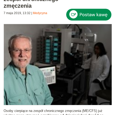
zmęczenia
7 maja 2019, 13:32
|
Medycyna
Osoby cierpiące na zespół chronicznego zmęczenia (ME/CFS) już