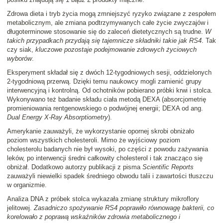
Zdrowa dieta i tryb życia mogą zmniejszyć ryzyko związane z zespołem
metabolicznym, ale zmiana podtrzymywanych całe życie zwyczajów i
długoterminowe stosowanie się do zaleceń dietetycznych są trudne.
W
takich przypadkach przydają się tajemnicze składniki takie jak RS4
. Tak
czy siak,
kluczowe pozostaje podejmowanie zdrowych życiowych
wyborów
.
Eksperyment składał się z dwóch 12-tygodniowych sesji, oddzielonych
2-tygodniową przerwą. Dzięki temu naukowcy mogli zamienić grupy
interwencyjną i kontrolną. Od ochotników pobierano próbki krwi i stolca.
Wykonywano też badanie składu ciała metodą DEXA (absorcjometrię
promieniowania rentgenowskiego o podwójnej energii; DEXA od ang.
Dual Energy X-Ray Absorptiometry
).
Amerykanie zauważyli, że wykorzystanie opornej skrobi obniżało
poziom wszystkich cholesteroli. Mimo że wyjściowy poziom
cholesterolu badanych nie był wysoki, po części z powodu zażywania
leków, po interwencji średni całkowity cholesterol i tak znacząco się
obniżał. Dodatkowo autorzy publikacji z pisma
Scientific Reports
zauważyli niewielki spadek średniego obwodu talii i zawartości tłuszczu
w organizmie.
Analiza DNA z próbek stolca wykazała zmianę struktury mikroflory
jelitowej.
Zasadniczo spożywanie RS4 poprawiło równowagę bakterii, co
korelowało z poprawą wskaźników zdrowia metabolicznego i