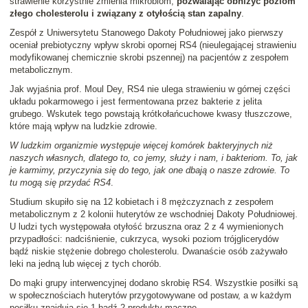
strawienie korzystnie zmienia mikrobiom,
pozwalając obniżyć poziom
złego cholesterolu i związany z otyłością stan zapalny
.
Zespół z Uniwersytetu Stanowego Dakoty Południowej jako pierwszy
oceniał prebiotyczny wpływ skrobi opornej RS4 (nieulegającej strawieniu
modyfikowanej chemicznie skrobi pszennej) na pacjentów z zespołem
metabolicznym.
Jak wyjaśnia prof. Moul Dey, RS4 nie ulega strawieniu w górnej części
układu pokarmowego i jest fermentowana przez bakterie z jelita
grubego. Wskutek tego powstają krótkołańcuchowe kwasy tłuszczowe,
które mają wpływ na ludzkie zdrowie.
W ludzkim organizmie występuje więcej komórek bakteryjnych niż
naszych własnych, dlatego to, co jemy, służy i nam, i bakteriom. To, jak
je karmimy, przyczynia się do tego, jak one dbają o nasze zdrowie. To
tu mogą się przydać RS4
.
Studium skupiło się na 12 kobietach i 8 mężczyznach z zespołem
metabolicznym z 2 kolonii huterytów ze wschodniej Dakoty Południowej.
U ludzi tych występowała otyłość brzuszna oraz 2 z 4 wymienionych
przypadłości: nadciśnienie, cukrzyca, wysoki poziom trójglicerydów
bądź niskie stężenie dobrego cholesterolu. Dwanaście osób zażywało
leki na jedną lub więcej z tych chorób.
Do mąki grupy interwencyjnej dodano skrobię RS4. Wszystkie posiłki są
w społecznościach huterytów przygotowywane od postaw, a w każdym
posiłku znajdują się 1 bądź 2 produkty mączne.