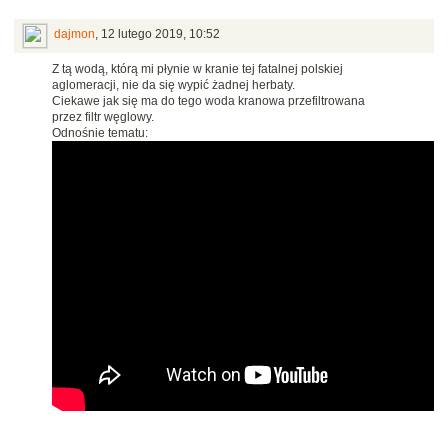
dajmon
,
12 lutego 2019, 10:52
Z tą wodą, którą mi płynie w kranie tej fatalnej polskiej
aglomeracji, nie da się wypić żadnej herbaty.
Ciekawe jak się ma do tego woda kranowa przefiltrowana
przez filtr węglowy.
Odnośnie tematu: