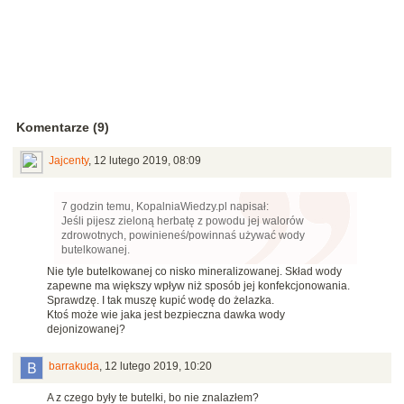
Komentarze (9)
Jajcenty
,
12 lutego 2019, 08:09
7 godzin temu, KopalniaWiedzy.pl napisał:
Jeśli pijesz zieloną herbatę z powodu jej walorów
zdrowotnych, powinieneś/powinnaś używać wody
butelkowanej.
Nie tyle butelkowanej co nisko mineralizowanej. Skład wody
zapewne ma większy wpływ niż sposób jej konfekcjonowania.
Sprawdzę. I tak muszę kupić wodę do żelazka.
Ktoś może wie jaka jest bezpieczna dawka wody
dejonizowanej?
barrakuda
,
12 lutego 2019, 10:20
A z czego były te butelki, bo nie znalazłem?