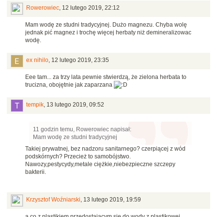
Rowerowiec
,
12 lutego 2019, 22:12
Mam wodę ze studni tradycyjnej. Dużo magnezu. Chyba wolę
jednak pić magnez i trochę więcej herbaty niż demineralizowac
wodę.
ex nihilo
,
12 lutego 2019, 23:35
Eee tam... za trzy lata pewnie stwierdzą, że zielona herbata to
trucizna, obojętnie jak zaparzana
tempik
,
13 lutego 2019, 09:52
11 godzin temu, Rowerowiec napisał:
Mam wodę ze studni tradycyjnej
Takiej prywatnej, bez nadzoru sanitarnego? czerpiącej z wód
podskórnych? Przecież to samobójstwo.
Nawozy,pestycydy,metale ciężkie,niebezpieczne szczepy
bakterii.
Krzysztof Woźniarski
,
13 lutego 2019, 19:59
a co z plastikiem przedostającym się do wody z plastikowej