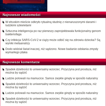
Najnowsze wiadomości
W etruskim mieście odkryto rytualną studnię z nienaruszonymi darami i
ludzkimi szkieletami
Sztuczna inteligencja po raz pierwszy zaprojektowała funkcjonalny genom
bakteriofaga
Czy infekcja SARS-CoV-2 w ciąży może odbić się na zdrowiu dziecka? Są
wyniki metaanalizy
Dodo widział świat inaczej, niż sądzono. Nowe badanie odsłania zmysły
wymarłego ptaka
Najnowsze komentarze
Spadek dzietności to uniwersalny wzorzec. Przyczyna jest prostsza, niż
można by sądzić
Ludzie polowali na mamucice. Samce zwykle ginęły w sposób naturalny
Spadek dzietności to uniwersalny wzorzec. Przyczyna jest prostsza, niż
można by sądzić
Ludzie polowali na mamucice. Samce zwykle ginęły w sposób naturalny
Spadek dzietności to uniwersalny wzorzec. Przyczyna jest prostsza, niż
można by sądzić