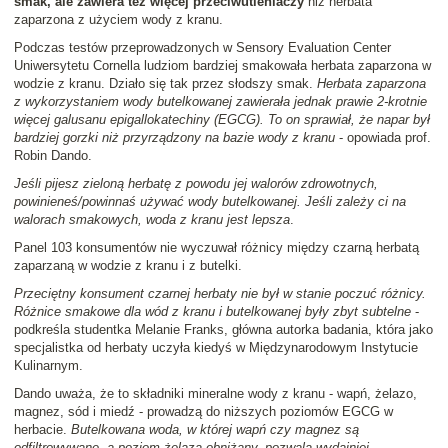
smak, ale zawiera też więcej przeciwutleniaczy
niż herbata
zaparzona z użyciem wody z kranu.
Podczas testów przeprowadzonych w Sensory Evaluation Center
Uniwersytetu Cornella ludziom bardziej smakowała herbata zaparzona w
wodzie z kranu. Działo się tak przez słodszy smak.
Herbata zaparzona
z wykorzystaniem wody butelkowanej zawierała jednak prawie 2-krotnie
więcej galusanu epigallokatechiny (EGCG). To on sprawiał, że napar był
bardziej gorzki niż przyrządzony na bazie wody z kranu
- opowiada prof.
Robin Dando.
Jeśli pijesz zieloną herbatę z powodu jej walorów zdrowotnych,
powinieneś/powinnaś używać wody butelkowanej. Jeśli zależy ci na
walorach smakowych, woda z kranu jest lepsza
.
Panel 103 konsumentów nie wyczuwał różnicy między czarną herbatą
zaparzaną w wodzie z kranu i z butelki.
Przeciętny konsument czarnej herbaty nie był w stanie poczuć różnicy.
Różnice smakowe dla wód z kranu i butelkowanej były zbyt subtelne
-
podkreśla studentka Melanie Franks, główna autorka badania, która jako
specjalistka od herbaty uczyła kiedyś w Międzynarodowym Instytucie
Kulinarnym.
Dando uważa, że to składniki mineralne wody z kranu - wapń, żelazo,
magnez, sód i miedź - prowadzą do niższych poziomów EGCG w
herbacie.
Butelkowana woda, w której wapń czy magnez są
odfiltrowywane, a poziom żelaza obniżany, pozwala wydajniej