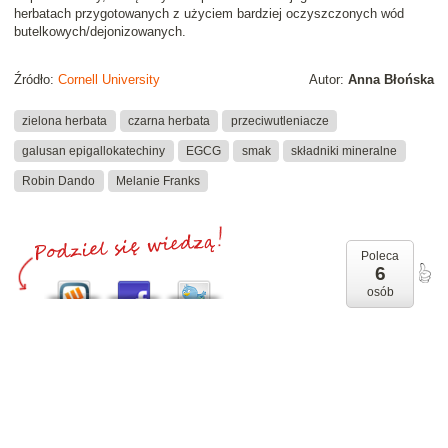
herbatach przygotowanych z użyciem bardziej oczyszczonych wód
butelkowych/dejonizowanych.
Źródło:
Cornell University
Autor:
Anna Błońska
zielona herbata
czarna herbata
przeciwutleniacze
galusan epigallokatechiny
EGCG
smak
składniki mineralne
Robin Dando
Melanie Franks
Poleca
6
osób