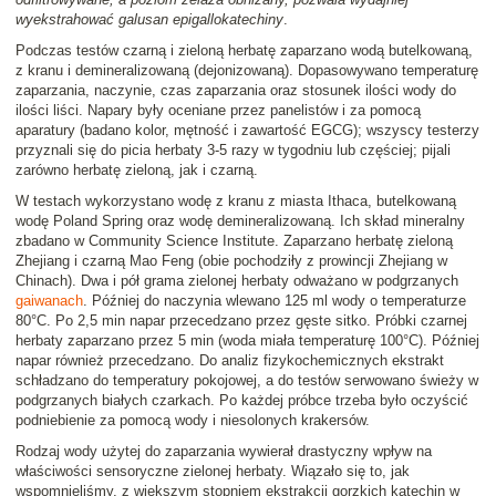
wyekstrahować galusan epigallokatechiny
.
Podczas testów czarną i zieloną herbatę zaparzano wodą butelkowaną,
z kranu i demineralizowaną (dejonizowaną). Dopasowywano temperaturę
zaparzania, naczynie, czas zaparzania oraz stosunek ilości wody do
ilości liści. Napary były oceniane przez panelistów i za pomocą
aparatury (badano kolor, mętność i zawartość EGCG); wszyscy testerzy
przyznali się do picia herbaty 3-5 razy w tygodniu lub częściej; pijali
zarówno herbatę zieloną, jak i czarną.
W testach wykorzystano wodę z kranu z miasta Ithaca, butelkowaną
wodę Poland Spring oraz wodę demineralizowaną. Ich skład mineralny
zbadano w Community Science Institute. Zaparzano herbatę zieloną
Zhejiang i czarną Mao Feng (obie pochodziły z prowincji Zhejiang w
Chinach). Dwa i pół grama zielonej herbaty odważano w podgrzanych
gaiwanach
. Później do naczynia wlewano 125 ml wody o temperaturze
80°C. Po 2,5 min napar przecedzano przez gęste sitko. Próbki czarnej
herbaty zaparzano przez 5 min (woda miała temperaturę 100°C). Później
napar również przecedzano. Do analiz fizykochemicznych ekstrakt
schładzano do temperatury pokojowej, a do testów serwowano świeży w
podgrzanych białych czarkach. Po każdej próbce trzeba było oczyścić
podniebienie za pomocą wody i niesolonych krakersów.
Rodzaj wody użytej do zaparzania wywierał drastyczny wpływ na
właściwości sensoryczne zielonej herbaty. Wiązało się to, jak
wspomnieliśmy, z większym stopniem ekstrakcji gorzkich katechin w