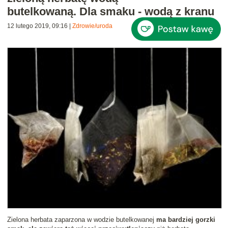
butelkowaną. Dla smaku - wodą z kranu
12 lutego 2019, 09:16
|
Zdrowie/uroda
Zielona herbata zaparzona w wodzie butelkowanej
ma bardziej gorzki