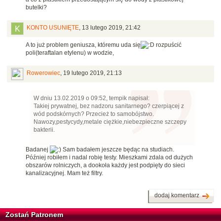
butelki?
KONTO USUNIĘTE
,
13 lutego 2019, 21:42
A to już problem geniusza, któremu uda się
rozpuścić
poli(teraftalan etylenu) w wodzie,
Rowerowiec
,
19 lutego 2019, 21:13
W dniu 13.02.2019 o 09:52, tempik napisał:
Takiej prywatnej, bez nadzoru sanitarnego? czerpiącej z
wód podskórnych? Przecież to samobójstwo.
Nawozy,pestycydy,metale ciężkie,niebezpieczne szczepy
bakterii.
Badanej
Sam badałem jeszcze będąc na studiach.
Później robiłem i nadal robię testy. Mieszkami zdala od dużych
obszarów rolniczych, a dookoła każdy jest podpięty do sieci
kanalizacyjnej. Mam też filtry.
dodaj komentarz
Zostań Patronem