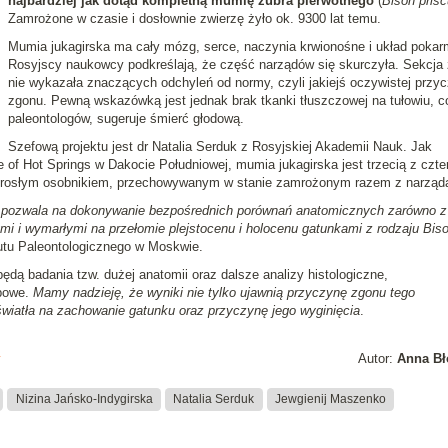
najbardziej jak dotąd kompletną mumię żubra pierwotnego
(
Bison pris
Zamrożone w czasie i dosłownie zwierzę żyło ok. 9300 lat temu.
Mumia jukagirska ma cały mózg, serce, naczynia krwionośne i układ poka
Rosyjscy naukowcy podkreślają, że część narządów się skurczyła. Sekcja
nie wykazała znaczących odchyleń od normy, czyli jakiejś oczywistej przy
zgonu. Pewną wskazówką jest jednak brak tkanki tłuszczowej na tułowiu, c
paleontologów, sugeruje śmierć głodową.
Szefową projektu jest dr Natalia Serduk z Rosyjskiej Akademii Nauk. Jak
f Hot Springs w Dakocie Południowej, mumia jukagirska jest trzecią z czte
orosłym osobnikiem, przechowywanym w stanie zamrożonym razem z narząd
j pozwala na dokonywanie bezpośrednich porównań anatomicznych zarówno z
ymi i wymarłymi na
przełomie plejstocenu i holocenu
gatunkami z rodzaju Bis
utu Paleontologicznego w Moskwie.
ą badania tzw. dużej anatomii oraz dalsze analizy histologiczne,
ębowe.
Mamy nadzieję, że wyniki nie tylko ujawnią przyczynę zgonu tego
 światła na zachowanie gatunku oraz przyczynę jego wyginięcia
.
y
Autor:
Anna Bł
Nizina Jańsko-Indygirska
Natalia Serduk
Jewgienij Maszenko