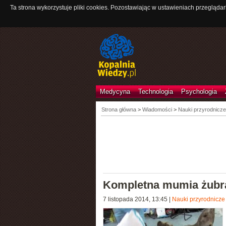
Ta strona wykorzystuje pliki cookies. Pozostawiając w ustawieniach przeglądar
Medycyna
Technologia
Psychologia
Strona główna
>
Wiadomości
>
Nauki przyrodnicze
Kompletna mumia żubra 
7 listopada 2014, 13:45
|
Nauki przyrodnicze