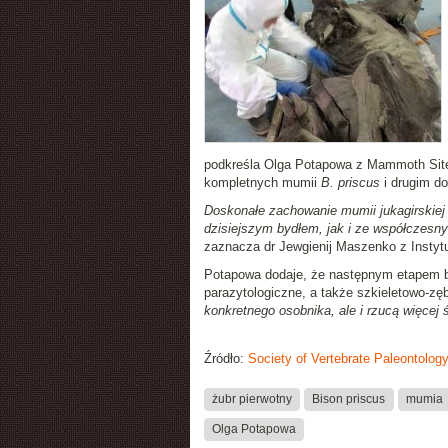
podkreśla Olga Potapowa z Mammoth Site o
kompletnych mumii
B. priscus
i drugim d
Doskonałe zachowanie mumii jukagirskie
dzisiejszym bydłem, jak i ze współczesn
zaznacza dr Jewgienij Maszenko z Instyt
Potapowa dodaje, że następnym etapem będ
parazytologiczne, a także szkieletowo-z
konkretnego osobnika, ale i rzucą więcej
Źródło:
Society of Vertebrate Paleontolog
żubr pierwotny
Bison priscus
mumia
Olga Potapowa