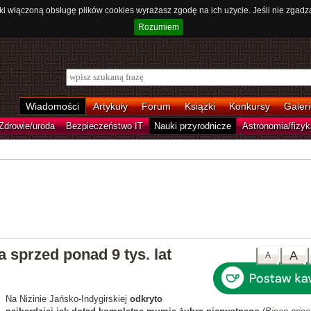
ki włączoną obsługę plików cookies wyrażasz zgodę na ich użycie. Jeśli nie zgadz
Rozumiem
Wiadomości
Artykuły
Forum
Książki
Konkursy
Galeri
Zdrowie/uroda
Bezpieczeństwo IT
Nauki przyrodnicze
Astronomia/fizyk
sprzed ponad 9 tys. lat
A
A
Na Nizinie Jańsko-Indygirskiej
odkryto