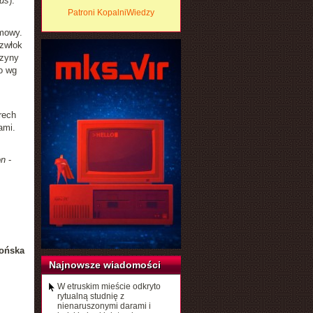
cus
).
Patroni KopalniWiedzy
rmowy.
 zwłok
czyny
o wg
rech
ami.
on
-
ońska
Najnowsze wiadomości
W etruskim mieście odkryto
rytualną studnię z
nienaruszonymi darami i