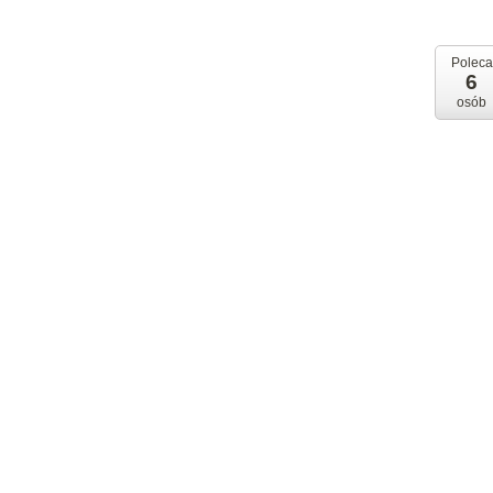
Poleca
6
osób