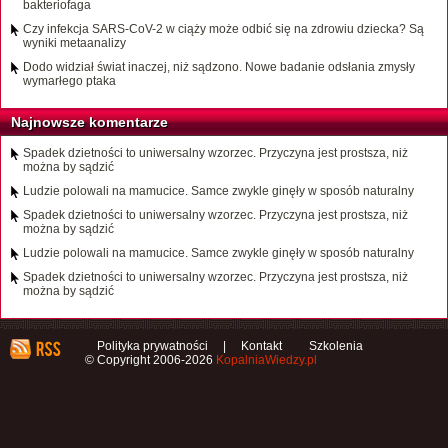
bakteriofaga
Czy infekcja SARS-CoV-2 w ciąży może odbić się na zdrowiu dziecka? Są
wyniki metaanalizy
Dodo widział świat inaczej, niż sądzono. Nowe badanie odsłania zmysły
wymarłego ptaka
Najnowsze komentarze
Spadek dzietności to uniwersalny wzorzec. Przyczyna jest prostsza, niż
można by sądzić
Ludzie polowali na mamucice. Samce zwykle ginęły w sposób naturalny
Spadek dzietności to uniwersalny wzorzec. Przyczyna jest prostsza, niż
można by sądzić
Ludzie polowali na mamucice. Samce zwykle ginęły w sposób naturalny
Spadek dzietności to uniwersalny wzorzec. Przyczyna jest prostsza, niż
można by sądzić
Polityka prywatności
|
Kontakt
Szkolenia
© Copyright 2006-2026
KopalniaWiedzy.pl