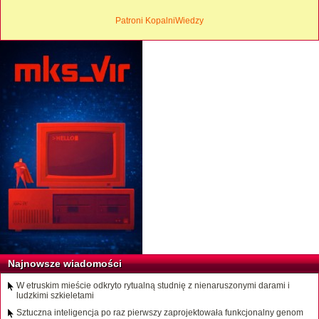
Patroni KopalniWiedzy
Najnowsze wiadomości
W etruskim mieście odkryto rytualną studnię z nienaruszonymi darami i
ludzkimi szkieletami
Sztuczna inteligencja po raz pierwszy zaprojektowała funkcjonalny genom