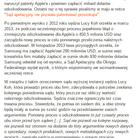
naruszył patenty Apple'a i powinien zapłacić miliard dolarów
odszkodowania. Ostatni raz o tej sprawie pisaliśmy w maju w notce
"
Sąd apelacyjny nie pozwala patentować prostokąta
".
Po pierwotnym wyroku z 2012 roku sędzia Lucy Koh orzekła w marcu
2013, że podczas wcześniejszego procesu popełniono błąd o
zmniejszyła odszkodowanie dla Apple'a o 450,5 miliona USD oraz
zarządziła nowy proces w celu ponownego przeliczenia należnych
odszkodowań. W listopadzie 2013 ława przysięgłych orzekła, że
Samsung ma zapłacić Apple'owi 290 milionów USD, w sumie więc
koreańska firm miałaby zapłacić w sumie około 930 milionów dolarów.
Samsung odwołał się od wyroku, a Sąd Apelacyjny dla Okręgu
Federalnego wydał wyrok, o którym wspominamy we wzmiankowanej
wcześniej notce.
W związku z takim orzeczeniem sądu wyższej instancji sędzia Lucy
Koh, która prowadzi proces obu firm, zdecydowała o potrzebie zwołania
kolejnego posiedzenia sądu, który jeszcze raz obliczy wartość
należnego odszkodowania. Sędzia znacznie ograniczyła też czas
trwania procesu. Stwierdziła, że potrwa on siedem dni, a obie strony
będą miały w sumie po sześć godzin na przedstawienie swoich
argumentów.
Ponowny proces o odszkodowanie to już czwarty proces
obu stron przed tym sądem [...[. Sąd nie pozwoli na kolejne rozprawy,
nie pozwoli też stronom na dodanie do listy argumentów nowych danych
o sprzedaży, nowych produktach, nowych metodologiach czy nowych
teoriach
- napisała sędzia w postanowieniu o nowym procesie.