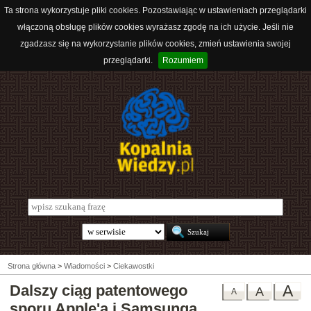
Ta strona wykorzystuje pliki cookies. Pozostawiając w ustawieniach przeglądarki
włączoną obsługę plików cookies wyrażasz zgodę na ich użycie. Jeśli nie
zgadzasz się na wykorzystanie plików cookies, zmień ustawienia swojej
przeglądarki.
Rozumiem
Strona główna
>
Wiadomości
>
Ciekawostki
Dalszy ciąg patentowego
A
A
A
sporu Apple'a i Samsunga