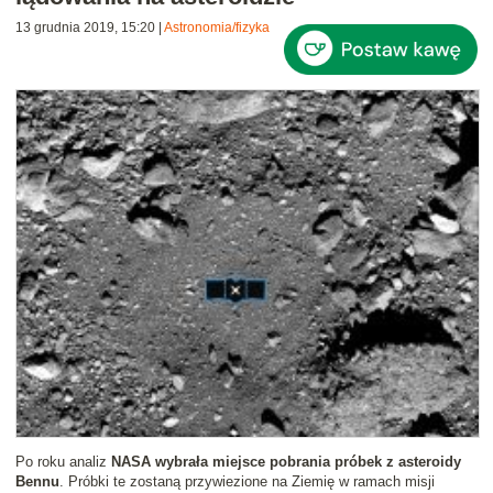
13 grudnia 2019, 15:20
|
Astronomia/fizyka
Po roku analiz
NASA wybrała miejsce pobrania próbek z asteroidy
Bennu
. Próbki te zostaną przywiezione na Ziemię w ramach misji