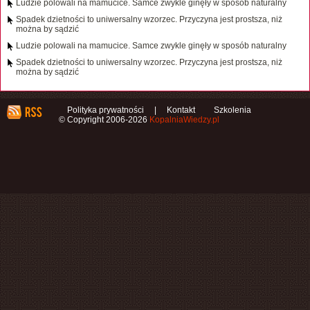
Ludzie polowali na mamucice. Samce zwykle ginęły w sposób naturalny
Spadek dzietności to uniwersalny wzorzec. Przyczyna jest prostsza, niż
można by sądzić
Ludzie polowali na mamucice. Samce zwykle ginęły w sposób naturalny
Spadek dzietności to uniwersalny wzorzec. Przyczyna jest prostsza, niż
można by sądzić
Polityka prywatności
|
Kontakt
Szkolenia
© Copyright 2006-2026
KopalniaWiedzy.pl