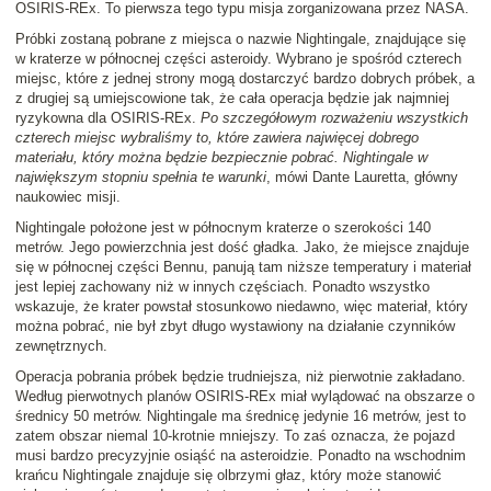
OSIRIS-REx. To pierwsza tego typu misja zorganizowana przez NASA.
Próbki zostaną pobrane z miejsca o nazwie Nightingale, znajdujące się
w kraterze w północnej części asteroidy. Wybrano je spośród czterech
miejsc, które z jednej strony mogą dostarczyć bardzo dobrych próbek, a
z drugiej są umiejscowione tak, że cała operacja będzie jak najmniej
ryzykowna dla OSIRIS-REx.
Po szczegółowym rozważeniu wszystkich
czterech miejsc wybraliśmy to, które zawiera najwięcej dobrego
materiału, który można będzie bezpiecznie pobrać. Nightingale w
największym stopniu spełnia te warunki
, mówi Dante Lauretta, główny
naukowiec misji.
Nightingale położone jest w północnym kraterze o szerokości 140
metrów. Jego powierzchnia jest dość gładka. Jako, że miejsce znajduje
się w północnej części Bennu, panują tam niższe temperatury i materiał
jest lepiej zachowany niż w innych częściach. Ponadto wszystko
wskazuje, że krater powstał stosunkowo niedawno, więc materiał, który
można pobrać, nie był zbyt długo wystawiony na działanie czynników
zewnętrznych.
Operacja pobrania próbek będzie trudniejsza, niż pierwotnie zakładano.
Według pierwotnych planów OSIRIS-REx miał wylądować na obszarze o
średnicy 50 metrów. Nightingale ma średnicę jedynie 16 metrów, jest to
zatem obszar niemal 10-krotnie mniejszy. To zaś oznacza, że pojazd
musi bardzo precyzyjnie osiąść na asteroidzie. Ponadto na wschodnim
krańcu Nightingale znajduje się olbrzymi głaz, który może stanowić