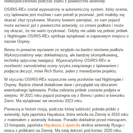
niebezpieczeństwo podczas startu z powierzchni asteroidy.
OSIRIS-REx został wyposażony w autonomiczny system, który ocenia,
czy lądowanie jest możliwe i sam potrafi je przerwać, jeśli miałoby się
okazać zbyt ryzykowne. Musimy bowiem pamiętać, że sam pojazd
może wzniecić pył z powierzchni asteroidy, co zmieni podłoże i może
się okazać, że nie warto ryzykować. Gdyby nie udało się pobrać próbek
z Nightingale OSIRIS-REx spróbuje wylądować w zapasowym miejscu o
nazwie Osprey.
Bennu to poważne wyzwanie ze względu na bardzo nierówne podłoże.
Wykorzystaliśmy więc dokładniejszą, ale bardziej skomplikowaną,,
technikę optycznej nawigacji. Wyposażyliśmy OSIRIS-REx w
możliwość samodzielnej oceny ryzyka związanego z lądowaniem i
podjęcia decyzji
, mówi Rich Burns, jeden z menedżerów projektu.
W styczniu OSIRIS-REx rozpocznie serię przelotów nad Nightingale i
Osprey. Będzie zbierał dodatkowe dane i przyglądał się obszarom
ewentualnego lądowania. Próba zebrania próbek zostanie podjęta w
sierpniu. W 2021 roku pojazd pożegna się z Bennu i poleci w kierunku
Ziemi. Ma wylądować we wrześniu 2023 roku.
Pierwszą w historii misją, podczas której ludzkość pobrała próbki z
asteroidy, była japońska Hayabusa, która wróciła na Ziemię w 2010 roku
z materiałem z asteroidy Itokawa. Ponadto dokładnie przed miesiącem,
13 listopada, japońska
Hayabusa 2 opuściła
okolice asteroidy Ryugu i
wraca z próbkami na Ziemię. Ma tutaj dotrzeć pod koniec 2020 roku.