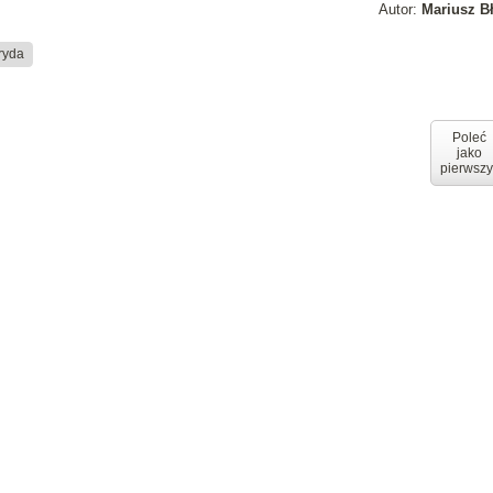
Autor:
Mariusz B
ryda
Poleć
jako
pierwszy