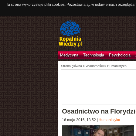
Ta strona wykorzystuje pliki cookies. Pozostawiając w ustawieniach przeglądar
Medycyna
Technologia
Psychologia
Strona główna
>
Wiadomości
>
Humanistyka
Osadnictwo na Florydzi
16 maja 2016, 13:52
|
Humanistyka