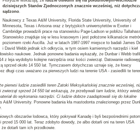
Florydzie wskazują, że
ludzie osiedlili się na południowym-wschodzie
dzisiejszych Stanów Zjednoczonych znacznie wcześniej, niż dotychcz
sądzono
.
Naukowcy z Texas A&M University, Florida State University, University of
Minnesota, Texas i Arisona oraz z brytyjskich uniwersytetów w Exeter i
Cambridge prowadzili prace na stanowisku Page-Ladson w pobliżu Tallahas
Stanowisko znajduje się w lesu krasowym i jest położone kilkanaście metr
poziomem rzeki Aucilla. Już w latach 1987-1997 miejsce to badali James D
i David Webb jednak ich odkrycia, w tym osiem kamiennych narzędzi i kieł
dowisko naukowe. Jednak ponowne badania wykazały, że Dunbar i Webb trafil
4 z leja wydobyto kolejne narzędzia oraz kości zwierząt. Datowanie radiowę
zą sprzed około 14 550 lat. Tymczasem dotychczas uznaje się, że łowcy
zez długi czas uważano za pierwszych ludzi na terenie USA - zasiedlili te tere
pierwsi ludzie zasiedlili teren Zatoki Meksykańskiej znacznie wcześniej, ni
 zwierząt sprzed 14 550 lat wskazują, że przebywali tam ludzie, którzy wiedzi
teriał do wykonania narzędzi. Ci ludzie dobrze zaadaptowali się do lokalne
s A&M University. Ponowne badania kła mastodonta znalezionego przez Dunb
.
dniowych obszarów lodowca, który pokrywał Kanadę i byli bezpośrednimi pot
i przed 15 000 lat. Teraz zdobyto dowody, że albo dotarli oni na teren USA
 że dotarli tam ich przodkowie.