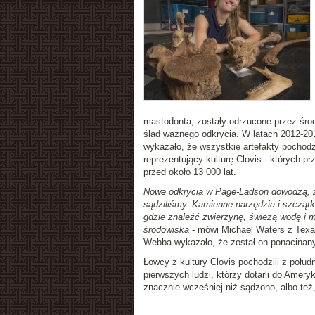
mastodonta, zostały odrzucone przez śro
ślad ważnego odkrycia. W latach 2012-201
wykazało, że wszystkie artefakty pochod
reprezentujący kulturę Clovis - których pr
przed około 13 000 lat.
Nowe odkrycia w Page-Ladson dowodzą, że 
sądziliśmy. Kamienne narzędzia i szczątki
gdzie znaleźć zwierzynę, świeżą wodę i ma
środowiska
- mówi Michael Waters z Texa
Webba wykazało, że został on ponacinany
Łowcy z kultury Clovis pochodzili z połu
pierwszych ludzi, którzy dotarli do Ameryk
znacznie wcześniej niż sądzono, albo też,