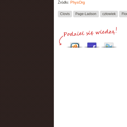
Źródło:
PhysOrg
Clovis
Page-Ladson
człowiek
Flo