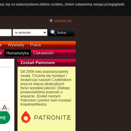
asz się na wykorzystanie plików cookies, zmień ustawienia swojej przeglądarki.
zaloguj się
e
Wywiady
Praca
a
Humanistyka
Ciekawostki
Zostań Patronem
Od 2006 roku popularyzujemy
naukę. Chcemy się rozwijać i
dostarczać naszym Czytelnikom
jeszcze więcej atrakcyjnych
treści wysokiej jakości. Dlatego
postanowiliśmy poprosić o
wsparcie. Zostań naszym
Patronem i pomóż nam rozwijać
KopalnięWiedzy.
A