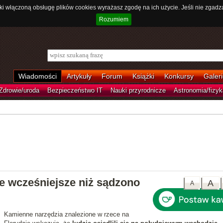
ki włączoną obsługę plików cookies wyrażasz zgodę na ich użycie. Jeśli nie zgadz
Rozumiem
Wiadomości
Artykuły
Forum
Książki
Konkursy
Galeri
Zdrowie/uroda
Bezpieczeństwo IT
Nauki przyrodnicze
Astronomia/fizyk
e wcześniejsze niż sądzono
A
A
Kamienne narzędzia znalezione w rzece na