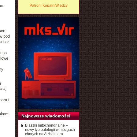
as
Patroni KopalniWiedzy
see.
ów pod
unbar
i na
glowe
ny
ż
eli,
ara i
omkami
Najnowsze wiadomości
Blaszki mitochondrialne –
nowy typ patologii w mózgach
chorych na Alzheimera