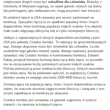
zwiększanie drugich może być
szkodliwe dla człowieka
. Biolodzy z
University of Maryland sugerują, że nawet gatunki, których się boimy
lub postrzegamy jako niebezpieczne, mogą przynosić nam korzyści.
W ostatnich latach w USA notowany jest wzrost zachorowań na
boreliozę. Specjaliści łączą to ze spadkiem populacji lisów i innych
drapieżników, które kontrolują populacje małych ssaków. A to właśnie
małe ssaki odgrywają olbrzymią rolę w cyklu rozwojowym kleszczy.
Jednym z najważniejszych leśnych drapieżników wschodniej części
USA jest jadowity
Crotalus horridus
. To należący do grzechotnikowatych
wąż, którego ukąszenie może być śmiertelne dla człowieka. Liczba
osobników tego gatunku również spada, dlatego naukowcy postanowili
sprawdzić rolę
Crotalus horridus
w kontrolowaniu boreliozy. Edward
Kabay przejrzał literaturę fachową dotyczącą diety węża, co pozwoliło
mu na oszacowanie liczby pożeranych przezeń małych ssaków.
Później pomnożył ją przez średnią liczbę kleszczy, których nosicielem
jest ofiara węża. Na tej podstawie wyliczył, że pojedynczy
Crotalus
horridus
usuwa ze swojego otoczenia 2500-4500 kleszczy rocznie.
Zmniejszająca się populacja węży, lisów i innych drapieżników oznacza
zatem, że znacznie wzrośnie zagęszczenie kleszczy i związane z tym
ryzyko zapadnięcia na boreliozę po ukąszenu.
Crotalus horridus
jest uznawany za gatunek zagrożony w sześciu
stanach i za narażony w kolejnych pięciu.