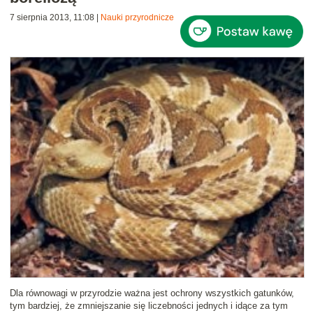
7 sierpnia 2013, 11:08
|
Nauki przyrodnicze
Dla równowagi w przyrodzie ważna jest ochrony wszystkich gatunków,
tym bardziej, że zmniejszanie się liczebności jednych i idące za tym