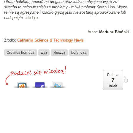
Utrata habitatu, śmierć na drogach oraz ludzie zabijające węże ze
strachu to najpoważniejsze problemy
- mówi profesor Karen Lips.
Węże
te nie są agresywne i rzadko gryzą jeśli nie zostaną sprowokowane lub
nadepnięte
- dodaje.
Autor:
Mariusz Błoński
Źródło:
California Science & Technology News
Crotalus horridus
wąż
kleszcz
borelioza
Poleca
7
osób