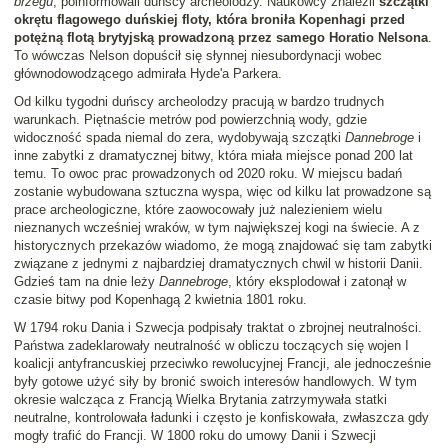
brzegu
, poinformowali duńscy archeolodzy. Naukowcy znaleźli
szczątki
okrętu flagowego duńskiej floty, która broniła Kopenhagi przed
potężną flotą brytyjską prowadzoną przez samego Horatio Nelsona
.
To wówczas Nelson dopuścił się słynnej niesubordynacji wobec
głównodowodzącego admirała Hyde'a Parkera.
Od kilku tygodni duńscy archeolodzy pracują w bardzo trudnych
warunkach. Piętnaście metrów pod powierzchnią wody, gdzie
widoczność spada niemal do zera, wydobywają szczątki
Dannebroge
i
inne zabytki z dramatycznej bitwy, która miała miejsce ponad 200 lat
temu. To owoc prac prowadzonych od 2020 roku. W miejscu badań
zostanie wybudowana sztuczna wyspa, więc od kilku lat prowadzone są
prace archeologiczne, które zaowocowały już nalezieniem wielu
nieznanych wcześniej wraków, w tym największej kogi na świecie. A z
historycznych przekazów wiadomo, że mogą znajdować się tam zabytki
związane z jednymi z najbardziej dramatycznych chwil w historii Danii.
Gdzieś tam na dnie leży
Dannebroge
, który eksplodował i zatonął w
czasie bitwy pod Kopenhagą 2 kwietnia 1801 roku.
W 1794 roku Dania i Szwecja podpisały traktat o zbrojnej neutralności.
Państwa zadeklarowały neutralność w obliczu toczących się wojen I
koalicji antyfrancuskiej przeciwko rewolucyjnej Francji, ale jednocześnie
były gotowe użyć siły by bronić swoich interesów handlowych. W tym
okresie walcząca z Francją Wielka Brytania zatrzymywała statki
neutralne, kontrolowała ładunki i często je konfiskowała, zwłaszcza gdy
mogły trafić do Francji. W 1800 roku do umowy Danii i Szwecji