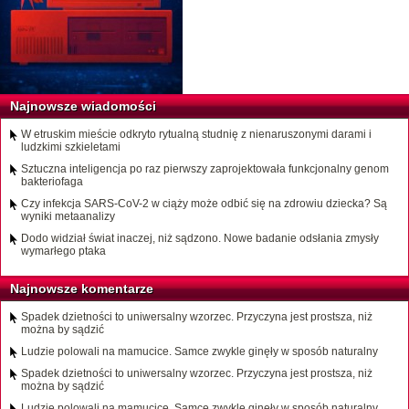
Najnowsze wiadomości
W etruskim mieście odkryto rytualną studnię z nienaruszonymi darami i
ludzkimi szkieletami
Sztuczna inteligencja po raz pierwszy zaprojektowała funkcjonalny genom
bakteriofaga
Czy infekcja SARS-CoV-2 w ciąży może odbić się na zdrowiu dziecka? Są
wyniki metaanalizy
Dodo widział świat inaczej, niż sądzono. Nowe badanie odsłania zmysły
wymarłego ptaka
Najnowsze komentarze
Spadek dzietności to uniwersalny wzorzec. Przyczyna jest prostsza, niż
można by sądzić
Ludzie polowali na mamucice. Samce zwykle ginęły w sposób naturalny
Spadek dzietności to uniwersalny wzorzec. Przyczyna jest prostsza, niż
można by sądzić
Ludzie polowali na mamucice. Samce zwykle ginęły w sposób naturalny