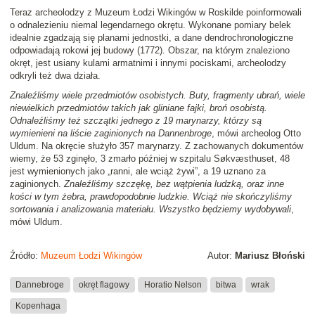
Teraz archeolodzy z Muzeum Łodzi Wikingów w Roskilde poinformowali
o odnalezieniu niemal legendarnego okrętu. Wykonane pomiary belek
idealnie zgadzają się planami jednostki, a dane dendrochronologiczne
odpowiadają rokowi jej budowy (1772). Obszar, na którym znaleziono
okręt, jest usiany kulami armatnimi i innymi pociskami, archeolodzy
odkryli też dwa działa.
Znaleźliśmy wiele przedmiotów osobistych. Buty, fragmenty ubrań, wiele
niewielkich przedmiotów takich jak gliniane fajki, broń osobistą.
Odnaleźliśmy też szczątki jednego z 19 marynarzy, którzy są
wymienieni na liście zaginionych na Dannenbroge
, mówi archeolog Otto
Uldum. Na okręcie służyło 357 marynarzy. Z zachowanych dokumentów
wiemy, że 53 zginęło, 3 zmarło później w szpitalu Søkvæsthuset, 48
jest wymienionych jako „ranni, ale wciąż żywi”, a 19 uznano za
zaginionych.
Znaleźliśmy szczękę, bez wątpienia ludzką, oraz inne
kości w tym żebra, prawdopodobnie ludzkie. Wciąż nie skończyliśmy
sortowania i analizowania materiału. Wszystko będziemy wydobywali
,
mówi Uldum.
Źródło:
Muzeum Łodzi Wikingów
Autor:
Mariusz Błoński
Dannebroge
okręt flagowy
Horatio Nelson
bitwa
wrak
Kopenhaga