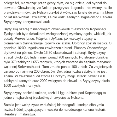
odległości, nie widząc przez gęsty dym, co się dzieje, dał sygnał do
odwrotu. Obawiał się, że Nelson przegrywa. Legenda - nie wiemy, na ile
prawdziwa - mówi, że Nelson przyłożył wówczas lunetę do oka, na które
od lat nie widział i stwierdził, że nie widzi żadnych sygnałów od Parkera.
Brytyjczycy kontynuowali atak.
Brytyjską szarżę z niepokojem obserwowali mieszkańcy Kopenhagi.
Tysiące ich było świadkami wielogodzinnej wymiany ognia, widzieli, jak
padały
Prøvestenen
,
Wagrien
i
Jylland
, jak walczył stojący w
płomieniach
Dannenbroge
, główny cel ataku. Obrońcy zostali rozbici. O
godzinie 16:00 uzgodniono zawieszenie broni. Płonący
Dannenbroge
dryfował na północ. Około 16:30 eksplodował i zatonął. Brytyjczycy
stracili około 255 ludzi i mieli ponad 700 rannych. Po stronie duńskiej
było 370 zabitych i 655 rannych, których zabrano do szpitala marynarki
wojennej Søkvæsthuset. Tam zmarło ponad 100 z nich. Za zaginionych
uznano co najmniej 200 obrońców. Dokładna liczba zabitych nie jest
znana. W zależności od źródła Duńczycy mogli stracić nawet 1700
zabitych i rannych oraz 2000 wziętych do niewoli, a Brytyjczycy około
1000 zabitych i rannych.
Brytyjczycy odnieśli sukces, rozbili Ligę, a bitwa pod Kopenhagą to
jedno z najbardziej błyskotliwych zwycięstw Nelsona.
Batalia jest wciąż żywa w duńskiej historiografii, istnieje olbrzymia
liczba źródeł ją opisujących, weszła do narodowego kanonu historii,
literatury i malarstwa.