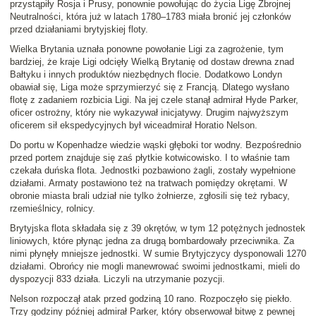
przystąpiły Rosja i Prusy, ponownie powołując do życia Ligę Zbrojnej
Neutralności, która już w latach 1780–1783 miała bronić jej członków
przed działaniami brytyjskiej floty.
Wielka Brytania uznała ponowne powołanie Ligi za zagrożenie, tym
bardziej, że kraje Ligi odcięły Wielką Brytanię od dostaw drewna znad
Bałtyku i innych produktów niezbędnych flocie. Dodatkowo Londyn
obawiał się, Liga może sprzymierzyć się z Francją. Dlatego wysłano
flotę z zadaniem rozbicia Ligi. Na jej czele stanął admirał Hyde Parker,
oficer ostrożny, który nie wykazywał inicjatywy. Drugim najwyższym
oficerem sił ekspedycyjnych był wiceadmirał Horatio Nelson.
Do portu w Kopenhadze wiedzie wąski głęboki tor wodny. Bezpośrednio
przed portem znajduje się zaś płytkie kotwicowisko. I to właśnie tam
czekała duńska flota. Jednostki pozbawiono żagli, zostały wypełnione
działami. Armaty postawiono też na tratwach pomiędzy okrętami. W
obronie miasta brali udział nie tylko żołnierze, zgłosili się też rybacy,
rzemieślnicy, rolnicy.
Brytyjska flota składała się z 39 okrętów, w tym 12 potężnych jednostek
liniowych, które płynąc jedna za drugą bombardowały przeciwnika. Za
nimi płynęły mniejsze jednostki. W sumie Brytyjczycy dysponowali 1270
działami. Obrońcy nie mogli manewrować swoimi jednostkami, mieli do
dyspozycji 833 działa. Liczyli na utrzymanie pozycji.
Nelson rozpoczął atak przed godziną 10 rano. Rozpoczęło się piekło.
Trzy godziny później admirał Parker, który obserwował bitwę z pewnej