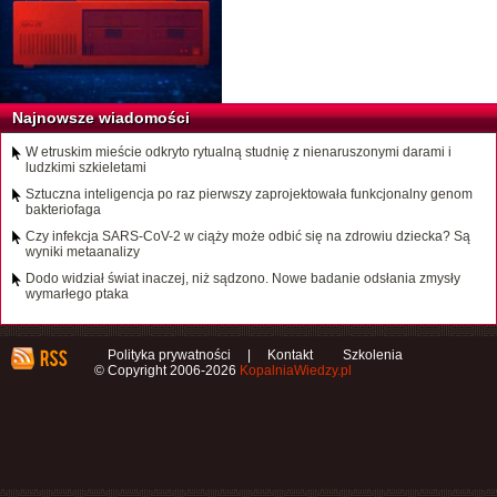
Najnowsze wiadomości
W etruskim mieście odkryto rytualną studnię z nienaruszonymi darami i
ludzkimi szkieletami
Sztuczna inteligencja po raz pierwszy zaprojektowała funkcjonalny genom
bakteriofaga
Czy infekcja SARS-CoV-2 w ciąży może odbić się na zdrowiu dziecka? Są
wyniki metaanalizy
Dodo widział świat inaczej, niż sądzono. Nowe badanie odsłania zmysły
wymarłego ptaka
Polityka prywatności
|
Kontakt
Szkolenia
© Copyright 2006-2026
KopalniaWiedzy.pl