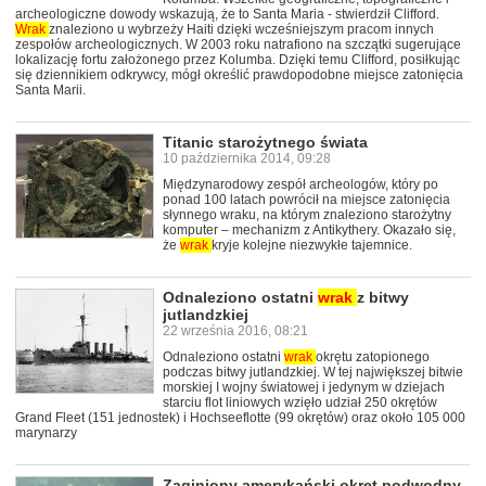
archeologiczne dowody wskazują, że to Santa Maria - stwierdził Clifford.
Wrak
znaleziono u wybrzeży Haiti dzięki wcześniejszym pracom innych
zespołów archeologicznych. W 2003 roku natrafiono na szczątki sugerujące
lokalizację fortu założonego przez Kolumba. Dzięki temu Clifford, posiłkując
się dziennikiem odkrywcy, mógł określić prawdopodobne miejsce zatonięcia
Santa Marii.
Titanic starożytnego świata
10 października 2014, 09:28
Międzynarodowy zespół archeologów, który po
ponad 100 latach powrócił na miejsce zatonięcia
słynnego wraku, na którym znaleziono starożytny
komputer – mechanizm z Antikythery. Okazało się,
że
wrak
kryje kolejne niezwykłe tajemnice.
Odnaleziono ostatni
wrak
z bitwy
jutlandzkiej
22 września 2016, 08:21
Odnaleziono ostatni
wrak
okrętu zatopionego
podczas bitwy jutlandzkiej. W tej największej bitwie
morskiej I wojny światowej i jedynym w dziejach
starciu flot liniowych wzięło udział 250 okrętów
Grand Fleet (151 jednostek) i Hochseeflotte (99 okrętów) oraz około 105 000
marynarzy
Zaginiony amerykański okręt podwodny