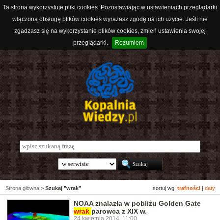
Ta strona wykorzystuje pliki cookies. Pozostawiając w ustawieniach przeglądarki
włączoną obsługę plików cookies wyrażasz zgodę na ich użycie. Jeśli nie
zgadzasz się na wykorzystanie plików cookies, zmień ustawienia swojej
przeglądarki.
Rozumiem
Strona główna
>
Szukaj "wrak"
sortuj wg:
trafności
|
daty
NOAA znalazła w pobliżu Golden Gate
wrak
parowca z XIX w.
24 kwietnia 2014, 11:00