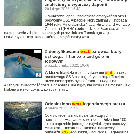
znaleziony u wybrzeży Japonii
20 lutego 2023, 16:48
U wybrzeży Japonii znaleziono amerykański okręt
podwodny USS Albacore, który zaginął 7 listopada
1944 roku. Amerykańska Naval History and Heritage
Command (NHHC) potwierdziła tożsamość wraku
na podstawie zdjęć dostarczonych przez doktora Tamakiego Urę z
Uniwersytetu Tokijskiego, którego zespół odkrył wrak.
Zidentyfikowano
wrak
parowca, który
ostrzegał Titanica przed górami
lodowymi
5 października 2022, 10:46
W Morzu Irlandzkim zidentyfikowano
wrak
parowca
handlowego SS Mesaba, który ostrzegał Titanica
przed niebezpiecznymi górami lodowymi na
Atlantyku. Wiadomość została odebrana, ale nigdy nie dotarła na mostek. Jak
historia się skończyła, wszyscy wiemy...
Odnaleziono
wrak
legendarnego statku
9 marca 2022, 15:58
Odkryto jeden z najbardziej znaczących i
najważniejszych wraków w historii. Dokładnie 100
lat po pogrzebie jednego z największych badaczy
Antarktyki, Ernesta Shackletona, naukowcy
odnaleźli
wrak
jego statku, Endurance. Legendarna