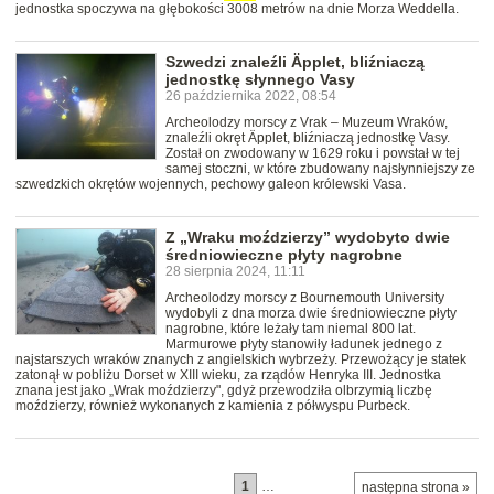
jednostka spoczywa na głębokości 3008 metrów na dnie Morza Weddella.
Szwedzi znaleźli Äpplet, bliźniaczą
jednostkę słynnego Vasy
26 października 2022, 08:54
Archeolodzy morscy z Vrak – Muzeum Wraków,
znaleźli okręt Äpplet, bliźniaczą jednostkę Vasy.
Został on zwodowany w 1629 roku i powstał w tej
samej stoczni, w które zbudowany najsłynniejszy ze
szwedzkich okrętów wojennych, pechowy galeon królewski Vasa.
Z „Wraku moździerzy” wydobyto dwie
średniowieczne płyty nagrobne
28 sierpnia 2024, 11:11
Archeolodzy morscy z Bournemouth University
wydobyli z dna morza dwie średniowieczne płyty
nagrobne, które leżały tam niemal 800 lat.
Marmurowe płyty stanowiły ładunek jednego z
najstarszych wraków znanych z angielskich wybrzeży. Przewożący je statek
zatonął w pobliżu Dorset w XIII wieku, za rządów Henryka III. Jednostka
znana jest jako „Wrak moździerzy", gdyż przewodziła olbrzymią liczbę
moździerzy, również wykonanych z kamienia z półwyspu Purbeck.
1
…
następna strona »