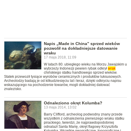
Napis „Made in China” sprzed wieków
pozwolił na dokładniejsze datowanie
wraku
17 maja 2018, 11:09
W latach 80. ubiegłego wieku na Morzu Jawajskim u
wybrzeży Indonezji pewien rybak odkrył
wrak
chińskiego statku handlowego sprzed wieków.
Statek przewoził tysiące wyrobów ceramicznych i produktów luksusowych.
Archeolodzy badają je od kilkudziesięciu lat i teraz, dzięki odkryciu napisu
wskazującego na pochodzenie towarów, mogli dokładniej datować
znalezisko.
Odnaleziono okręt Kolumba?
13 maja 2014, 13:02
Barry Clifford, archeolog podwodny znany przede
wszystkim z odnalezienia pierwszego wraku statku
pirackiego, twierdzi, że najprawdopodobniej
odnalazł Santa Marię, okręt flagowy Krzysztofa
Kolumba. Wszelkie geograficzne, topograficzne i