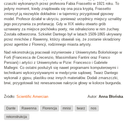
czaszki wykonanych przez profesora
Fabia Frassetto
w 1921 roku. To
jedyny moment, kiedy znajdowała się ona poza kryptą. Frassetto
zmierzył ją niezwykle dokładnie i w tajemnicy przygotował gipsowy
model. Profesor działał w ukryciu, ponieważ urzędnicy miejscy uznaliby
jego poczynania za profanację. Gdy w XIX wieku otwarto grób
uznawany za miejsce pochówku poety, nie odnaleziono w nim żuchwy.
Została odtworzona. Szkielet Dantego był w latach 1509-1865 ukrywany
przez mnichów z Rawenny, którzy obawiali się, że zostanie skradziony
przez agentów z Florencji, rodzinnego miasta artysty.
Nad rekonstrukcją pracowali
inżynierowie
z Uniwersytetu Bolońskiego w
Forli (Francesca de Crecenzio, Massimiliano Fantini oraz Franco
Persiani) i
artyści
z Uniwersytetu w Pizie: Francesco i Gabriele
Mallegni. Co ostatni posłużyli się nawet programami komputerowymi i
technikami wykorzystywanymi w medycynie sądowej. Twarz Dantego
wykonali z gipsu, plastiku oraz innych materiałów. Dodali zmarszczki,
brwi, przygotowali też renesansowe nakrycie głowy w kolorze burgunda.
Źródło:
Scientific Amercian
Autor:
Anna Błońska
Dante
Rawenna
Florencja
mnisi
twarz
nos
rekonstrukcja