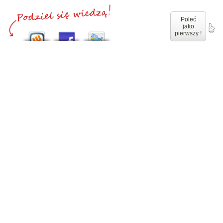
Poleć
jako
pierwszy !