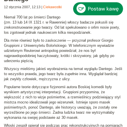
12 stycznia 2007, 12:13
|
Ciekawostki
Niemal 700 lat po śmierci
Dantego
(zm. 13 lub 14 IX 1321 r. w Rawennie) włoscy badacze pokusili się
zrekonstruowanie jego twarzy
. Od lat spekulowano o orlim nosie poety,
los zgotował jednak naukowcom kilka niespodzianek.
Dla mnie również było to zaskoczenie
— przyznał profesor
Giorgio
Gruppioni
z Uniwersytetu Bolońskiego. W telefonicznym wywiadzie
udzielonym Reuterowi antropolog powiedział, że
nos
był
najprawdopodobniej
haczykowaty, krótki i skrzywiony
, jak gdyby po
uderzeniu pięścią.
Wszyscy mieliśmy jakieś wyobrażenia na temat wyglądu Dantego. Jeśli
to wszystko prawda, jego twarz była zupełnie inna. Wyglądał bardziej
jak zwykły człowiek, mężczyzna z ulicy
.
Popularne teorie dotyczące fizjonomii autora
Boskiej komedii
były
wynikiem artystycznej interpretacji
. Gruppioni przypomina, że
większość z nich to wizje pośmiertne, a rzemieślnicy podziwiający styl
mistrza mocno idealizowali jego wizerunek. Istnieje sporo masek
pośmiertnych, ponoć Dantego, ale historycy uważają, że zostały one
wyrzeźbione po jego śmierci.
Żadna ludzka twarz nie wytrzymałaby
wykonania na swojej podstawie aż 30 masek
.
Włoski zespół opierał się podczas prac rekonstrukcyjnych na pomiarach