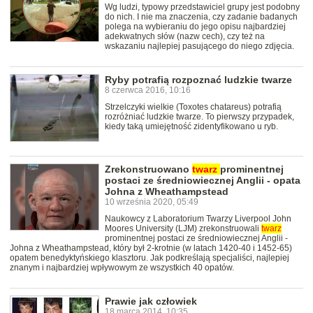
Wg ludzi, typowy przedstawiciel grupy jest podobny
do nich. I nie ma znaczenia, czy zadanie badanych
polega na wybieraniu do jego opisu najbardziej
adekwatnych słów (nazw cech), czy też na
wskazaniu najlepiej pasującego do niego zdjęcia.
Ryby potrafią rozpoznać ludzkie twarze
8 czerwca 2016, 10:16
Strzelczyki wielkie (Toxotes chatareus) potrafią
rozróżniać ludzkie twarze. To pierwszy przypadek,
kiedy taką umiejętność zidentyfikowano u ryb.
Zrekonstruowano
twarz
prominentnej
postaci ze średniowiecznej Anglii - opata
Johna z Wheathampstead
10 września 2020, 05:49
Naukowcy z Laboratorium Twarzy Liverpool John
Moores University (LJM) zrekonstruowali
twarz
prominentnej postaci ze średniowiecznej Anglii -
Johna z Wheathampstead, który był 2-krotnie (w latach 1420-40 i 1452-65)
opatem benedyktyńskiego klasztoru. Jak podkreślają specjaliści, najlepiej
znanym i najbardziej wpływowym ze wszystkich 40 opatów.
Prawie jak człowiek
18 marca 2014, 10:35