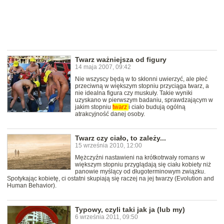
Twarz ważniejsza od figury
14 maja 2007, 09:42
Nie wszyscy będą w to skłonni uwierzyć, ale płeć
przeciwną w większym stopniu przyciąga twarz, a
nie idealna figura czy muskuły. Takie wyniki
uzyskano w pierwszym badaniu, sprawdzającym w
jakim stopniu
twarz
i ciało budują ogólną
atrakcyjność danej osoby.
Twarz czy ciało, to zależy...
15 września 2010, 12:00
Mężczyźni nastawieni na krótkotrwały romans w
większym stopniu przyglądają się ciału kobiety niż
panowie myślący od długoterminowym związku.
Spotykając kobietę, ci ostatni skupiają się raczej na jej twarzy (Evolution and
Human Behavior).
Typowy, czyli taki jak ja (lub my)
6 września 2011, 09:50