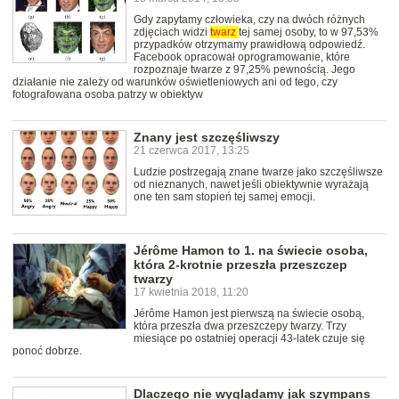
Gdy zapytamy człowieka, czy na dwóch różnych
zdjęciach widzi
twarz
tej samej osoby, to w 97,53%
przypadków otrzymamy prawidłową odpowiedź.
Facebook opracował oprogramowanie, które
rozpoznaje twarze z 97,25% pewnością. Jego
działanie nie zależy od warunków oświetleniowych ani od tego, czy
fotografowana osoba patrzy w obiektyw
Znany jest szczęśliwszy
21 czerwca 2017, 13:25
Ludzie postrzegają znane twarze jako szczęśliwsze
od nieznanych, nawet jeśli obiektywnie wyrażają
one ten sam stopień tej samej emocji.
Jérôme Hamon to 1. na świecie osoba,
która 2-krotnie przeszła przeszczep
twarzy
17 kwietnia 2018, 11:20
Jérôme Hamon jest pierwszą na świecie osobą,
która przeszła dwa przeszczepy twarzy. Trzy
miesiące po ostatniej operacji 43-latek czuje się
ponoć dobrze.
Dlaczego nie wyglądamy jak szympans