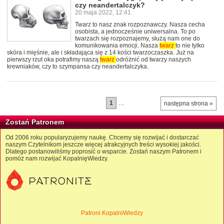
czy neandertalczyk?
20 maja 2022, 12:41
Twarz to nasz znak rozpoznawczy. Nasza cecha
osobista, a jednocześnie uniwersalna. To po
twarzach się rozpoznajemy, służą nam one do
komunikowania emocji. Nasza
twarz
to nie tylko
skóra i mięśnie, ale i składająca się z 14 kości twarzoczaszka. Już na
pierwszy rzut oka potrafimy naszą
twarz
odróżnić od twarzy naszych
krewniaków, czy to szympansa czy neandertalczyka.
1
…
następna strona »
Zostań Patronem
Od 2006 roku popularyzujemy naukę. Chcemy się rozwijać i dostarczać
naszym Czytelnikom jeszcze więcej atrakcyjnych treści wysokiej jakości.
Dlatego postanowiliśmy poprosić o wsparcie. Zostań naszym Patronem i
pomóż nam rozwijać KopalnięWiedzy.
Patroni KopalniWiedzy