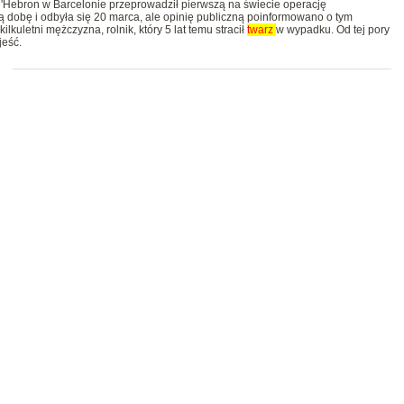
 d'Hebron w Barcelonie przeprowadził pierwszą na świecie operację
łą dobę i odbyła się 20 marca, ale opinię publiczną poinformowano o tym
lkuletni mężczyzna, rolnik, który 5 lat temu stracił
twarz
w wypadku. Od tej pory
jeść.