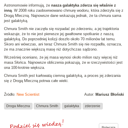
Astronomowie informują, że
nasza galaktyka zderza się właśnie z
inną
. W 2008 roku zaobserwowano chmurę wodoru, która zderzyła się z
Drogą Mleczną. Najnowsze dane wskazują jednak, że ta chmura sama
jest galaktyką.
Chmura Smith nie zaczęła się rozpadać po zderzeniu, a jej trajektoria
wskazuje, że to nie jest pierwsze jej gwałtowne spotkanie z naszą
galaktyką. Do poprzedniej kolizji doszło około 70 milionów lat temu.
Skoro ani wówczas, ani teraz Chmura Smith się nie rozpadła, oznacza,
że ma znacznie większą masę niż dotychczas sądzono.
Wcześniej oceniano, że jej masa wynosi około milion razy więcej niż
masa Słońca. Najnowsze obliczenia pokazują, że w rzeczywistości jest
ona 100-krotnie większa.
Chmura Smith jest karłowatą ciemną galaktyką, a proces jej zderzania
się z Drogą Mleczną potrwa całe wieki.
Źródło:
New Scientist
Autor:
Mariusz Błoński
Droga Mleczna
Chmura Smith
galaktyka
zderzenie
Polecają