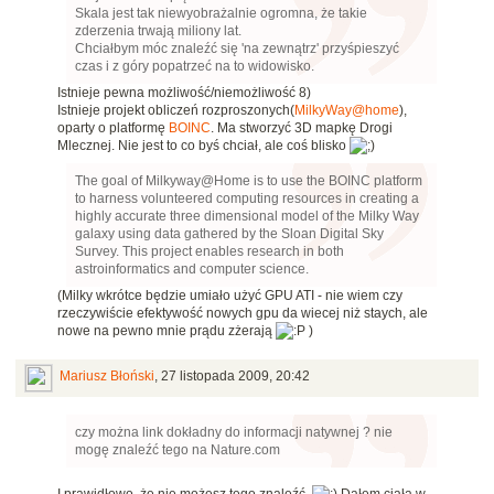
Skala jest tak niewyobrażalnie ogromna, że takie
zderzenia trwają miliony lat.
Chciałbym móc znaleźć się 'na zewnątrz' przyśpieszyć
czas i z góry popatrzeć na to widowisko.
Istnieje pewna możliwość/niemożliwość 8)
Istnieje projekt obliczeń rozproszonych(
MilkyWay@home
),
oparty o platformę
BOINC
. Ma stworzyć 3D mapkę Drogi
Mlecznej. Nie jest to co byś chciał, ale coś blisko
The goal of Milkyway@Home is to use the BOINC platform
to harness volunteered computing resources in creating a
highly accurate three dimensional model of the Milky Way
galaxy using data gathered by the Sloan Digital Sky
Survey. This project enables research in both
astroinformatics and computer science.
(Milky wkrótce będzie umiało użyć GPU ATI - nie wiem czy
rzeczywiście efektywość nowych gpu da wiecej niż staych, ale
nowe na pewno mnie prądu zżerają
)
Mariusz Błoński
,
27 listopada 2009, 20:42
czy można link dokładny do informacji natywnej ? nie
mogę znaleźć tego na Nature.com
I prawidłowo, że nie możesz tego znaleźć.
Dałem ciała w