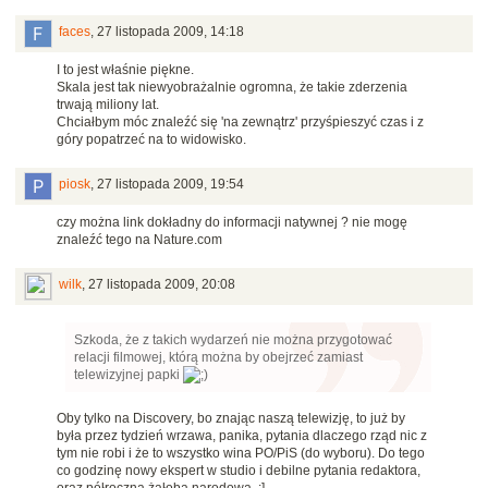
faces
,
27 listopada 2009, 14:18
I to jest właśnie piękne.
Skala jest tak niewyobrażalnie ogromna, że takie zderzenia
trwają miliony lat.
Chciałbym móc znaleźć się 'na zewnątrz' przyśpieszyć czas i z
góry popatrzeć na to widowisko.
piosk
,
27 listopada 2009, 19:54
czy można link dokładny do informacji natywnej ? nie mogę
znaleźć tego na Nature.com
wilk
,
27 listopada 2009, 20:08
Szkoda, że z takich wydarzeń nie można przygotować
relacji filmowej, którą można by obejrzeć zamiast
telewizyjnej papki
Oby tylko na Discovery, bo znając naszą telewizję, to już by
była przez tydzień wrzawa, panika, pytania dlaczego rząd nic z
tym nie robi i że to wszystko wina PO/PiS (do wyboru). Do tego
co godzinę nowy ekspert w studio i debilne pytania redaktora,
oraz półroczna żałoba narodowa. ;]