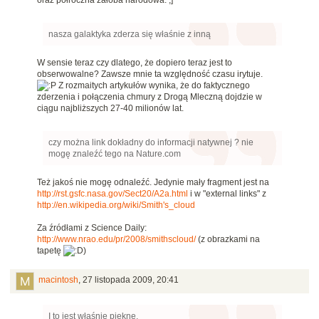
nasza galaktyka zderza się właśnie z inną
W sensie teraz czy dlatego, że dopiero teraz jest to
obserwowalne? Zawsze mnie ta względność czasu irytuje.
Z rozmaitych artykułów wynika, że do faktycznego
zderzenia i połączenia chmury z Drogą Mleczną dojdzie w
ciągu najbliższych 27-40 milionów lat.
czy można link dokładny do informacji natywnej ? nie
mogę znaleźć tego na Nature.com
Też jakoś nie mogę odnaleźć. Jedynie mały fragment jest na
http://rst.gsfc.nasa.gov/Sect20/A2a.html
i w "external links" z
http://en.wikipedia.org/wiki/Smith's_cloud
Za źródłami z Science Daily:
http://www.nrao.edu/pr/2008/smithscloud/
(z obrazkami na
tapetę
)
macintosh
,
27 listopada 2009, 20:41
I to jest właśnie piękne.