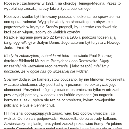
Roosevelt zachorował w 1921 r. na chorobę Heinego-Medina. Przez to
wycofał się zresztą na trzy lata z życia publicznego.
Roosevelt rzadko był filmowany podczas chodzenia, bo sprawiało mu
ono sporą trudność. Wyglądał wtedy na słabowitego, a obywatele
pogrążonych w kryzysie Stanów pragnęli, by u sterów znajdował się
ktoś pełen wigoru, zdolny do wielkich czynów.
Rzadkie nagranie powstało 22 kwietnia 1935 r. podczas toczenia jaj
(ang.
egg rolling
) w Białym Domu. Jego autorem był turysta z Nowego
Jorku - Fred Hill.
Kiedy to zobaczyłem, zabrakło mi tchu
- opowiada Paul Sparrow,
dyrektor Biblioteki-Muzeum Prezydenckiego Roosevelta.
Nigdy
wcześniej nie widziałem tego nagrania.
[Jako zespół]
mieliśmy
poczucie, że w ogóle nikt go wcześniej nie widział
.
Sparrow dodaje, że kamerzystów pouczano, by nie filmowali Roosevelta
w czasie chodzenia, aby pod żadnym pozorem nie pokazywać jego
ułomności. Prezydent mógł się bowiem przemieszać tylko w ortezach i
przy czyjejś pomocy, w dodatku na krótkie dystanse (na nagraniu
korzysta z laski, opiera się też na ochroniarzu, byłym nowojorskim
policjancie Gusie Gennerichu).
Hill nie znał obowiązujących zasad, więc bez oporów uwiecznił, co
widział. Ochroniarz podprowadził Roosevelta do balustrady balkonu.
Zawiesiwszy niej laskę, prezydent zaczął pozdrawiać tłumy. Po jakimś
czasie Gennerich znowu podał szefowi ramię i pomógł mu się wycofać.