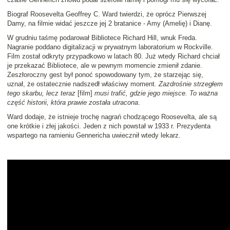
Biograf Roosevelta Geoffrey C. Ward twierdzi, że oprócz Pierwszej
Damy, na filmie widać jeszcze jej 2 bratanice - Amy (Amelię) i Dianę.
W grudniu taśmę podarował Bibliotece Richard Hill, wnuk Freda.
Nagranie poddano digitalizacji w prywatnym laboratorium w Rockville.
Film został odkryty przypadkowo w latach 80. Już wtedy Richard chciał
je przekazać Bibliotece, ale w pewnym momencie zmienił zdanie.
Zeszłoroczny gest był ponoć spowodowany tym, że starzejąc się,
uznał, że ostatecznie nadszedł właściwy moment.
Zazdrośnie strzegłem
tego skarbu, lecz teraz
[film]
musi trafić, gdzie jego miejsce. To ważna
część historii, która prawie została utracona
.
Ward dodaje, że istnieje trochę nagrań chodzącego Roosevelta, ale są
one krótkie i złej jakości. Jeden z nich powstał w 1933 r. Prezydenta
wspartego na ramieniu Gennericha uwiecznił wtedy lekarz.