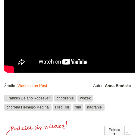
Źródło:
Washington Post
Autor:
Anna Błońska
Franklin Delano Roosevelt
chodzenie
wózek
choroba Heinego-Medina
Fred Hill
film
nagranie
Poleca