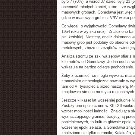
było 7 (70%), a wśród 37 dzieci były 23 
obecność młodych kobiet, które – ze wzgl
masowych grobach. Gomolawa jest więc mi
gdzie w masowym grobie z V/IV wieku prze
Co więcej, o wyjątkowości Gomolawy świa
1954 roku w wyniku erozji. Znaleziono tam
płci żeńskiej. Niestety, analiz dokonano
masowy grób jest podobny do obecnie odk
metalowych, zboża i szczątków zwierzęc
Analiza strontu ze szkliwa zębów ofiar z
kilometrów od Gomolawy. Jedna osoba się
wskazuje na bardzo odległe pochodzenie.
Żeby zrozumieć, co mogło wywołać masakr
stanowisko archeologiczne powstałe w wyn
tam od VI tysiąclecia przed naszą erą. Mi
znajdowało się ono na styku regionalnych 
Jeszcze kilkaset lat wcześniej południe N
Zostały one opuszczone w XIII-XII wieku p
wzrost mobilności ludności. Znajdująca s
wyznaczającego granice, tradycyjną przes
popielnicowych, to kultura głównie epoki 
wczesnej epoki żelaza, a Gomolawa znajd
znaleziono nie tylko ceramikę Kalakača, 