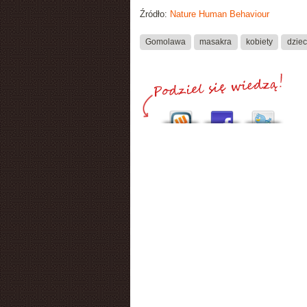
Źródło:
Nature Human Behaviour
Gomolawa
masakra
kobiety
dziec