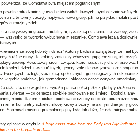
To potwierdza, że Gomolawa była miejscem pogranicznym.
ło powolne odradzanie się osadnictwa wokół dawnych, symbolicznie ważnych
śnie na te tereny zaczęły napływać nowe grupy, jak na przykład mobilni pas
epów euroazjatyckich.
i a napływowymi grupami mobilnymi, rywalizacja o ziemię i jej zasoby, zder
ni — wszystko to tworzyło wybuchową mieszankę. Gomolawa leżała dosłownie
lturowych.
rewnione ze sobą kobiety i dzieci? Autorzy badań stawiają tezę, że miał być
czących różne grupy. To kobiety zmieniały wówczas grupę rodzinną, ich przejś
ędzygrupowej. Powstawały sieci i związki, które napastnicy chcieli przerwać 
ie kobiet i dzieci z wielu różnych, genetycznie niepowiązanych ze sobą grup
ci tworzących rozległą sieć relacji społecznych, genealogicznych i ekonomic
ne w grobie podobnie, jak gromadzono i składano cenne wotywne przedmioty.
e ciała złożono w grobie z wyraźną starannością. Szczątki były ułożone w
owania zwierząt — co oznacza szybkie pochowanie po śmierci. Dookoła jamy
upamiętnienia. Razem z ciałami pochowano ozdoby osobiste, ceramiczne nac
ym niemal kompletny szkielet młodej krowy złożony na samym dnie jamy grob
. Spalonych nasion i przepalonej gliny było tak dużo, że całe miejsce nabra
ały opisane w artykule
A large mass grave from the Early Iron Age indicates
dren in the Carpathian Basin
.