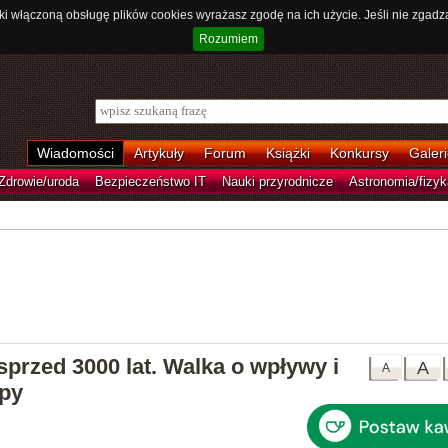
ki włączoną obsługę plików cookies wyrażasz zgodę na ich użycie. Jeśli nie zgadz
Rozumiem
Wiadomości
Artykuły
Forum
Książki
Konkursy
Galeri
Zdrowie/uroda
Bezpieczeństwo IT
Nauki przyrodnicze
Astronomia/fizyk
 sprzed 3000 lat. Walka o wpływy i
A
A
opy