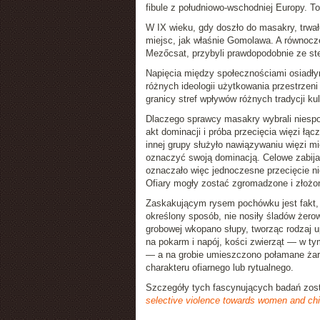
fibule z południowo-wschodniej Europy. 
W IX wieku, gdy doszło do masakry, trwa
miejsc, jak właśnie Gomolawa. A równocze
Mezőcsat, przybyli prawdopodobnie ze st
Napięcia między społecznościami osiadłym
różnych ideologii użytkowania przestrze
granicy stref wpływów różnych tradycji ku
Dlaczego sprawcy masakry wybrali niespok
akt dominacji i próba przecięcia więzi łą
innej grupy służyło nawiązywaniu więzi mi
oznaczyć swoją dominacją. Celowe zabijan
oznaczało więc jednoczesne przecięcie ni
Ofiary mogły zostać zgromadzone i złożo
Zaskakującym rysem pochówku jest fakt, ż
określony sposób, nie nosiły śladów żer
grobowej wkopano słupy, tworząc rodzaj 
na pokarm i napój, kości zwierząt — w t
— a na grobie umieszczono połamane żarna
charakteru ofiarnego lub rytualnego.
Szczegóły tych fascynujących badań zost
selective violence towards women and chil