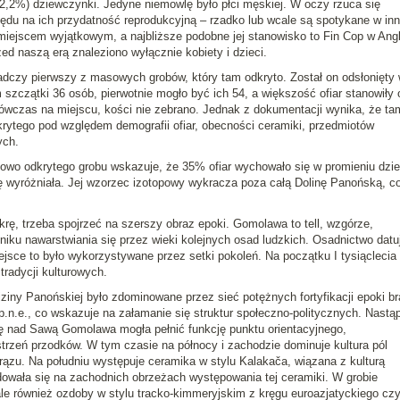
(62,2%) dziewczynki. Jedyne niemowlę było płci męskiej. W oczy rzuca się
ędu na ich przydatność reprodukcyjną – rzadko lub wcale są spotykane w in
ejscem wyjątkowym, a najbliższe podobne jej stanowisko to Fin Cop w Angli
d naszą erą znaleziono wyłącznie kobiety i dzieci.
dczy pierwszy z masowych grobów, który tam odkryto. Został on odsłonięty
 szczątki 36 osób, pierwotnie mogło być ich 54, a większość ofiar stanowiły
 wówczas na miejscu, kości nie zebrano. Jednak z dokumentacji wynika, że ta
rytego pod względem demografii ofiar, obecności ceramiki, przedmiotów
ych.
 nowo odkrytego grobu wskazuje, że 35% ofiar wychowało się w promieniu dzie
 wyróżniała. Jej wzorzec izotopowy wykracza poza całą Dolinę Panońską, c
ę, trzeba spojrzeć na szerszy obraz epoki. Gomolawa to tell, wzgórze,
iku nawarstwiania się przez wieki kolejnych osad ludzkich. Osadnictwo datuj
ejsce to było wykorzystywane przez setki pokoleń. Na początku I tysiąclecia 
tradycji kulturowych.
iziny Panońskiej było zdominowane przez sieć potężnych fortyfikacji epoki br
.n.e., co wskazuje na załamanie się struktur społeczno-politycznych. Nastąp
ię nad Sawą Gomolawa mogła pełnić funkcję punktu orientacyjnego,
trzeń przodków. W tym czasie na północy i zachodzie dominuje kultura pól
brązu. Na południu występuje ceramika w stylu Kalakača, wiązana z kulturą
owała się na zachodnich obrzeżach występowania tej ceramiki. W grobie
ale również ozdoby w stylu tracko-kimmeryjskim z kręgu euroazjatyckiego cz