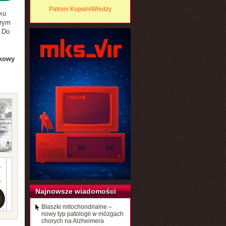
Patroni KopalniWiedzy
ku
órym
. Do
tkowy
Najnowsze wiadomości
Blaszki mitochondrialne –
nowy typ patologii w mózgach
chorych na Alzheimera