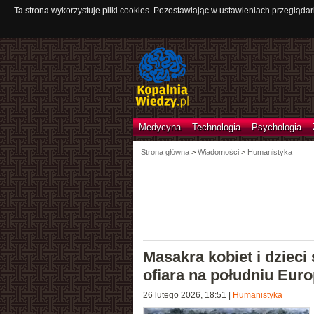
Ta strona wykorzystuje pliki cookies. Pozostawiając w ustawieniach przeglądar
Medycyna
Technologia
Psychologia
Strona główna
>
Wiadomości
>
Humanistyka
Masakra kobiet i dzieci
ofiara na południu Eur
26 lutego 2026, 18:51
|
Humanistyka