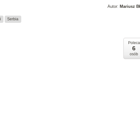
Autor:
Mariusz B
i
Serbia
Poleca
6
osób