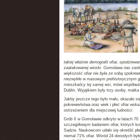
takiej właśnie demografii ofiar, spodziew
zaatakowanej wioski. Gomolawa nas zask
większość ofiar nie była ze sobą spokrewn
niezwykłe w masowym prehistorycznym grob
mieszkańcy tej samej wsi
, mówi współauto
Dublin. Wyjątkiem były trzy osoby, matka i
Jakby jeszcze tego było mało, okazało się
pokrewieństwa oraz wiek i płeć ofiar ws
ostrzeżeniem dla miejscowej ludności.
Grób II w Gomolawie odkryto w latach 70. 
szczegółowym badaniem ofiar, których 
Sadzie. Naukowcom udało się określić płeć
niemal 71% ofiar. Wśród 24 dorosłych był