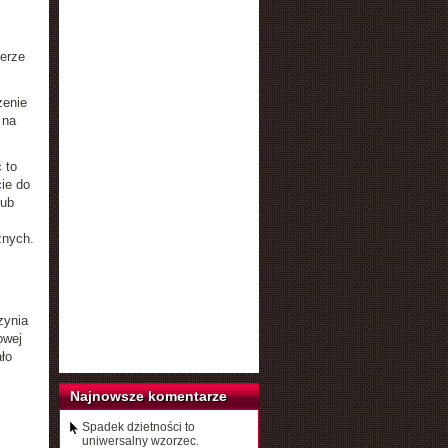
terze
zenie
 na
 to
cie do
lub
znych.
zynia
owej
ło
Najnowsze komentarze
Spadek dzietności to
uniwersalny wzorzec.