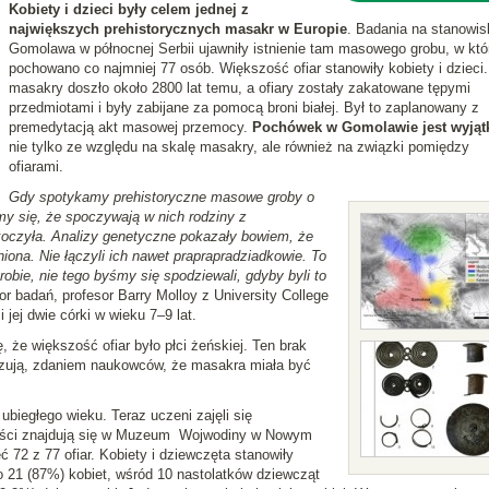
Kobiety i dzieci były celem jednej z
największych prehistorycznych masakr w Europie
. Badania na stanowis
Gomolawa w północnej Serbii ujawniły istnienie tam masowego grobu, w kt
pochowano co najmniej 77 osób. Większość ofiar stanowiły kobiety i dzieci
masakry doszło około 2800 lat temu, a ofiary zostały zakatowane tępymi
przedmiotami i były zabijane za pomocą broni białej. Był to zaplanowany z
premedytacją akt masowej przemocy.
Pochówek w Gomolawie jest wyją
nie tylko ze względu na skalę masakry, ale również na związki pomiędzy
ofiarami.
Gdy spotykamy prehistoryczne masowe groby o
amy się, że spoczywają w nich rodziny z
oczyła. Analizy genetyczne pokazały bowiem, że
iona. Nie łączyli ich nawet praprapradziadkowie. To
ie, nie tego byśmy się spodziewali, gdyby byli to
r badań, profesor Barry Molloy z University College
 jej dwie córki w wieku 7–9 lat.
, że większość ofiar było płci żeńskiej. Ten brak
kazują, zdaniem naukowców, że masakra miała być
ubiegłego wieku. Teraz uczeni zajęli się
kości znajdują się w Muzeum Wojwodiny w Nowym
 72 z 77 ofiar. Kobiety i dziewczęta stanowiły
o 21 (87%) kobiet, wśród 10 nastolatków dziewcząt