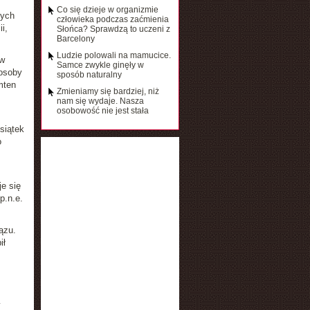
Co się dzieje w organizmie
nych
człowieka podczas zaćmienia
i,
Słońca? Sprawdzą to uczeni z
Barcelony
Ludzie polowali na mamucice.
 w
Samce zwykle ginęły w
 osoby
sposób naturalny
mten
Zmieniamy się bardziej, niż
nam się wydaje. Nasza
osobowość nie jest stała
siątek
o
e się
p.n.e.
ązu.
ił
y