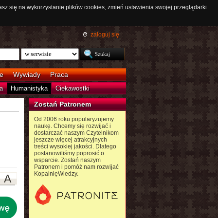
asz się na wykorzystanie plików cookies, zmień ustawienia swojej przeglądarki.
zaloguj się
e
Wywiady
Praca
a
Humanistyka
Ciekawostki
Zostań Patronem
Od 2006 roku popularyzujemy
naukę. Chcemy się rozwijać i
dostarczać naszym Czytelnikom
jeszcze więcej atrakcyjnych
treści wysokiej jakości. Dlatego
postanowiliśmy poprosić o
wsparcie. Zostań naszym
Patronem i pomóż nam rozwijać
KopalnięWiedzy.
A