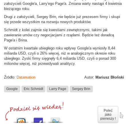
założycieli Google'a, Larry'ego Page'a. Zmiana warty nastąpi 4 kwietnia
bieżącego roku.
Drugi z założycieli, Sergey Brin, nie będzie już prezesem firmy i skupi
się przede wszystkim na rozwoju nowych produktów.
Schmidt z kolei zajmie się kwestiami zewnętrznymi, takimi jak
zawieranie umów czy negocjacjami z rządami. Będzie też doradcą
Page'a i Brina.
W ostatnim kwartale ubiegłego roku wpływy Google'a wyniosły 8,44
miliarda USD, czyli o 26% więcej, niż w analogicznym okresie roku
ubiegłego. Zyski firmy sięgnęły 6,4 miliarda USD, czyli o ponad 300
milionów więcej, niż przewidywali analitycy.
Źródło:
Datamation
Autor:
Mariusz Błoński
Google
Eric Schmidt
Larry Page
Sergey Brin
Poleć
jako
pierwszy !