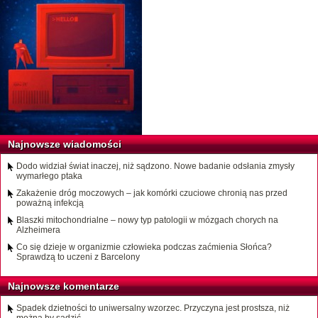
Najnowsze wiadomości
Dodo widział świat inaczej, niż sądzono. Nowe badanie odsłania zmysły
wymarłego ptaka
Zakażenie dróg moczowych – jak komórki czuciowe chronią nas przed
poważną infekcją
Blaszki mitochondrialne – nowy typ patologii w mózgach chorych na
Alzheimera
Co się dzieje w organizmie człowieka podczas zaćmienia Słońca?
Sprawdzą to uczeni z Barcelony
Najnowsze komentarze
Spadek dzietności to uniwersalny wzorzec. Przyczyna jest prostsza, niż
można by sądzić