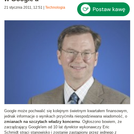
21 stycznia 2011, 12:51
|
Technologia
Google może pochwalić się kolejnym świetnym kwartałem finansowym,
jednak informacje o wynikach przyćmiła niespodziewana wiadomość, o
zmianach na szczytach władzy koncernu
. Ogłoszono bowiem, że
zarządzający Google'em od 10 lat dyrektor wykonawczy Eric
Schmidt straci stanowisko i zostanie zastąpiony przez jednego z