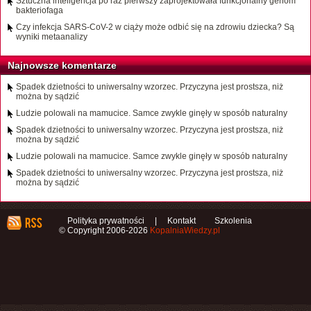
Sztuczna inteligencja po raz pierwszy zaprojektowała funkcjonalny genom
bakteriofaga
Czy infekcja SARS-CoV-2 w ciąży może odbić się na zdrowiu dziecka? Są
wyniki metaanalizy
Najnowsze komentarze
Spadek dzietności to uniwersalny wzorzec. Przyczyna jest prostsza, niż
można by sądzić
Ludzie polowali na mamucice. Samce zwykle ginęły w sposób naturalny
Spadek dzietności to uniwersalny wzorzec. Przyczyna jest prostsza, niż
można by sądzić
Ludzie polowali na mamucice. Samce zwykle ginęły w sposób naturalny
Spadek dzietności to uniwersalny wzorzec. Przyczyna jest prostsza, niż
można by sądzić
Polityka prywatności
|
Kontakt
Szkolenia
© Copyright 2006-2026
KopalniaWiedzy.pl