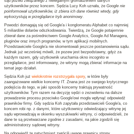
sąd pozwu związanego z nielegalnym gromadzeniem danych
użytkowników przez koncern. Sędzia Lucy Koh uznała, że
Google nie
poinformował użytkowników, iż zbiera ich dane również wtedy, gdy
wykorzystują w przeglądarce tryb anonimowy
.
Powodzi domagają się od Google'a i konglomeratu Alphabet co najmniej
5 miliardów dolarów odszkodowania. Twierdzą, że Google potajemnie
zbierał dane za pośrednictwem Google Analytics, Google Ad Managera,
pluginów oraz innych programów, w tym aplikacji mobilnych.
Przedstawiciele Google'a nie skomentowali jeszcze postanowienia sądu.
Jednak już wcześniej mówili, że pozew jest bezpodstawny, gdyż za
każdym razem, gdy użytkownik uruchamia okno incognito w
przeglądarce, jest informowany, że witryny mogą zbierać informacje na
temat jego działań.
Sędzia Koh już
wielokrotnie rozstrzygała spory
, w które były
zaangażowane wielkie koncerny IT. Znana jest ze swojego krytycznego
podejścia do tego, w jaki sposób koncerny traktują prywatność
użytkowników. Tym razem na decyzję sędzi o zezwoleniu na dalsze
prowadzenie procesu przeciwko Google'owi mogła wpłynąć odpowiedź
prawników firmy. Gdy sędzia Koh zapytała przedstawicieli Google'a, co
koncern robi np. z danymi, które użytkownicy odwiedzający witrynę jej
sądu wprowadzają w okienku wyszukiwarki witryny, ci odpowiedzieli, że
dane te są przetwarzane zgodnie z zasadami, na jakie zgodzili się
administratorzy sądowej witryny.
Na odpowiedź tę natychmiast zwrócili uwagę prawnicy strony