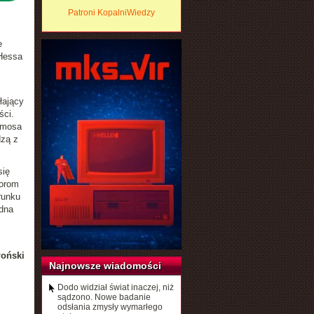
Patroni KopalniWiedzy
e
 Hessa
z
łający
ści.
imosa
dzą z
się
torom
runku
edna
łoński
Najnowsze wiadomości
Dodo widział świat inaczej, niż
sądzono. Nowe badanie
odsłania zmysły wymarłego