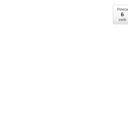
Poleca
6
osób