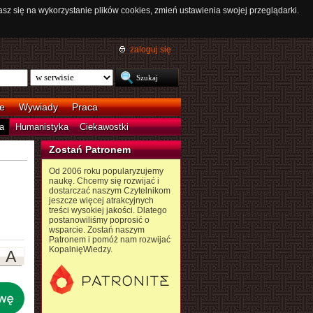
asz się na wykorzystanie plików cookies, zmień ustawienia swojej przeglądarki.
zaloguj się
e
Wywiady
Praca
a
Humanistyka
Ciekawostki
Zostań Patronem
Od 2006 roku popularyzujemy
naukę. Chcemy się rozwijać i
dostarczać naszym Czytelnikom
jeszcze więcej atrakcyjnych
treści wysokiej jakości. Dlatego
postanowiliśmy poprosić o
wsparcie. Zostań naszym
Patronem i pomóż nam rozwijać
KopalnięWiedzy.
A