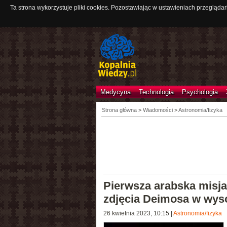
Ta strona wykorzystuje pliki cookies. Pozostawiając w ustawieniach przeglądar
Medycyna
Technologia
Psychologia
Strona główna
>
Wiadomości
>
Astronomia/fizyka
Pierwsza arabska misja
zdjęcia Deimosa w wyso
26 kwietnia 2023, 10:15
|
Astronomia/fizyka