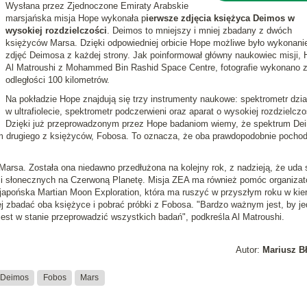
Wysłana przez Zjednoczone Emiraty Arabskie
marsjańska misja Hope wykonała p
ierwsze zdjęcia księżyca Deimos w
wysokiej rozdzielczości
. Deimos to mniejszy i mniej zbadany z dwóch
księżyców Marsa. Dzięki odpowiedniej orbicie Hope możliwe było wykonani
zdjęć Deimosa z każdej strony. Jak poinformował główny naukowiec misji,
Al Matroushi z Mohammed Bin Rashid Space Centre, fotografie wykonano 
odległości 100 kilometrów.
Na pokładzie Hope znajdują się trzy instrumenty naukowe: spektrometr dzia
w ultrafiolecie, spektrometr podczerwieni oraz aparat o wysokiej rozdzielczo
Dzięki już przeprowadzonym przez Hope badaniom wiemy, że spektrum De
rum drugiego z księżyców, Fobosa. To oznacza, że oba prawdopodobnie pocho
Marsa. Została ona niedawno przedłużona na kolejny rok, z nadzieją, że uda 
li słonecznych na Czerwoną Planetę. Misja ZEA ma również pomóc organiza
 japońska Martian Moon Exploration, która ma ruszyć w przyszłym roku w kie
j zbadać oba księżyce i pobrać próbki z Fobosa. "Bardzo ważnym jest, by j
 jest w stanie przeprowadzić wszystkich badań", podkreśla Al Matroushi.
Autor:
Mariusz B
Deimos
Fobos
Mars