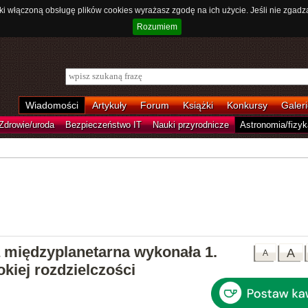
ki włączoną obsługę plików cookies wyrażasz zgodę na ich użycie. Jeśli nie zgadz
Rozumiem
Wiadomości
Artykuły
Forum
Książki
Konkursy
Galeri
Zdrowie/uroda
Bezpieczeństwo IT
Nauki przyrodnicze
Astronomia/fizyk
 międzyplanetarna wykonała 1.
A
A
kiej rozdzielczości