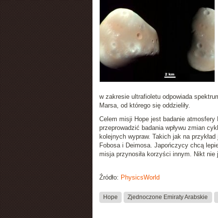
w zakresie ultrafioletu odpowiada spekt
Marsa, od którego się oddzieliły.
Celem misji Hope jest badanie atmosfery 
przeprowadzić badania wpływu zmian cyk
kolejnych wypraw. Takich jak na przykład
Fobosa i Deimosa. Japończycy chcą lepie
misja przynosiła korzyści innym. Nikt nie
Źródło:
PhysicsWorld
Hope
Zjednoczone Emiraty Arabskie