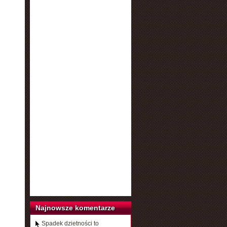
Najnowsze komentarze
Spadek dzietności to