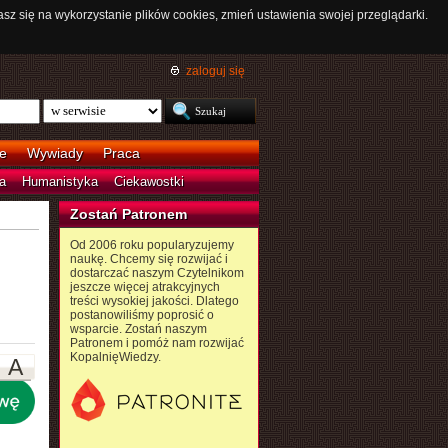
asz się na wykorzystanie plików cookies, zmień ustawienia swojej przeglądarki.
zaloguj się
e
Wywiady
Praca
a
Humanistyka
Ciekawostki
Zostań Patronem
Od 2006 roku popularyzujemy
naukę. Chcemy się rozwijać i
dostarczać naszym Czytelnikom
jeszcze więcej atrakcyjnych
treści wysokiej jakości. Dlatego
postanowiliśmy poprosić o
wsparcie. Zostań naszym
Patronem i pomóż nam rozwijać
KopalnięWiedzy.
A