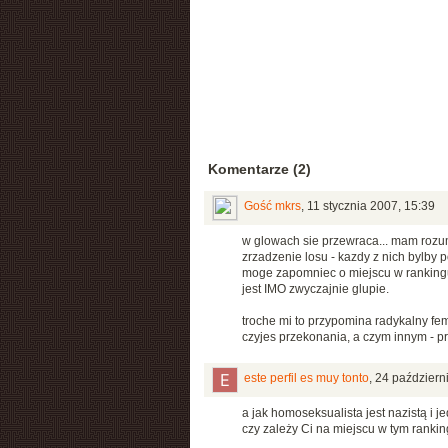
Komentarze (2)
Gość mkrs
,
11 stycznia 2007, 15:39
w glowach sie przewraca... mam rozumie
zrzadzenie losu - kazdy z nich bylby 
moge zapomniec o miejscu w rankingu
jest IMO zwyczajnie glupie.
troche mi to przypomina radykalny fe
czyjes przekonania, a czym innym - p
este perfil es muy tonto
,
24 październ
a jak homoseksualista jest nazistą i
czy zależy Ci na miejscu w tym ranki