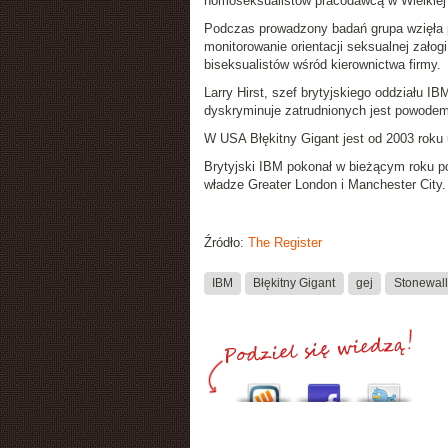
homoseksualistów pracodawcą w Wielkiej 
Podczas prowadzony badań grupa wzięła p
monitorowanie orientacji seksualnej załog
biseksualistów wśród kierownictwa firmy.
Larry Hirst, szef brytyjskiego oddziału IB
dyskryminuje zatrudnionych jest powode
W USA Błękitny Gigant jest od 2003 roku
Brytyjski IBM pokonał w bieżącym roku po
władze Greater London i Manchester City.
Źródło:
The Register
IBM
Błękitny Gigant
gej
Stonewall