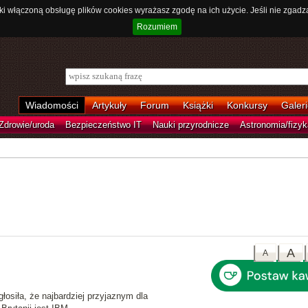
ki włączoną obsługę plików cookies wyrażasz zgodę na ich użycie. Jeśli nie zgadz
Rozumiem
Wiadomości
Artykuły
Forum
Książki
Konkursy
Galeri
Zdrowie/uroda
Bezpieczeństwo IT
Nauki przyrodnicze
Astronomia/fizyk
A
A
osiła, że najbardziej przyjaznym dla