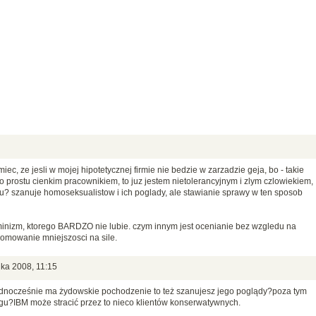
c, ze jesli w mojej hipotetycznej firmie nie bedzie w zarzadzie geja, bo - takie
po prostu cienkim pracownikiem, to juz jestem nietolerancyjnym i zlym czlowiekiem,
? szanuje homoseksualistow i ich poglady, ale stawianie sprawy w ten sposob
minizm, ktorego BARDZO nie lubie. czym innym jest ocenianie bez wzgledu na
romowanie mniejszosci na sile.
ika 2008, 11:15
 jednocześnie ma żydowskie pochodzenie to też szanujesz jego poglądy?poza tym
ngu?IBM może stracić przez to nieco klientów konserwatywnych.