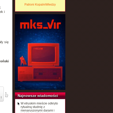
Patroni KopalniWiedzy
,
ek i
ły się
łoński
Najnowsze wiadomości
 !
W etruskim mieście odkryto
rytualną studnię z
nienaruszonymi darami i