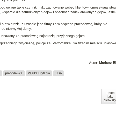
Brytanii jest
IBM
.
od uwagę takie czynniki, jak: zachowanie wobec klientów-homoseksualistów
i, wsparcie dla zatrudnionych gejów i obecność zadeklarowanych gejów, lesbij
M-a stwierdził, iż uznanie jego firmy za wiodącego pracodawcę, który nie
m do
niezwykłej dumy
.
 uznawany za pracodawcę najbardziej przyjaznego gejom.
przedniego zwycięzcę, policję ze Staffordshire. Na trzecim miejscu uplasowa
Autor:
Mariusz B
pracodawca
Wielka Brytania
USA
Poleć
jako
pierwszy