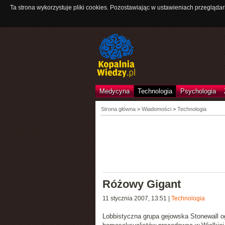
Ta strona wykorzystuje pliki cookies. Pozostawiając w ustawieniach przeglądar
Medycyna
Technologia
Psychologia
Strona główna
>
Wiadomości
>
Technologia
Różowy Gigant
11 stycznia 2007, 13:51
|
Technologia
Lobbistyczna grupa gejowska Stonewall ogł