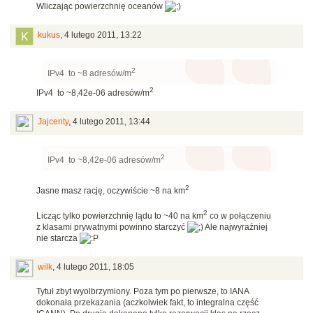
Wliczając powierzchnię oceanów
kukus
,
4 lutego 2011, 13:22
2
IPv4 to ~8 adresów/m
2
IPv4 to ~8,42e-06 adresów/m
Jajcenty
,
4 lutego 2011, 13:44
2
IPv4 to ~8,42e-06 adresów/m
2
Jasne masz rację, oczywiście ~8 na km
2
Licząc tylko powierzchnię lądu to ~40 na km
co w połączeniu
z klasami prywatnymi powinno starczyć
Ale najwyraźniej
nie starcza
wilk
,
4 lutego 2011, 18:05
Tytuł zbyt wyolbrzymiony. Poza tym po pierwsze, to IANA
dokonała przekazania (aczkolwiek fakt, to integralna część