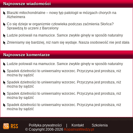
Najnowsze wiadomości
Blaszki mitochondrialne – nowy typ patologii w mózgach chorych na
Alzheimera
Co się dzieje w organizmie człowieka podczas zaćmienia Słońca?
Sprawdzą to uczeni z Barcelony
Ludzie polowali na mamucice. Samce zwykle ginęły w sposób naturalny
Zmieniamy się bardziej, niż nam się wydaje. Nasza osobowość nie jest stała
Najnowsze komentarze
Ludzie polowali na mamucice. Samce zwykle ginęły w sposób naturalny
Spadek dzietności to uniwersalny wzorzec. Przyczyna jest prostsza, niż
można by sądzić
Spadek dzietności to uniwersalny wzorzec. Przyczyna jest prostsza, niż
można by sądzić
Spadek dzietności to uniwersalny wzorzec. Przyczyna jest prostsza, niż
można by sądzić
Spadek dzietności to uniwersalny wzorzec. Przyczyna jest prostsza, niż
można by sądzić
Polityka prywatności
|
Kontakt
Szkolenia
© Copyright 2006-2026
KopalniaWiedzy.pl