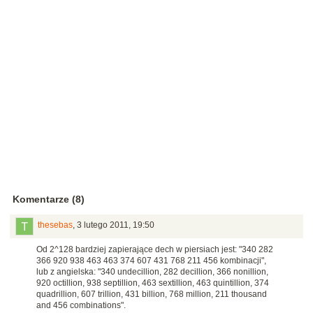
Komentarze (8)
thesebas
,
3 lutego 2011, 19:50
Od 2^128 bardziej zapierające dech w piersiach jest: "340 282
366 920 938 463 463 374 607 431 768 211 456 kombinacji",
lub z angielska: "340 undecillion, 282 decillion, 366 nonillion,
920 octillion, 938 septillion, 463 sextillion, 463 quintillion, 374
quadrillion, 607 trillion, 431 billion, 768 million, 211 thousand
and 456 combinations".