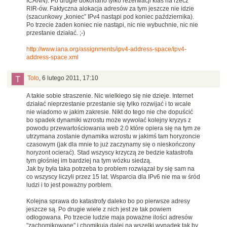
ICANN). Po drugie dokonano tylko rezerwacji klas na rzecz
RIR-ów. Faktyczna alokacja adresów za tym jeszcze nie idzie
(szacunkowy „koniec” IPv4 nastąpi pod koniec października).
Po trzecie żaden koniec nie nastąpi, nic nie wybuchnie, nic nie
przestanie działać. ;-)
http://www.iana.org/assignments/ipv4-address-space/ipv4-
address-space.xml
Tolo
,
6 lutego 2011, 17:10
A takie sobie straszenie. Nic wielkiego się nie dzieje. Internet
działać nieprzestanie przestanie się tylko rozwijać i to wcale
nie wiadomo w jakim zakresie. Nikt do tego nie che dopuścić
bo spadek dynamiki wzrostu może wywołać kolejny kryzys z
powodu przewartościowania web 2.0 które opiera się na tym ze
utrzymana zostanie dynamika wzrostu w jakimś tam horyzoncie
czasowym (jak dla mnie to już zaczynamy się o nieskończony
horyzont ocierać). Stad wszyscy krzyczą ze bedzie katastrofa
tym głośniej im bardziej na tym wózku siedzą.
Jak by była taka potrzeba to problem rozwiązał by się sam na
co wszyscy liczyli przez 15 lat. Wsparcia dla IPv6 nie ma w śród
ludzi i to jest poważny porblem.
Kolejna sprawa do katastrofy daleko bo po pierwsze adresy
jeszcze są. Po drugie wiele z nich jest ze tak powiem
odłogowana. Po trzecie ludzie maja poważne ilości adresów
"zachomikowane" i chomikują dalej na wszelki wypadek tak by