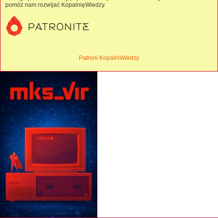
pomóż nam rozwijać KopalnięWiedzy.
Patroni KopalniWiedzy