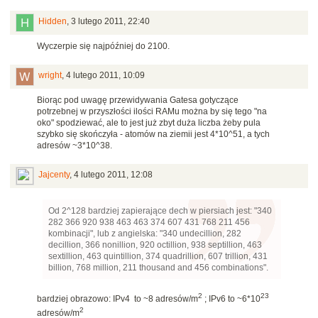
Hidden
,
3 lutego 2011, 22:40
Wyczerpie się najpóźniej do 2100.
wright
,
4 lutego 2011, 10:09
Biorąc pod uwagę przewidywania Gatesa gotyczące
potrzebnej w przyszłości ilości RAMu można by się tego "na
oko" spodziewać, ale to jest już zbyt duża liczba żeby pula
szybko się skończyła - atomów na ziemii jest 4*10^51, a tych
adresów ~3*10^38.
Jajcenty
,
4 lutego 2011, 12:08
Od 2^128 bardziej zapierające dech w piersiach jest: "340
282 366 920 938 463 463 374 607 431 768 211 456
kombinacji", lub z angielska: "340 undecillion, 282
decillion, 366 nonillion, 920 octillion, 938 septillion, 463
sextillion, 463 quintillion, 374 quadrillion, 607 trillion, 431
billion, 768 million, 211 thousand and 456 combinations".
2
23
bardziej obrazowo: IPv4 to ~8 adresów/m
; IPv6 to ~6*10
2
adresów/m