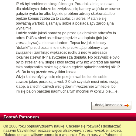
IP v6 był problemem kogoś innego. Paradoksalniej to nawet
dla niektórych dobrze bo zwiększą się bariery wejścia w pewne
gałęzie rynku bo albo będzie problem adresy skołować albo
będzie komuś trzeba za to zapłacić i adres IP stanie się
poważną wartością samą w sobie a posiadający zarobią na
wynajmie.
Ludzie sobie jakoś poradzą po prostu jak braknie adresów to
adres PUB w sieci osiedlowej będzie za dopłata (jak już
zresztą bywa) a nie standardem. Tepsa też jak zobaczy
"dolarki" przed oczami to może przełknąć problemy z tym
związane i zamknąć większość ruchu z neo w adresacji
lokalnej z zewn IP na życzenie i za dopłata. No oczywiście było
by to strzelanie w stopę i krok raczej w tył niż w przód ale nawet
taka partyzantka może się gdzieniegdzie opłacić bardziej niż IP
v6. Bo to są przede wszystkim koszta.
Wizja katastrofy bym się nie przejmował bo ludzie sobie
zawsze jakoś poradzą. a web 2.0 tak czy siak musi mieć swoją
klapę, a z technicznych względów im wcześniej tym lepiej bo
im się balon bardziej nadmucha tym mocniej w końcu pie.....e.
dodaj komentarz
Zostań Patronem
Od 2006 roku popularyzujemy naukę. Chcemy się rozwijać i dostarczać
naszym Czytelnikom jeszcze więcej atrakcyjnych treści wysokiej jakości.
Dlatego postanowiliśmy poprosić o wsparcie. Zostań naszym Patronem i