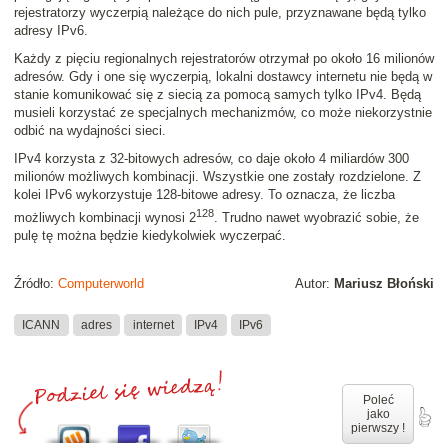
rejestratorzy wyczerpią należące do nich pule, przyznawane będą tylko
adresy IPv6.
Każdy z pięciu regionalnych rejestratorów otrzymał po około 16 milionów
adresów. Gdy i one się wyczerpią, lokalni dostawcy internetu nie będą w
stanie komunikować się z siecią za pomocą samych tylko IPv4. Będą
musieli korzystać ze specjalnych mechanizmów, co może niekorzystnie
odbić na wydajności sieci.
IPv4 korzysta z 32-bitowych adresów, co daje około 4 miliardów 300
milionów możliwych kombinacji. Wszystkie one zostały rozdzielone. Z
kolei IPv6 wykorzystuje 128-bitowe adresy. To oznacza, że liczba
128
możliwych kombinacji wynosi 2
. Trudno nawet wyobrazić sobie, że
pulę tę można będzie kiedykolwiek wyczerpać.
Źródło:
Computerworld
Autor:
Mariusz Błoński
ICANN
adres
internet
IPv4
IPv6
Poleć
jako
pierwszy !