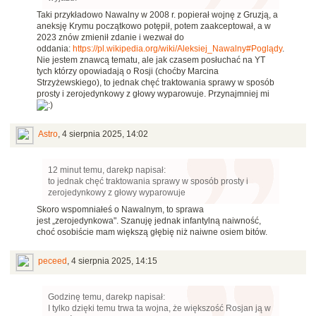
Taki przykładowo Nawalny w 2008 r. popierał wojnę z Gruzją, a
aneksję Krymu początkowo potępił, potem zaakceptował, a w
2023 znów zmienił zdanie i wezwał do
oddania:
https://pl.wikipedia.org/wiki/Aleksiej_Nawalny#Poglądy
.
Nie jestem znawcą tematu, ale jak czasem posłuchać na YT
tych którzy opowiadają o Rosji (choćby Marcina
Strzyżewskiego), to jednak chęć traktowania sprawy w sposób
prosty i zerojedynkowy z głowy wyparowuje. Przynajmniej mi
Astro
,
4 sierpnia 2025, 14:02
12 minut temu, darekp napisał:
to jednak chęć traktowania sprawy w sposób prosty i
zerojedynkowy z głowy wyparowuje
Skoro wspomniałeś o Nawalnym, to sprawa
jest „zerojedynkowa". Szanuję jednak infantylną naiwność,
choć osobiście mam większą głębię niż naiwne osiem bitów.
peceed
,
4 sierpnia 2025, 14:15
Godzinę temu, darekp napisał:
I tylko dzięki temu trwa ta wojna, że większość Rosjan ją w