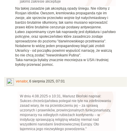
jakimś zakresie akceptuje
Na takiej zasadzie jak akceptują opady śniegu. Nie róbmy z
Rosjan idiotów. Owszem, kremlowska propaganda ryje im
zwoje, ale sprzeciw przeciwko wojnie był natychmiastowy i
bardzo brutalnie stłumiony, tak samo musiano wprowadzić
prawo które brutalnie cenzuruje postawy antywojenne.
Łatwo zapominamy czym tak naprawdę jest dyktatura i państwo
policyjne, oraz społeczeństwo które zasadniczo zostaje
sprowadzone do poziomu "darwinowskiego przetrwania".
Notabene to widzę jeden propagandowy błąd jaki zrobili
Ukraińcy - od początku powinni wypuścić narrację, że walczą
bo nie chcą zostać "niewolnikami Putina".
Taka narracja byłaby znacznie mocniejsza w USA i trudniej
byłoby przerwać pomoc.
venator
,
6 sierpnia 2025, 07:01
W dniu 4.08.2025 o 10:31, Mariusz Błoński napisał:
Sukces chrześcijaństwa polegał nie tyle na zdefiniowaniu
zasad wiary, ile na przeistoczeniu jej – za sprawą
uczonych i prawników, prowincjonalnych funkcjonariuszy,
misjonarzy na odległych rubieżach kontynentu – w
instytucję sprawującą religijną władzę niemal nad
wszystkimi narodami średniowiecznej Europy. Oto
tajemnica jego niezwykłego powodzenia."