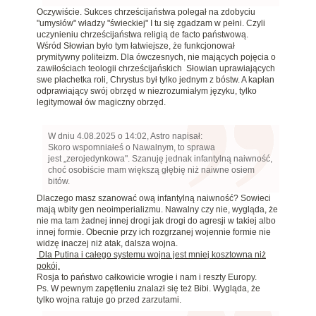
Oczywiście. Sukces chrześcijaństwa polegał na zdobyciu
"umysłów" władzy "świeckiej" I tu się zgadzam w pełni. Czyli
uczynieniu chrześcijaństwa religią de facto państwową.
Wśród Słowian było tym łatwiejsze, że funkcjonował
prymitywny politeizm. Dla ówczesnych, nie mających pojęcia o
zawiłościach teologii chrześcijańskich Słowian uprawiających
swe płachetka roli, Chrystus był tylko jednym z bóstw. A kapłan
odprawiający swój obrzęd w niezrozumiałym języku, tylko
legitymował ów magiczny obrzęd.
W dniu 4.08.2025 o 14:02, Astro napisał:
Skoro wspomniałeś o Nawalnym, to sprawa
jest „zerojedynkowa". Szanuję jednak infantylną naiwność,
choć osobiście mam większą głębię niż naiwne osiem
bitów.
Dlaczego masz szanować ową infantylną naiwność? Sowieci
mają wbity gen neoimperializmu. Nawalny czy nie, wygląda, że
nie ma tam żadnej innej drogi jak drogi do agresji w takiej albo
innej formie. Obecnie przy ich rozgrzanej wojennie formie nie
widzę inaczej niż atak, dalsza wojna.
Dla Putina i całego systemu wojna jest mniej kosztowna niż
pokój.
Rosja to państwo całkowicie wrogie i nam i reszty Europy.
Ps. W pewnym zapętleniu znalazł się też Bibi. Wygląda, że
tylko wojna ratuje go przed zarzutami.