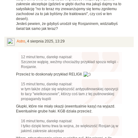
zakresie akceptuje (gdzieś w głębi ducha ma jakąś dajmy na to
satysfakcję "no to teraz my zrewanżujemy się temu zgniłemu
zachodowi za to jak byliśmy źle traktowani", czy coś w ten
deseń).
Jesteś pewien, że gdybyś urodził się Rosjaninem, widziałbyś
świat tak samo jak teraz?
Astro
,
4 sierpnia 2025, 13:29
12 minut temu, darekp napisał:
Szczerze wątpię, weźmy chociażby przykład spoza religii -
Rosjanie.
Przecież to doskonały przykład RELIGII.
15 minut temu, darekp napisał:
w tym także zdaje się większość antyputinowskiej opozycji
to tacy "wielkorusowie", którzy coś tam z tej putinowskiej
propagandy kupili
Głupki, które nie miały okazji (ewentualnie kasy) na wyjazd.
Ewentualnie grube haki. KGB działa przecież.
16 minut temu, darekp napisał:
I tylko dzięki temu trwa ta wojna, że większość Rosjan ją w
jakimś zakresie akceptuje