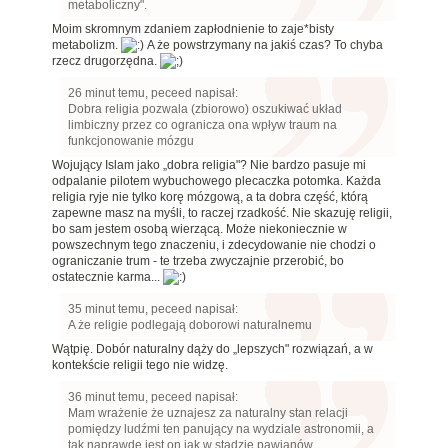
metaboliczny".
Moim skromnym zdaniem zapłodnienie to zaje*bisty
metabolizm.
A że powstrzymany na jakiś czas? To chyba
rzecz drugorzędna.
26 minut temu, peceed napisał:
Dobra religia pozwala (zbiorowo) oszukiwać układ
limbiczny przez co ogranicza ona wpływ traum na
funkcjonowanie mózgu
Wojujący Islam jako „dobra religia"? Nie bardzo pasuje mi
odpalanie pilotem wybuchowego plecaczka potomka. Każda
religia ryje nie tylko korę mózgową, a ta dobra część, którą
zapewne masz na myśli, to raczej rzadkość. Nie skazuję religii,
bo sam jestem osobą wierzącą. Może niekoniecznie w
powszechnym tego znaczeniu, i zdecydowanie nie chodzi o
ograniczanie trum - te trzeba zwyczajnie przerobić, bo
ostatecznie karma...
35 minut temu, peceed napisał:
A że religie podlegają doborowi naturalnemu
Wątpię. Dobór naturalny dąży do „lepszych" rozwiązań, a w
kontekście religii tego nie widzę.
36 minut temu, peceed napisał:
Mam wrażenie że uznajesz za naturalny stan relacji
pomiędzy ludźmi ten panujący na wydziale astronomii, a
tak naprawdę jest on jak w stadzie pawianów.