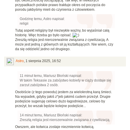
być okolicznością obciążającą. Tak więc w niektórych
przypadkach polskie prawo traktuje okres od poczęcia do
porodu jakbyśmy mieli do czynienia z człowiekiem.
Godzinę temu, Astro napisał:
religii
Tutaj aspekt religijny był niezwykle ważny, bo wyjaśniał całą
historię. Więc trzeba go było opisać.
Zresztą religia jest nierozerwalnie związana z cywilizacją. A
może jest jedną z głównych sił ją kształtujących. Nie wiem, czy
da się oddzielić jedno od drugiego.
Astro
,
1 sierpnia 2025, 16:52
11 minut temu, Mariusz Błoński napisał:
W takim Teksasie za zabójstwo kobiety w ciąży dostaje się
zarzut zabójstwa 2 osób.
Osobiście (z tego powodu) jestem za wielokrotną karą śmieci.
Na wypadek, gdyby jakiś z*jeb jakimś cudem przeżył. Drugie
podejście sugeruję celowo dużo łagodniejsze, celowo by
przeżył, bo wszak będzie kolejne podejście...
14 minut temu, Mariusz Błoński napisał:
Zresztą religia jest nierozerwalnie związana z cywilizacją.
Owszem, ale kotwica zostaje niezmiennie kotwicą.