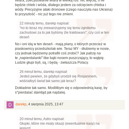
Wiara, zdecydowanie wiara w wielką ruś. Nic więcej, o ile
będzie chleb i wóda, dlatego jestem za odcięciem chleba i
wódy. Precyzyjne ataki dronowe (czego nauczyła nas Ukraina)
to przyszłość - nic już tego nie zmieni.
22 minuty temu, darekp napisał:
"no to teraz my zrewanżujemy się temu zgniłemu
zachodowi za to jak byliśmy źle traktowani", czy coś w ten
deseń
No i oni idą w ten deseń - mają plany, o których przecież w
piaskownicy przedszkolak wie. Teraz MY - dłubiemy w nosie,
czy jednak będziemy potrafili coś zrobić? Jak patrzę na
te „napierdalanki" like bąki nosem puszczający, to wątpię.
Ludzie głupi byli, są, i będą - zwłaszcza Polacy.
26 minut temu, darekp napisał:
Jesteś pewien, że gdybyś urodził się Rosjaninem,
widziałbyś świat tak samo jak teraz?
Dokładnie tak samo. Modliłbym się o odpowiednią kasę, by
s*pierdalać stamtąd jak najdalej.
darekp
,
4 sierpnia 2025, 13:47
20 minut temu, Astro napisał:
Głupki, które nie miały okazji (ewentualnie kasy) na
wyjazd.