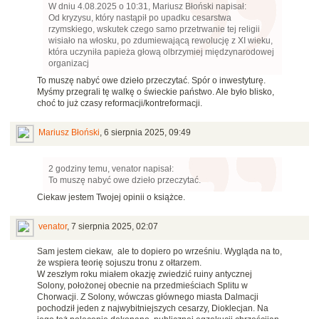
W dniu 4.08.2025 o 10:31, Mariusz Błoński napisał:
Od kryzysu, który nastąpił po upadku cesarstwa
rzymskiego, wskutek czego samo przetrwanie tej religii
wisiało na włosku, po zdumiewającą rewolucję z XI wieku,
która uczyniła papieża głową olbrzymiej międzynarodowej
organizacj
To muszę nabyć owe dzieło przeczytać. Spór o inwestyturę.
Myśmy przegrali tę walkę o świeckie państwo. Ale było blisko,
choć to już czasy reformacji/kontreformacji.
Mariusz Błoński
,
6 sierpnia 2025, 09:49
2 godziny temu, venator napisał:
To muszę nabyć owe dzieło przeczytać.
Ciekaw jestem Twojej opinii o książce.
venator
,
7 sierpnia 2025, 02:07
Sam jestem ciekaw, ale to dopiero po wrześniu. Wygląda na to,
że wspiera teorię sojuszu tronu z ołtarzem.
W zeszłym roku miałem okazję zwiedzić ruiny antycznej
Solony, położonej obecnie na przedmieściach Splitu w
Chorwacji. Z Solony, wówczas głównego miasta Dalmacji
pochodził jeden z najwybitniejszych cesarzy, Dioklecjan. Na