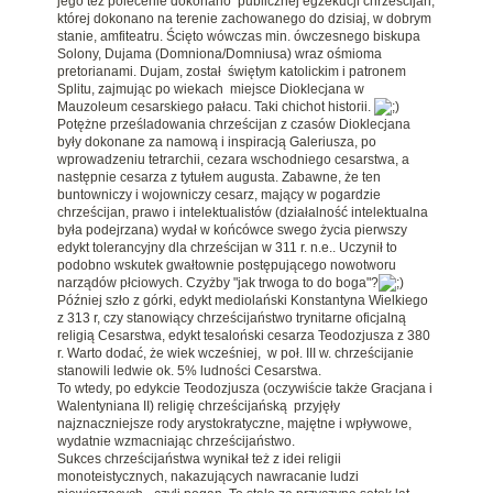
jego też polecenie dokonano publicznej egzekucji chrześcijan,
której dokonano na terenie zachowanego do dzisiaj, w dobrym
stanie, amfiteatru. Ścięto wówczas min. ówczesnego biskupa
Solony, Dujama (Domniona/Domniusa) wraz ośmioma
pretorianami. Dujam, został świętym katolickim i patronem
Splitu, zajmując po wiekach miejsce Dioklecjana w
Mauzoleum cesarskiego pałacu. Taki chichot historii.
Potężne prześladowania chrześcijan z czasów Dioklecjana
były dokonane za namową i inspiracją Galeriusza, po
wprowadzeniu tetrarchii, cezara wschodniego cesarstwa, a
następnie cesarza z tytułem augusta. Zabawne, że ten
buntowniczy i wojowniczy cesarz, mający w pogardzie
chrześcijan, prawo i intelektualistów (działalność intelektualna
była podejrzana) wydał w końcówce swego życia pierwszy
edykt tolerancyjny dla chrześcijan w 311 r. n.e.. Uczynił to
podobno wskutek gwałtownie postępującego nowotworu
narządów płciowych. Czyżby "jak trwoga to do boga"?
Później szło z górki, edykt mediolański Konstantyna Wielkiego
z 313 r, czy stanowiący chrześcijaństwo trynitarne oficjalną
religią Cesarstwa, edykt tesaloński cesarza Teodozjusza z 380
r. Warto dodać, że wiek wcześniej, w poł. III w. chrześcijanie
stanowili ledwie ok. 5% ludności Cesarstwa.
To wtedy, po edykcie Teodozjusza (oczywiście także Gracjana i
Walentyniana II) religię chrześcijańską przyjęły
najznaczniejsze rody arystokratyczne, majętne i wpływowe,
wydatnie wzmacniając chrześcijaństwo.
Sukces chrześcijaństwa wynikał też z idei religii
monoteistycznych, nakazujących nawracanie ludzi