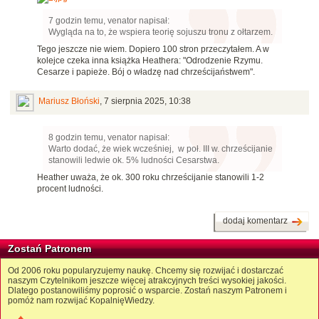
7 godzin temu, venator napisał:
Wygląda na to, że wspiera teorię sojuszu tronu z ołtarzem.
Tego jeszcze nie wiem. Dopiero 100 stron przeczytałem. A w
kolejce czeka inna książka Heathera: "Odrodzenie Rzymu.
Cesarze i papieże. Bój o władzę nad chrześcijaństwem".
Mariusz Błoński
,
7 sierpnia 2025, 10:38
8 godzin temu, venator napisał:
Warto dodać, że wiek wcześniej, w poł. III w. chrześcijanie
stanowili ledwie ok. 5% ludności Cesarstwa.
Heather uważa, że ok. 300 roku chrześcijanie stanowili 1-2
procent ludności.
dodaj komentarz
Zostań Patronem
Od 2006 roku popularyzujemy naukę. Chcemy się rozwijać i dostarczać
naszym Czytelnikom jeszcze więcej atrakcyjnych treści wysokiej jakości.
Dlatego postanowiliśmy poprosić o wsparcie. Zostań naszym Patronem i
pomóż nam rozwijać KopalnięWiedzy.