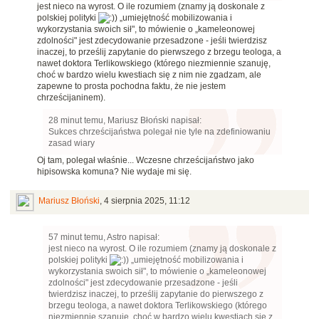
jest nieco na wyrost. O ile rozumiem (znamy ją doskonale z
polskiej polityki
) „umiejętność mobilizowania i
wykorzystania swoich sił", to mówienie o „kameleonowej
zdolności" jest zdecydowanie przesadzone - jeśli twierdzisz
inaczej, to prześlij zapytanie do pierwszego z brzegu teologa, a
nawet doktora Terlikowskiego (którego niezmiennie szanuję,
choć w bardzo wielu kwestiach się z nim nie zgadzam, ale
zapewne to prosta pochodna faktu, że nie jestem
chrześcijaninem).
28 minut temu, Mariusz Błoński napisał:
Sukces chrześcijaństwa polegał nie tyle na zdefiniowaniu
zasad wiary
Oj tam, polegał właśnie... Wczesne chrześcijaństwo jako
hipisowska komuna? Nie wydaje mi się.
Mariusz Błoński
,
4 sierpnia 2025, 11:12
57 minut temu, Astro napisał:
jest nieco na wyrost. O ile rozumiem (znamy ją doskonale z
polskiej polityki
) „umiejętność mobilizowania i
wykorzystania swoich sił", to mówienie o „kameleonowej
zdolności" jest zdecydowanie przesadzone - jeśli
twierdzisz inaczej, to prześlij zapytanie do pierwszego z
brzegu teologa, a nawet doktora Terlikowskiego (którego
niezmiennie szanuję, choć w bardzo wielu kwestiach się z