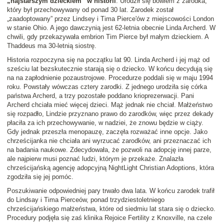
„najstarszym dzieckiem” w historii
. Urodził się bowiem z zarodka,
który był przechowywany od ponad 30 lat. Zarodek został
„zaadoptowany” przez Lindsey i Tima Pierce'ów z miejscowości London
w stanie Ohio. A jego dawczynią jest 62-letnia obecnie Linda Archerd. W
chwili, gdy przekazywała embrion Tim Pierce był małym dzieckiem. A
Thaddeus ma 30-letnią siostrę.
Historia rozpoczyna się na początku lat 90. Linda Archerd i jej mąż od
sześciu lat bezskutecznie starają się o dziecko. W końcu decydują się
na na zapłodnienie pozaustrojowe. Procedurze poddali się w maju 1994
roku. Powstały wówczas cztery zarodki. Z jednego urodziła się córka
państwa Archerd, a trzy pozostałe poddano krioprezerwacji. Pani
Archerd chciała mieć więcej dzieci. Mąż jednak nie chciał. Małżeństwo
się rozpadło, Lindzie przyznano prawo do zarodków, więc przez dekady
płaciła za ich przechowywanie, w nadziei, że znowu będzie w ciąży.
Gdy jednak przeszła menopauzę, zaczęła rozważać inne opcje. Jako
chrześcijanka nie chciała ani wyrzucać zarodków, ani przeznaczać ich
na badania naukowe. Zdecydowała, że pozwoli na adopcję innej parze,
ale najpierw musi poznać ludzi, którym je przekaże. Znalazła
chrześcijańską agencję adopcyjną NightLight Christian Adoptions, która
zgodziła się jej pomóc.
Poszukiwanie odpowiedniej pary trwało dwa lata. W końcu zarodek trafił
do Lindsay i Tima Pierceów, ponad trzydziestoletniego
chrześcijańskiego małżeństwa, które od siedmiu lat stara się o dziecko.
Procedury podjęła się zaś klinika Rejoice Fertility z Knoxville, na czele