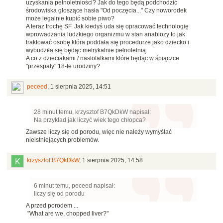
uzyskania pełnoletniości? Jak do tego będą podchodzić
środowiska głoszące hasła "Od poczęcia..." Czy noworodek
może legalnie kupić sobie piwo?
A teraz trochę SF. Jak kiedyś uda się opracować technologię
wprowadzania ludzkiego organizmu w stan anabiozy to jak
traktować osobę która poddała się procedurze jako dziecko i
wybudziła się będąc metrykalnie pełnoletnią.
A co z dzieciakami / nastolatkami które będąc w śpiączce
"przespały" 18-te urodziny?
peceed
,
1 sierpnia 2025, 14:51
28 minut temu, krzysztof B7QkDkW napisał:
Na przykład jak liczyć wiek tego chłopca?
Zawsze liczy się od porodu, więc nie należy wymyślać
nieistniejących problemów.
krzysztof B7QkDkW
,
1 sierpnia 2025, 14:58
6 minut temu, peceed napisał:
liczy się od porodu
A przed porodem ...
"What are we, chopped liver?"