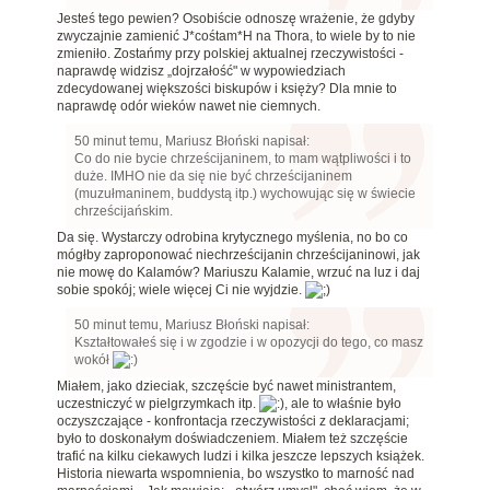
Jesteś tego pewien?
Osobiście odnoszę wrażenie, że gdyby
zwyczajnie zamienić J*cośtam*H na Thora, to wiele by to nie
zmieniło. Zostańmy przy polskiej aktualnej rzeczywistości -
naprawdę widzisz
„dojrzałość" w wypowiedziach
zdecydowanej większości biskupów i księży? Dla mnie to
naprawdę odór wieków nawet nie ciemnych.
50 minut temu, Mariusz Błoński napisał:
Co do nie bycie chrześcijaninem, to mam wątpliwości i to
duże. IMHO nie da się nie być chrześcijaninem
(muzułmaninem, buddystą itp.) wychowując się w świecie
chrześcijańskim.
Da się. Wystarczy odrobina krytycznego myślenia, no bo co
mógłby zaproponować niechrześcijanin chrześcijaninowi, jak
nie mowę do Kalamów? Mariuszu Kalamie, wrzuć na luz i daj
sobie spokój; wiele więcej Ci nie wyjdzie.
50 minut temu, Mariusz Błoński napisał:
Kształtowałeś się i w zgodzie i w opozycji do tego, co masz
wokół
Miałem, jako dzieciak, szczęście być nawet ministrantem,
uczestniczyć w pielgrzymkach itp.
, ale to właśnie było
oczyszczające - konfrontacja rzeczywistości z deklaracjami;
było to doskonałym doświadczeniem. Miałem też szczęście
trafić na kilku ciekawych ludzi i kilka jeszcze lepszych książek.
Historia niewarta wspomnienia, bo wszystko to marność nad