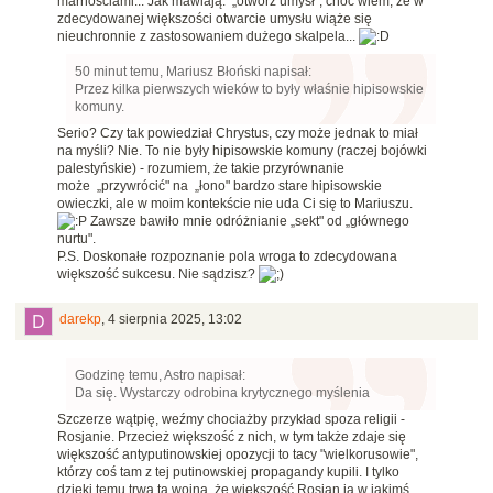
marnościami...
Jak mawiają:
„otwórz umysł", choć wiem, że w
zdecydowanej większości otwarcie umysłu wiąże się
nieuchronnie z zastosowaniem dużego skalpela...
50 minut temu, Mariusz Błoński napisał:
Przez kilka pierwszych wieków to były właśnie hipisowskie
komuny.
Serio? Czy tak powiedział Chrystus, czy może jednak to miał
na myśli?
Nie. To nie były hipisowskie komuny (raczej bojówki
palestyńskie) - rozumiem, że takie przyrównanie
może
„przywrócić" na „łono" bardzo stare hipisowskie
owieczki, ale w moim kontekście nie uda Ci się to Mariuszu.
Zawsze bawiło mnie odróżnianie
„sekt" od „głównego
nurtu".
P.S. Doskonałe rozpoznanie pola wroga to zdecydowana
większość sukcesu. Nie sądzisz?
darekp
,
4 sierpnia 2025, 13:02
Godzinę temu, Astro napisał:
Da się. Wystarczy odrobina krytycznego myślenia
Szczerze wątpię, weźmy chociażby przykład spoza religii -
Rosjanie. Przecież większość z nich, w tym także zdaje się
większość antyputinowskiej opozycji to tacy "wielkorusowie",
którzy coś tam z tej putinowskiej propagandy kupili. I tylko
dzięki temu trwa ta wojna, że większość Rosjan ją w jakimś