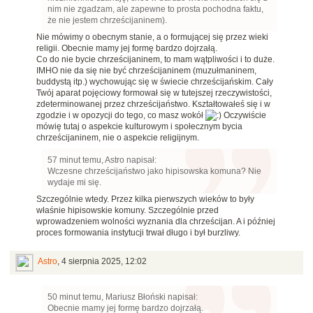
nim nie zgadzam, ale zapewne to prosta pochodna faktu,
że nie jestem chrześcijaninem).
Nie mówimy o obecnym stanie, a o formującej się przez wieki
religii. Obecnie mamy jej formę bardzo dojrzałą.
Co do nie bycie chrześcijaninem, to mam wątpliwości i to duże.
IMHO nie da się nie być chrześcijaninem (muzułmaninem,
buddystą itp.) wychowując się w świecie chrześcijańskim. Cały
Twój aparat pojęciowy formował się w tutejszej rzeczywistości,
zdeterminowanej przez chrześcijaństwo. Kształtowałeś się i w
zgodzie i w opozycji do tego, co masz wokół
Oczywiście
mówię tutaj o aspekcie kulturowym i społecznym bycia
chrześcijaninem, nie o aspekcie religijnym.
57 minut temu, Astro napisał:
Wczesne chrześcijaństwo jako hipisowska komuna? Nie
wydaje mi się.
Szczególnie wtedy. Przez kilka pierwszych wieków to były
właśnie hipisowskie komuny. Szczególnie przed
wprowadzeniem wolności wyznania dla chrześcijan. A i później
proces formowania instytucji trwał długo i był burzliwy.
Astro
,
4 sierpnia 2025, 12:02
50 minut temu, Mariusz Błoński napisał:
Obecnie mamy jej formę bardzo dojrzałą.