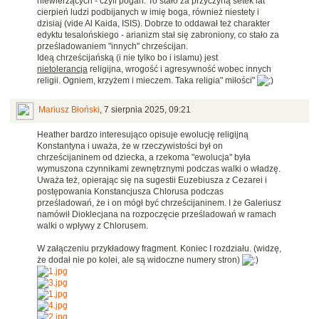
niewierzących - czyli pogan. To stało za przyczyną setek lat
cierpień ludzi podbijanych w imię boga, również niestety i
dzisiaj (vide Al Kaida, ISIS). Dobrze to oddawał też charakter
edyktu tesalońskiego - arianizm stał się zabroniony, co stało za
prześladowaniem "innych" chrześcijan.
Ideą chrześcijańską (i nie tylko bo i islamu) jest
nietolerancja
religijna, wrogość i agresywność wobec innych
religii. Ogniem, krzyżem i mieczem. Taka religia" miłości"
Mariusz Błoński
,
7 sierpnia 2025, 09:21
Heather bardzo interesująco opisuje ewolucję religijną
Konstantyna i uważa, że w rzeczywistości był on
chrześcijaninem od dziecka, a rzekoma "ewolucja" była
wymuszona czynnikami zewnętrznymi podczas walki o władzę.
Uważa też, opierając się na sugestii Euzebiusza z Cezarei i
postępowania Konstancjusza Chlorusa podczas
prześladowań, że i on mógł być chrześcijaninem. I że Galeriusz
namówił Dioklecjana na rozpoczęcie prześladowań w ramach
walki o wpływy z Chlorusem.
W załączeniu przykładowy fragment. Koniec I rozdziału. (widzę,
że dodał nie po kolei, ale są widoczne numery stron)