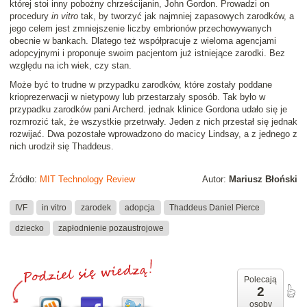
której stoi inny pobożny chrześcijanin, John Gordon. Prowadzi on
procedury
in vitro
tak, by tworzyć jak najmniej zapasowych zarodków, a
jego celem jest zmniejszenie liczby embrionów przechowywanych
obecnie w bankach. Dlatego też współpracuje z wieloma agencjami
adopcyjnymi i proponuje swoim pacjentom już istniejące zarodki. Bez
względu na ich wiek, czy stan.
Może być to trudne w przypadku zarodków, które zostały poddane
krioprezerwacji w nietypowy lub przestarzały sposób. Tak było w
przypadku zarodków pani Archerd. jednak klinice Gordona udało się je
rozmrozić tak, że wszystkie przetrwały. Jeden z nich przestał się jednak
rozwijać. Dwa pozostałe wprowadzono do macicy Lindsay, a z jednego z
nich urodził się Thaddeus.
Źródło:
MIT Technology Review
Autor:
Mariusz Błoński
IVF
in vitro
zarodek
adopcja
Thaddeus Daniel Pierce
dziecko
zapłodnienie pozaustrojowe
Polecają
2
osoby