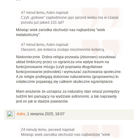
47 minut temu, Astro napisał:
Czyli „gotowe" zapłodnione jajo sprzed wieku ma w czasie
porodu już jakieś 101 lat?
Mówiąc wiek zarodka obchodzi nas najbardziej "wiek
metaboliczny".
47 minut temu, Astro napisał:
Owszem, ale kotwica zostaje niezmiennie kotwicą.
Niekoniecznie. Dobra religia pozwala (zbiorowo) oszukiwać
układ limbiczny przez co ogranicza ona wpływ traum na
funkcjonowanie mózgu (czyli poprawia długofalowe
funkcjonowanie jednostek) i wymuszać zachowania społeczne.
A że religie podlegają doborowi naturalnemu (grupowemu) to
ostatecznie pojawiają się całkiem skuteczne egzemplarze.
Mam wrażenie że uznajesz za naturalny stan relacji pomiędzy
ludźmi ten panujący na wydziale astronomii, a tak naprawdę
jest on jak w stadzie pawianów.
Astro
,
1 sierpnia 2025, 18:07
24 minuty temu, peceed napisał:
Mówiąc wiek zarodka obchodzi nas najbardziej "wiek