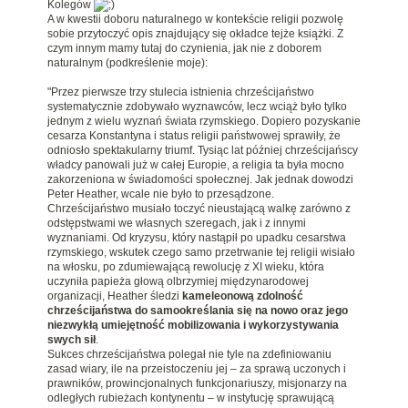
Kolegów
A w kwestii doboru naturalnego w kontekście religii pozwolę
sobie przytoczyć opis znajdujący się okładce tejże książki. Z
czym innym mamy tutaj do czynienia, jak nie z doborem
naturalnym (podkreślenie moje):
"Przez pierwsze trzy stulecia istnienia chrześcijaństwo
systematycznie zdobywało wyznawców, lecz wciąż było tylko
jednym z wielu wyznań świata rzymskiego. Dopiero pozyskanie
cesarza Konstantyna i status religii państwowej sprawiły, że
odniosło spektakularny triumf. Tysiąc lat później chrześcijańscy
władcy panowali już w całej Europie, a religia ta była mocno
zakorzeniona w świadomości społecznej. Jak jednak dowodzi
Peter Heather, wcale nie było to przesądzone.
Chrześcijaństwo musiało toczyć nieustającą walkę zarówno z
odstępstwami we własnych szeregach, jak i z innymi
wyznaniami. Od kryzysu, który nastąpił po upadku cesarstwa
rzymskiego, wskutek czego samo przetrwanie tej religii wisiało
na włosku, po zdumiewającą rewolucję z XI wieku, która
uczyniła papieża głową olbrzymiej międzynarodowej
organizacji, Heather śledzi
kameleonową zdolność
chrześcijaństwa do samookreślania się na nowo oraz jego
niezwykłą umiejętność mobilizowania i wykorzystywania
swych sił
.
Sukces chrześcijaństwa polegał nie tyle na zdefiniowaniu
zasad wiary, ile na przeistoczeniu jej – za sprawą uczonych i
prawników, prowincjonalnych funkcjonariuszy, misjonarzy na
odległych rubieżach kontynentu – w instytucję sprawującą