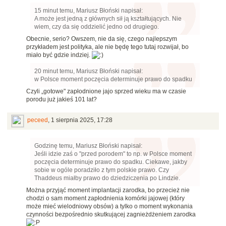
15 minut temu, Mariusz Błoński napisał:
A może jest jedną z głównych sił ją kształtujących. Nie
wiem, czy da się oddzielić jedno od drugiego.
Obecnie, serio? Owszem, nie da się, czego najlepszym
przykładem jest polityka, ale nie będę tego tutaj rozwijał, bo
miało być gdzie indziej.
20 minut temu, Mariusz Błoński napisał:
w Polsce moment poczęcia determinuje prawo do spadku
Czyli „gotowe" zapłodnione jajo sprzed wieku ma w czasie
porodu już jakieś 101 lat?
peceed
,
1 sierpnia 2025, 17:28
Godzinę temu, Mariusz Błoński napisał:
Jeśli idzie zaś o "przed porodem" to np. w Polsce moment
poczęcia determinuje prawo do spadku. Ciekawe, jakby
sobie w ogóle poradziło z tym polskie prawo. Czy
Thaddeus miałby prawo do dziedziczenia po Lindzie.
Można przyjąć moment implantacji zarodka, bo przecież nie
chodzi o sam moment zapłodnienia komórki jajowej (który
może mieć wielodniowy obsów) a tylko o moment wykonania
czynności bezpośrednio skutkującej zagnieżdżeniem zarodka