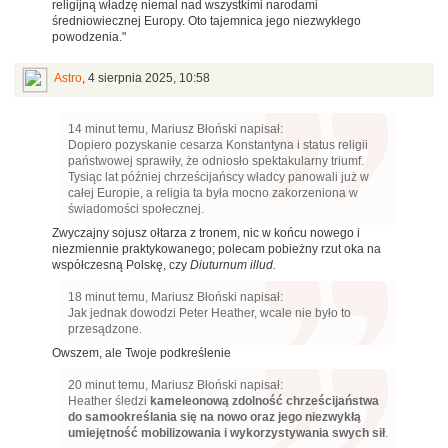
religijną władzę niemal nad wszystkimi narodami
średniowiecznej Europy. Oto tajemnica jego niezwykłego
powodzenia."
Astro
,
4 sierpnia 2025, 10:58
14 minut temu, Mariusz Błoński napisał:
Dopiero pozyskanie cesarza Konstantyna i status religii
państwowej sprawiły, że odniosło spektakularny triumf.
Tysiąc lat później chrześcijańscy władcy panowali już w
całej Europie, a religia ta była mocno zakorzeniona w
świadomości społecznej.
Zwyczajny sojusz ołtarza z tronem, nic w końcu nowego i
niezmiennie praktykowanego; polecam pobieżny rzut oka na
współczesną Polskę, czy
Diuturnum illud
.
18 minut temu, Mariusz Błoński napisał:
Jak jednak dowodzi Peter Heather, wcale nie było to
przesądzone.
Owszem, ale Twoje podkreślenie
20 minut temu, Mariusz Błoński napisał:
Heather śledzi
kameleonową zdolność chrześcijaństwa
do samookreślania się na nowo oraz jego niezwykłą
umiejętność mobilizowania i wykorzystywania swych sił
.