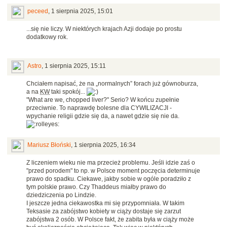
peceed
,
1 sierpnia 2025, 15:01
...się nie liczy. W niektórych krajach Azji dodaje po prostu
dodatkowy rok.
Astro
,
1 sierpnia 2025, 15:11
Chciałem napisać, że na „normalnych” forach już gównoburza,
a na
KW
taki spokój...
"What are we, chopped liver?" Serio? W końcu zupełnie
przeciwnie. To naprawdę bolesne dla CYWILIZACJI -
wpychanie religii gdzie się da, a nawet gdzie się nie da.
Mariusz Błoński
,
1 sierpnia 2025, 16:34
Z liczeniem wieku nie ma przecież problemu. Jeśli idzie zaś o
"przed porodem" to np. w Polsce moment poczęcia determinuje
prawo do spadku. Ciekawe, jakby sobie w ogóle poradziło z
tym polskie prawo. Czy Thaddeus miałby prawo do
dziedziczenia po Lindzie.
I jeszcze jedna ciekawostka mi się przypomniała. W takim
Teksasie za zabójstwo kobiety w ciąży dostaje się zarzut
zabójstwa 2 osób. W Polsce fakt, że zabita była w ciąży może