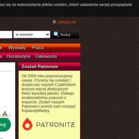
asz się na wykorzystanie plików cookies, zmień ustawienia swojej przeglądarki.
zaloguj się
e
Wywiady
Praca
a
Humanistyka
Ciekawostki
Zostań Patronem
Od 2006 roku popularyzujemy
naukę. Chcemy się rozwijać i
dostarczać naszym Czytelnikom
jeszcze więcej atrakcyjnych
treści wysokiej jakości. Dlatego
postanowiliśmy poprosić o
wsparcie. Zostań naszym
Patronem i pomóż nam rozwijać
KopalnięWiedzy.
A