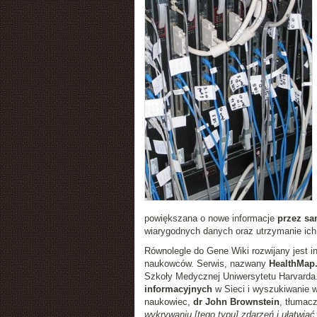
powiększana o nowe informacje
przez sa
wiarygodnych danych oraz utrzymanie ich
Równolegle do Gene Wiki rozwijany jest in
naukowców. Serwis, nazwany
HealthMap
Szkoły Medycznej Uniwersytetu Harvarda
informacyjnych
w Sieci i wyszukiwanie 
naukowiec,
dr John Brownstein
, tłumac
wykrywaniu [tego typu] zdarzeń i ułatwiać 