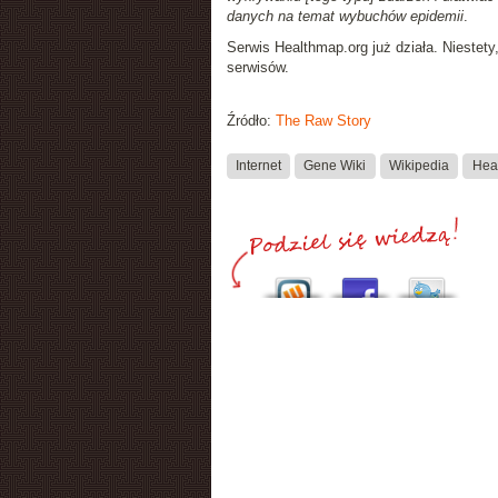
danych na temat wybuchów epidemii
.
Serwis Healthmap.org już działa. Niestet
serwisów.
Źródło:
The Raw Story
Internet
Gene Wiki
Wikipedia
Hea