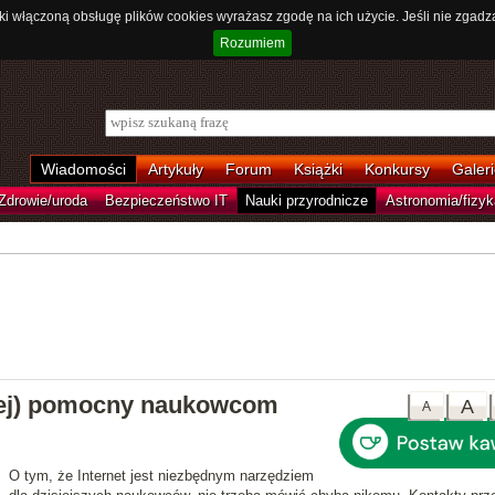
ki włączoną obsługę plików cookies wyrażasz zgodę na ich użycie. Jeśli nie zgadz
Rozumiem
Wiadomości
Artykuły
Forum
Książki
Konkursy
Galeri
Zdrowie/uroda
Bezpieczeństwo IT
Nauki przyrodnicze
Astronomia/fizyk
ziej) pomocny naukowcom
A
A
O tym, że Internet jest niezbędnym narzędziem