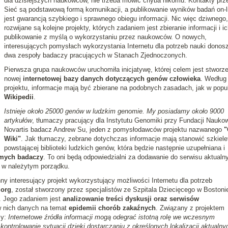
dla dzisiejszych naukowców, nie trzeba mówić chyba nikomu. Kontakty prz
Sieć są podstawową formą komunikacji, a publikowanie wyników badań on-l
jest gwarancją szybkiego i sprawnego obiegu informacji. Nic więc dziwnego,
rozwijane są kolejne projekty, których zadaniem jest zbieranie informacji i ic
publikowanie z myślą o wykorzystaniu przez naukowców. O nowych,
interesujących pomysłach wykorzystania Internetu dla potrzeb nauki donos
dwa zespoły badaczy pracujących w Stanach Zjednoczonych.
Pierwsza grupa naukowców uruchomiła inicjatywę, której celem jest stworze
nowej
internetowej bazy danych dotyczących genów człowieka
. Według
projektu, informacje mają być zbierane na podobnych zasadach, jak w popul
Wikipedii
.
Istnieje około 25000 genów w ludzkim genomie. My posiadamy około 9000
artykułów
, tłumaczy pracujący dla Instytutu Genomiki przy Fundacji Nauko
Novartis badacz Andrew Su, jeden z pomysłodawców projektu nazwanego
"
Wiki"
. Jak tłumaczy, zebrane dotychczas informacje mają stanowić szkiele
powstającej biblioteki ludzkich genów, która będzie następnie uzupełniana i
mych badaczy
. To oni będą odpowiedzialni za dodawanie do serwisu aktualny
 w należytym porządku.
ny interesujący projekt wykorzystujący możliwości Internetu dla potrzeb
.org
, został stworzony przez specjalistów ze Szpitala Dziecięcego w Bostoni
. Jego zadaniem jest
analizowanie treści dyskusji oraz serwisów
w nich danych na temat
epidemii chorób zakaźnych
. Związany z projektem
zy:
Internetowe źródła informacji mogą odegrać istotną rolę we wczesnym
kontrolowanie sytuacji dzięki dostarczaniu z określonych lokalizacji aktualny