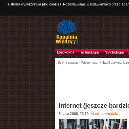
Ta strona wykorzystuje pliki cookies. Pozostawiając w ustawieniach przeglądar
Medycyna
Technologia
Psychologia
Strona główna
>
Wiadomości
>
Nauki przyrodnicze
Internet (jeszcze bard
8 lipca 2008, 23:10
|
Nauki przyrodnicze