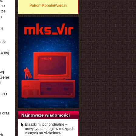
ez
ine
Patroni KopalniWiedzy
 że
h
zą
nie
arnej
wej
Gene
t
ch i
e oraz
Najnowsze wiadomości
Blaszki mitochondrialne –
nowy typ patologii w mózgach
chorych na Alzheimera
ch