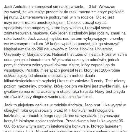
Jack Andraka zainteresował się nauką w wieku... 3 lat. Wówczas
zauważył, że wrzucając przedmiot do rzeki można zmierzyć prędkość
jej nurtu. Zainteresowanie podtrzymali w nim rodzice. Ojciec jest
inżynierem, matka anestezjologiem. Chłopiec zaczął czytać
specjalistyczne magazyny, które były w domu, i rozwijał swoje
zainteresowania naukowe. Gdy jeden z członków jego rodziny zmarł na
raka trzustki, Jack zaczął myśleć nad testem wykrywającym chorobę
we wczesnym stadium. W końcu wpadł na pomysł, jak go stworzyć.
Napisał e-maile do 200 naukowców z Johns Hopkins University,
University of Maryland oraz National Institutes of Health. Prosił w nich o
udostępnienie laboratorium. Większość uczonych odmówiła, jednak
pomysł chłopca zaintrygował doktora Maitrę, który zaprosił go do
współpracy. Po kilku miesiącach powstał test, który jest 100-krotnie
dokładniejszy od obecnie stosowanych metod, działa
kilkudziesięciokrotnie szybciej i kosztuje zaledwie 3 centy. Test mierzy
poziom mezoteliny, proteiny, której poziom we krwi jest zwykle niski, ale
gwałtownie rośnie na wczesnym etapie raka trzustki. Nowy test przyda
się również przy diagnozowaniu raka jajników i płuc.
Jack to niejedyny geniusz w rodzinie Andraka. Jego brat Luke wygrał w
ubiegłym roku organizowany przez MIT konkurs Technologia dla
ludzkości, w ramach którego nagradzane są wynalazki przynoszące
korzyść lokalnym społecznościom. Przed dwoma laty Luke wygrał 96
000 dolarów w tym samym intelowskim konkursie, którego laureatem
został teraz Jack. Nagrodzono wówczas jego pracę o wpływie wycieków