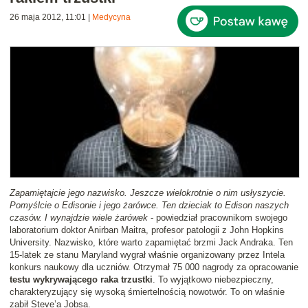
26 maja 2012, 11:01
|
Medycyna
Zapamiętajcie jego nazwisko. Jeszcze wielokrotnie o nim usłyszycie.
Pomyślcie o Edisonie i jego żarówce. Ten dzieciak to Edison naszych
czasów. I wynajdzie wiele żarówek
- powiedział pracownikom swojego
laboratorium doktor Anirban Maitra, profesor patologii z John Hopkins
University. Nazwisko, które warto zapamiętać brzmi Jack Andraka. Ten
15-latek ze stanu Maryland wygrał właśnie organizowany przez Intela
konkurs naukowy dla uczniów. Otrzymał 75 000 nagrody za opracowanie
testu wykrywającego raka trzustki
. To wyjątkowo niebezpieczny,
charakteryzujący się wysoką śmiertelnością nowotwór. To on właśnie
zabił Steve’a Jobsa.