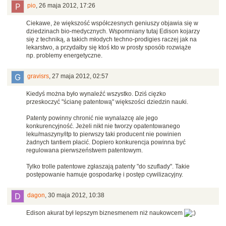
pio
,
26 maja 2012, 17:26
Ciekawe, że większość współczesnych geniuszy objawia się w
dziedzinach bio-medycznych. Wspomniany tutaj Edison kojarzy
się z techniką, a takich młodych techno-prodigies raczej jak na
lekarstwo, a przydałby się ktoś kto w prosty sposób rozwiąże
np. problemy energetyczne.
gravisrs
,
27 maja 2012, 02:57
Kiedyś można było wynaleźć wszystko. Dziś cięzko
przeskoczyć "ścianę patentową" większości dziedzin nauki.
Patenty powinny chronić nie wynalazcę ale jego
konkurencyjność. Jeżeli nikt nie tworzy opatentowanego
leku/maszyny/itp to pierwszy taki producent nie powinien
żadnych tantiem płacić. Dopiero konkurencja powinna być
regulowana pierwszeństwem patentowym.
Tylko trolle patentowe zgłaszają patenty "do szuflady". Takie
postępowanie hamuje gospodarkę i postęp cywilizacyjny.
dagon
,
30 maja 2012, 10:38
Edison akurat był lepszym biznesmenem niż naukowcem