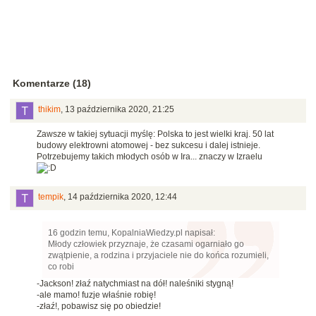
Komentarze (18)
thikim
,
13 października 2020, 21:25
Zawsze w takiej sytuacji myślę: Polska to jest wielki kraj. 50 lat
budowy elektrowni atomowej - bez sukcesu i dalej istnieje.
Potrzebujemy takich młodych osób w Ira... znaczy w Izraelu
tempik
,
14 października 2020, 12:44
16 godzin temu, KopalniaWiedzy.pl napisał:
Młody człowiek przyznaje, że czasami ogarniało go
zwątpienie, a rodzina i przyjaciele nie do końca rozumieli,
co robi
-Jackson! złaź natychmiast na dół! naleśniki stygną!
-ale mamo! fuzje właśnie robię!
-złaź!, pobawisz się po obiedzie!