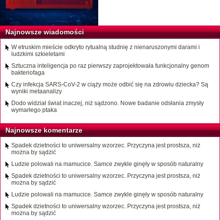
Najnowsze wiadomości
W etruskim mieście odkryto rytualną studnię z nienaruszonymi darami i
ludzkimi szkieletami
Sztuczna inteligencja po raz pierwszy zaprojektowała funkcjonalny genom
bakteriofaga
Czy infekcja SARS-CoV-2 w ciąży może odbić się na zdrowiu dziecka? Są
wyniki metaanalizy
Dodo widział świat inaczej, niż sądzono. Nowe badanie odsłania zmysły
wymarłego ptaka
Najnowsze komentarze
Spadek dzietności to uniwersalny wzorzec. Przyczyna jest prostsza, niż
można by sądzić
Ludzie polowali na mamucice. Samce zwykle ginęły w sposób naturalny
Spadek dzietności to uniwersalny wzorzec. Przyczyna jest prostsza, niż
można by sądzić
Ludzie polowali na mamucice. Samce zwykle ginęły w sposób naturalny
Spadek dzietności to uniwersalny wzorzec. Przyczyna jest prostsza, niż
można by sądzić