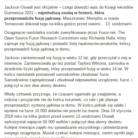
Jackson Oswalt jest oficjalnie – czego dowodzi wpis do Księgi rekordów
Guinnessa 2021 –
najmłodszą osobą w historii, która
przeprowadziła fuzję jądrową
. Mieszkaniec Memphis w stanie
Tennessee dokonał tego na kilka godzin przed swoimi... 13. urodzinami.
Osiągnięcie nastolatka zostało zweryfikowane przez Fusor.net, The
Open Source Fusor Research Consortium oraz Richarda Hulla, który
zajmuje się fuzją jądrową i prowadzi listę naukowców-amatorów, którzy
przeprowadzili fuzję jądrową w domu.
Jackson zainteresował się fuzją w wieku 12 lat, gdy przeczytał o niej w
internecie. Zainteresowała go też postać Taylora Wilsona, samouka w
dziedzinie fizyki jądrowej, który przeprowadził fuzję w wieku 14 lat. W
końcu nastolatek postanowił samodzielnie zbudować fuzor.
Samodzielnie zaprojektował i zbudował odpowiednie urządzenie, fuzor, i
połączył w nim dwa atomy deuteru.
Młody człowiek przyznaje, że czasami ogarniało go zwątpienie, a
rodzina i przyjaciele nie do końca rozumieli, co robi i jak planuje
przeprowadzić syntezę jądrowa w domu. W końcu jednak się udało i
wydane na fuzor 10 000 dolarów nie poszło na marne. Dnia 19 stycznia
2018 roku na kilka godzin przed swoimi 13 urodzinami Oswalt
wykorzystał napięcie 50 000 woltów i połączył dwa atomy deuteru.
Kolejne miesiące zajęło mu sprawdzanie wszystkiego i potwierdzanie
swojego osiągnięcia. Musiał czekać kolejne miesiące, zanim wyniki jego