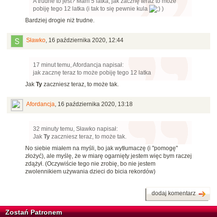
A trudne to jest? Mam 5 latka, jak zacznę teraz to może
pobiję tego 12 latka (i tak to się pewnie kula
)
Bardziej drogie niż trudne.
Sławko
,
16 października 2020, 12:44
17 minut temu, Afordancja napisał:
jak zacznę teraz to może pobiję tego 12 latka
Jak
Ty
zaczniesz teraz, to może tak.
Afordancja
,
16 października 2020, 13:18
32 minuty temu, Sławko napisał:
Jak
Ty
zaczniesz teraz, to może tak.
No siebie miałem na myśli, bo jak wytłumaczę (i "pomogę"
złożyć), ale myślę, że w miarę ogarnięty jestem więc bym raczej
zdążył. (Oczywiście tego nie zrobię, bo nie jestem
zwolennikiem używania dzieci do bicia rekordów)
dodaj komentarz
Zostań Patronem