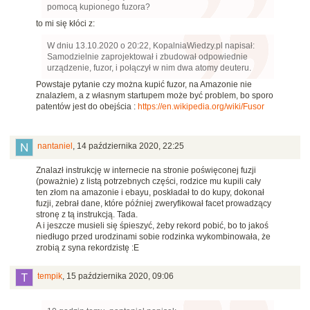
pomocą kupionego fuzora?
to mi się kłóci z:
W dniu 13.10.2020 o 20:22, KopalniaWiedzy.pl napisał:
Samodzielnie zaprojektował i zbudował odpowiednie
urządzenie, fuzor, i połączył w nim dwa atomy deuteru.
Powstaje pytanie czy można kupić fuzor, na Amazonie nie
znalazłem, a z własnym startupem może być problem, bo sporo
patentów jest do obejścia :
https://en.wikipedia.org/wiki/Fusor
nantaniel
,
14 października 2020, 22:25
Znalazł instrukcję w internecie na stronie poświęconej fuzji
(poważnie) z listą potrzebnych części, rodzice mu kupili cały
ten złom na amazonie i ebayu, poskładał to do kupy, dokonał
fuzji, zebrał dane, które później zweryfikował facet prowadzący
stronę z tą instrukcją. Tada.
A i jeszcze musieli się śpieszyć, żeby rekord pobić, bo to jakoś
niedługo przed urodzinami sobie rodzinka wykombinowała, że
zrobią z syna rekordzistę
:E
tempik
,
15 października 2020, 09:06