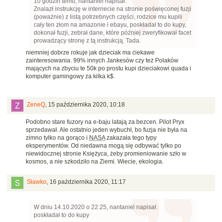
10 godzin temu, nantaniel napisał:
Znalazł instrukcję w internecie na stronie poświęconej fuzji
(poważnie) z listą potrzebnych części, rodzice mu kupili
cały ten złom na amazonie i ebayu, poskładał to do kupy,
dokonał fuzji, zebrał dane, które później zweryfikował facet
prowadzący stronę z tą instrukcją. Tada.
niemniej dobrze rokuje jak dzieciak ma ciekawe
zainteresowania. 99% innych Jankesów czy też Polaków
mających na zbyciu te 50k po prostu kupi dzieciakowi quada i
komputer gamingowy za kilka k$.
ZeneQ
,
15 października 2020, 10:18
Podobno stare fuzory na e-baju latają za bezcen. Pilot Pryx
sprzedawał. Ale ostatnio jeden wybuchł, bo fuzja nie była na
zimno tylko na gorąco i
NASA
zakazała tego typy
eksperymentów. Od niedawna mogą się odbywać tylko po
niewidocznej stronie Księżyca, żeby promieniowanie szło w
kosmos, a nie szkodziło na Ziemi. Wiecie, ekologia.
Sławko
,
16 października 2020, 11:17
W dniu 14.10.2020 o 22:25, nantaniel napisał:
poskładał to do kupy