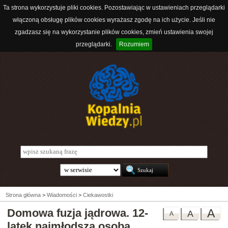
Ta strona wykorzystuje pliki cookies. Pozostawiając w ustawieniach przeglądarki
włączoną obsługę plików cookies wyrażasz zgodę na ich użycie. Jeśli nie
zgadzasz się na wykorzystanie plików cookies, zmień ustawienia swojej
przeglądarki.
Rozumiem
Strona główna
>
Wiadomości
>
Ciekawostki
Domowa fuzja jądrowa. 12-
A
A
A
latek najmłodszą osobą,