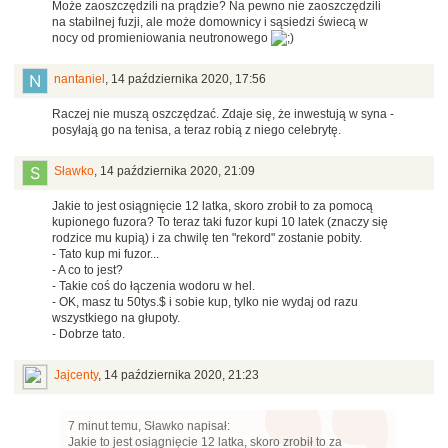
Może zaoszczędzili na prądzie? Na pewno nie zaoszczędzili
na stabilnej fuzji, ale może domownicy i sąsiedzi świecą w
nocy od promieniowania neutronowego
nantaniel
,
14 października 2020, 17:56
Raczej nie muszą oszczędzać. Zdaje się, że inwestują w syna -
posyłają go na tenisa, a teraz robią z niego celebrytę.
Sławko
,
14 października 2020, 21:09
Jakie to jest osiągnięcie 12 latka, skoro zrobił to za pomocą
kupionego fuzora? To teraz taki fuzor kupi 10 latek (znaczy się
rodzice mu kupią) i za chwilę ten "rekord" zostanie pobity.
- Tato kup mi fuzor...
- A co to jest?
- Takie coś do łączenia wodoru w hel.
- OK, masz tu 50tys.$ i sobie kup, tylko nie wydaj od razu
wszystkiego na głupoty.
- Dobrze tato.
Jajcenty
,
14 października 2020, 21:23
7 minut temu, Sławko napisał:
Jakie to jest osiągnięcie 12 latka, skoro zrobił to za