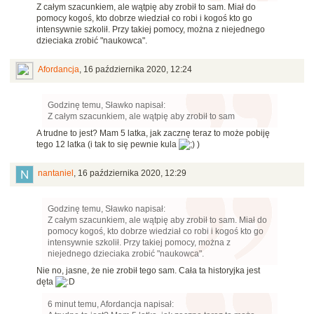
Z całym szacunkiem, ale wątpię aby zrobił to sam. Miał do
pomocy kogoś, kto dobrze wiedział co robi i kogoś kto go
intensywnie szkolił. Przy takiej pomocy, można z niejednego
dzieciaka zrobić "naukowca".
Afordancja
,
16 października 2020, 12:24
Godzinę temu, Sławko napisał:
Z całym szacunkiem, ale wątpię aby zrobił to sam
A trudne to jest? Mam 5 latka, jak zacznę teraz to może pobiję
tego 12 latka (i tak to się pewnie kula
)
nantaniel
,
16 października 2020, 12:29
Godzinę temu, Sławko napisał:
Z całym szacunkiem, ale wątpię aby zrobił to sam. Miał do
pomocy kogoś, kto dobrze wiedział co robi i kogoś kto go
intensywnie szkolił. Przy takiej pomocy, można z
niejednego dzieciaka zrobić "naukowca".
Nie no, jasne, że nie zrobił tego sam. Cała ta historyjka jest
dęta
6 minut temu, Afordancja napisał: