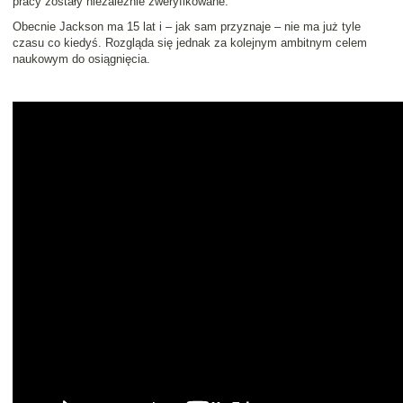
pracy zostały niezależnie zweryfikowane.
Obecnie Jackson ma 15 lat i – jak sam przyznaje – nie ma już tyle
czasu co kiedyś. Rozgląda się jednak za kolejnym ambitnym celem
naukowym do osiągnięcia.