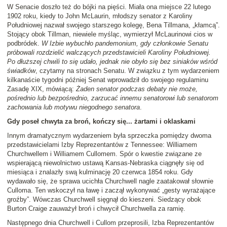
W Senacie doszło też do bójki na pięści. Miała ona miejsce 22 lutego
1902 roku, kiedy to John McLaurin, młodszy senator z Karoliny
Południowej nazwał swojego starszego kolegę, Bena Tillmana, „kłamcą”.
Stojący obok Tillman, niewiele myśląc, wymierzył McLaurinowi cios w
podbródek.
W Izbie wybuchło pandemonium, gdy członkowie Senatu
próbowali rozdzielić walczących przedstawicieli Karoliny Południowej.
Po dłuższej chwili to się udało, jednak nie obyło się bez siniaków wśród
świadków
, czytamy na stronach Senatu. W związku z tym wydarzeniem
kilkanaście tygodni później Senat wprowadził do swojego regulaminu
Zasadę XIX, mówiącą:
Żaden senator podczas debaty nie może,
pośrednio lub bezpośrednio, zarzucać innemu senatorowi lub senatorom
zachowania lub motywu niegodnego senatora
.
Gdy poseł chwyta za broń, kończy się... żartami i oklaskami
Innym dramatycznym wydarzeniem była sprzeczka pomiędzy dwoma
przedstawicielami Izby Reprezentantów z Tennessee: Williamem
Churchwellem i Williamem Cullomem. Spór o kwestie związane ze
wspierającą niewolnictwo ustawą Kansas-Nebraska ciągnęły się od
miesiąca i znalazły swą kulminację 20 czerwca 1854 roku. Gdy
wydawało się, że sprawa ucichła Churchwell nagle zaatakował słownie
Culloma. Ten wskoczył na ławę i zaczął wykonywać „gesty wyrażające
groźby”. Wówczas Churchwell sięgnął do kieszeni. Siedzący obok
Burton Craige zauważył broń i chwycił Churchwella za ramię.
Następnego dnia Churchwell i Cullom przeprosili, Izba Reprezentantów