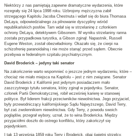
Niektórzy z nas pamiętają zapewne dramatyczne wydarzenia, które
rozegrały się 24 lipca 1998 roku. Uzbrojony mężczyzna zabił
strzegącego Kapitolu Jacoba Chestnuta i wdarł się do biura Thomasa
DeLaya, odpowiedzialnego za pilnowanie dyscypliny wśród
republikańskich posłów. Tam wdał się w strzelaninę z członkiem
ochrony DeLaya, detektywem Gibsonem. W wyniku strzelaniny ranna
została przypadkowa turystka, a Gibson zginął. Napastnik, Russell
Eugene Weston, został obezwładniony. Okazało się, że cierpi na
schizofrenię paranoidalną i nie może stanąć przed sądem. Obecnie
przebywa w federalnym szpitalu psychiatrycznym.
David Broderick – jedyny taki senator
Na zakończenie warto wspomnieć o jeszcze jednym wydarzeniu, które –
chociaż nie miało miejsca na Kapitolu – jest z nim związane. Senator
David Broderick z Kalifornii jest jedynym posiadaczem mało
zaszczytnego tytułu senatora, który zginął w pojedynku. Senator,
członek Partii Demokratycznej, robił wcześniej karierę w stanowej
polityce. Był liderem frakcji przeciwników niewolnictwa. Jego przyjaciel,
były przewodniczący kalifornijskiego Sądu Najwyższego, David Terry,
był zaś zwolennikiem niewolnictwa. Gdy Terry, z powodu swoich
poglądów, przegrał wybory, uznał, że to wina Brodericka. Między
przyjaciółmi doszło do ostrego konfliktu, który zakończył się
pojedynkiem.
I tak 13 września 1859 roku Terry i Broderick, obaj świetni strzelcy,