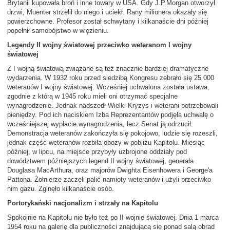
Brytanii kupowała broń i inne towary w USA. Gdy J.P.Morgan otworzył
drzwi, Muenter strzelił do niego i uciekł. Rany milionera okazały się
powierzchowne. Profesor został schwytany i kilkanaście dni później
popełnił samobójstwo w więzieniu.
Legendy II wojny światowej przeciwko weteranom I wojny
światowej
Z I wojną światową związane są też znacznie bardziej dramatyczne
wydarzenia. W 1932 roku przed siedzibą Kongresu zebrało się 25 000
weteranów I wojny światowej. Wcześniej uchwalona została ustawa,
zgodnie z którą w 1945 roku mieli oni otrzymać specjalne
wynagrodzenie. Jednak nadszedł Wielki Kryzys i weterani potrzebowali
pieniędzy. Pod ich naciskiem Izba Reprezentantów podjęła uchwałę o
wcześniejszej wypłacie wynagrodzenia, lecz Senat ją odrzucił.
Demonstracja weteranów zakończyła się pokojowo, ludzie się rozeszli,
jednak część weteranów rozbiła obozy w pobliżu Kapitolu. Miesiąc
później, w lipcu, na miejsce przybyły uzbrojone oddziały pod
dowództwem późniejszych legend II wojny światowej, generała
Douglasa MacArthura, oraz majorów Dwighta Eisenhowera i George'a
Pattona. Żołnierze zaczęli palić namioty weteranów i użyli przeciwko
nim gazu. Zginęło kilkanaście osób.
Portorykański nacjonalizm i strzały na Kapitolu
Spokojnie na Kapitolu nie było też po II wojnie światowej. Dnia 1 marca
1954 roku na galerię dla publiczności znajdującą się ponad salą obrad