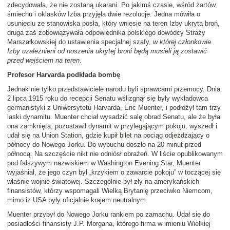
zdecydowała, że nie zostaną ukarani. Po jakimś czasie, wśród żartów,
śmiechu i oklasków Izba przyjęła dwie rezolucje. Jedna mówiła o
usunięciu ze stanowiska posła, który wniesie na teren Izby ukrytą broń,
druga zaś zobowiązywała odpowiednika polskiego dowódcy Straży
Marszałkowskiej do ustawienia specjalnej szafy,
w której członkowie
Izby uzależnieni od noszenia ukrytej broni będą musieli ją zostawić
przed wejściem na teren
.
Profesor Harvarda podkłada bombę
Jednak nie tylko przedstawiciele narodu byli sprawcami przemocy. Dnia
2 lipca 1915 roku do recepcji Senatu wślizgnął się były wykładowca
germanistyki z Uniwersytetu Harvarda, Eric Muenter, i podłożył tam trzy
laski dynamitu. Muenter chciał wysadzić salę obrad Senatu, ale że była
ona zamknięta, pozostawił dynamit w przylegającym pokoju, wyszedł i
udał się na Union Station, gdzie kupił bilet na pociąg odjeżdżający o
północy do Nowego Jorku. Do wybuchu doszło na 20 minut przed
północą. Na szczęście nikt nie odniósł obrażeń. W liście opublikowanym
pod fałszywym nazwiskiem w Washington Evening Star, Muenter
wyjaśniał, że jego czyn był „krzykiem o zawarcie pokoju” w toczącej się
właśnie wojnie światowej. Szczególnie był zły na amerykańskich
finansistów, którzy wspomagali Wielką Brytanię przeciwko Niemcom,
mimo iż USA były oficjalnie krajem neutralnym.
Muenter przybył do Nowego Jorku rankiem po zamachu. Udał się do
posiadłości finansisty J.P. Morgana, którego firma w imieniu Wielkiej