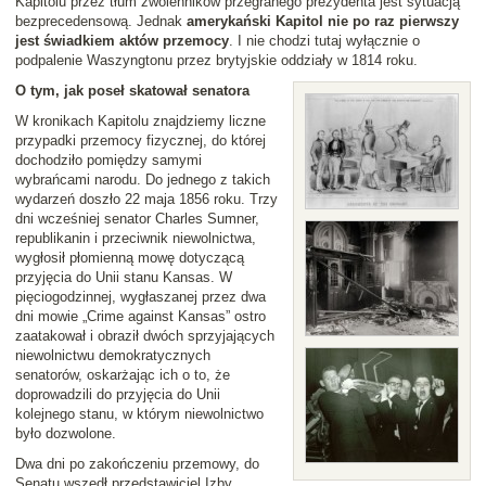
Kapitolu przez tłum zwolenników przegranego prezydenta jest sytuacją
bezprecedensową. Jednak
amerykański Kapitol nie po raz pierwszy
jest świadkiem aktów przemocy
. I nie chodzi tutaj wyłącznie o
podpalenie Waszyngtonu przez brytyjskie oddziały w 1814 roku.
O tym, jak poseł skatował senatora
W kronikach Kapitolu znajdziemy liczne
przypadki przemocy fizycznej, do której
dochodziło pomiędzy samymi
wybrańcami narodu. Do jednego z takich
wydarzeń doszło 22 maja 1856 roku. Trzy
dni wcześniej senator Charles Sumner,
republikanin i przeciwnik niewolnictwa,
wygłosił płomienną mowę dotyczącą
przyjęcia do Unii stanu Kansas. W
pięciogodzinnej, wygłaszanej przez dwa
dni mowie „Crime against Kansas” ostro
zaatakował i obraził dwóch sprzyjających
niewolnictwu demokratycznych
senatorów, oskarżając ich o to, że
doprowadzili do przyjęcia do Unii
kolejnego stanu, w którym niewolnictwo
było dozwolone.
Dwa dni po zakończeniu przemowy, do
Senatu wszedł przedstawiciel Izby