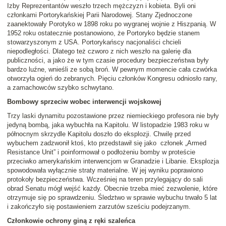
Izby Reprezentantów weszło trzech mężczyzn i kobieta. Byli oni
członkami Portorykańskiej Parii Narodowej. Stany Zjednoczone
zaanektowały Porotyko w 1898 roku po wygranej wojnie z Hiszpanią. W
1952 roku ostatecznie postanowiono, że Portoryko będzie stanem
stowarzyszonym z USA. Portorykańscy nacjonaliści chcieli
niepodległości. Dlatego też czworo z nich weszło na galerię dla
publiczności, a jako że w tym czasie procedury bezpieczeństwa były
bardzo luźne, wnieśli ze sobą broń. W pewnym momencie cała czwórka
otworzyła ogień do zebranych. Pięciu członków Kongresu odniosło rany,
a zamachowców szybko schwytano.
Bombowy sprzeciw wobec interwencji wojskowej
Trzy laski dynamitu pozostawione przez niemieckiego profesora nie były
jedyną bombą, jaka wybuchła na Kapitolu. W listopadzie 1983 roku w
północnym skrzydle Kapitolu doszło do eksplozji. Chwilę przed
wybuchem zadzwonił ktoś, kto przedstawił się jako członek „Armed
Resistance Unit” i poinformował o podłożeniu bomby w proteście
przeciwko amerykańskim interwencjom w Granadzie i Libanie. Eksplozja
spowodowała wyłącznie straty materialne. W jej wyniku poprawiono
protokoły bezpieczeństwa. Wcześniej na teren przylegający do sali
obrad Senatu mógł wejść każdy. Obecnie trzeba mieć zezwolenie, które
otrzymuje się po sprawdzeniu. Śledztwo w sprawie wybuchu trwało 5 lat
i zakończyło się postawieniem zarzutów sześciu podejrzanym.
Członkowie ochrony giną z ręki szaleńca