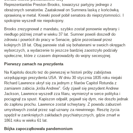
Reprezentantów Preston Brooks, towarzysz partyjny jednego z
obrażonych senatorów. Zaatakował on Sumnera laską z końcówką
oprawioną w metal. Krewki poseł pobił senatora do nieprzytomności. I
spokojnie wyszedł nie niepokojony.
Brooks zrezygnował z mandatu, szybko został ponownie wybrany i
niedługo później zmarł w wieku 37 lat. Sumner powoli doszedł do
zdrowia i powrócił do pracy w Senacie, gdzie pozostawał przez
kolejnych 18 lat. Obaj panowie stali się bohaterami w swoich okręgach
wyborczych, a wydarzenie to jeszcze bardziej zaostrzyło podziały
społeczne, które z czasem doprowadziły do wojny secesyjnej.
Pierwszy zamach na prezydenta
Na Kapitolu doszło też do pierwszej w historii próby zabójstwa
urzędującego prezydenta USA. W dniu 30 stycznia 1835 roku niejaki
Richard Lawrence ukrył się za jednym z filarów Capitol Rotunda z
zamiarem zabicia „króla Andrew". Gdy zjawił się prezydent Andrew
Jackson, Lawrence wyszedł zza filaru, wymierzył w serce polityka i
pociągnął za spust. Kapiszon odpalił, pojawił się dym, nie doszło jednak
do zapłonu prochu. Lawrence został schwytany. Z powodu zaburzeń
umysłowych został przez sąd uznany za niewinnego. Resztę życia
spędził w zamkniętych zakładach psychiatrycznych, gdzie zmarł w
1861 roku w wieku 61 lat.
Bójka zapoczątkowała pandemonium