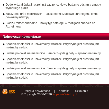
Dodo widział świat inaczej, niż sądzono. Nowe badanie odsłania zmysły
wymarłego ptaka
Zakażenie dróg moczowych – jak komórki czuciowe chronią nas przed
poważną infekcją
Blaszki mitochondrialne – nowy typ patologii w mózgach chorych na
Alzheimera
Najnowsze komentarze
Spadek dzietności to uniwersalny wzorzec. Przyczyna jest prostsza, niż
można by sądzić
Ludzie polowali na mamucice. Samce zwykle ginęły w sposób naturalny
Spadek dzietności to uniwersalny wzorzec. Przyczyna jest prostsza, niż
można by sądzić
Ludzie polowali na mamucice. Samce zwykle ginęły w sposób naturalny
Spadek dzietności to uniwersalny wzorzec. Przyczyna jest prostsza, niż
można by sądzić
Polityka prywatności
|
Kontakt
Szkolenia
© Copyright 2006-2026
KopalniaWiedzy.pl