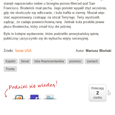
stanęli naprzeciwko siebie u brzegów jeziora Merced pod San
Francisco. Broderick miał pecha. Jego pistolet wypalił zbyt wcześnie,
gdy nie skończyło się odliczanie, i kula trafiła w ziemię. Musiał więc
stać wyprostowany czekając na strzał Terry'ego. Terry wystrzelił,
sądząc, że zadaje powierzchowną ranę. Jednak kula przebiła prawe
płuco Brodericka, który zmarł trzy dni później.
Było to kolejne wydarzenie, które podzieliło amerykańską opinię
publiczną i przyczyniło się do wybuchu wojny secesyjnej.
Źródło:
Senat USA
Autor:
Mariusz Bloński
Kapitol
Senat
Izba Reprezentantów
przemoc
zamach
Trump
Polecają
2
osoby