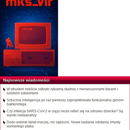
Najnowsze wiadomości
W etruskim mieście odkryto rytualną studnię z nienaruszonymi darami i
ludzkimi szkieletami
Sztuczna inteligencja po raz pierwszy zaprojektowała funkcjonalny genom
bakteriofaga
Czy infekcja SARS-CoV-2 w ciąży może odbić się na zdrowiu dziecka? Są
wyniki metaanalizy
Dodo widział świat inaczej, niż sądzono. Nowe badanie odsłania zmysły
wymarłego ptaka