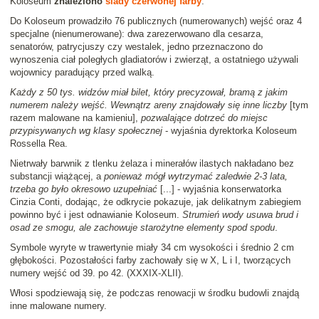
Koloseum
znaleziono
ślady czerwonej farby
.
Do Koloseum prowadziło 76 publicznych (numerowanych) wejść oraz 4
specjalne (nienumerowane): dwa zarezerwowano dla cesarza,
senatorów, patrycjuszy czy westalek, jedno przeznaczono do
wynoszenia ciał poległych gladiatorów i zwierząt, a ostatniego używali
wojownicy paradujący przed walką.
Każdy z 50 tys. widzów miał bilet, który precyzował, bramą z jakim
numerem należy wejść. Wewnątrz areny znajdowały się inne liczby
[tym
razem malowane na kamieniu],
pozwalające dotrzeć do miejsc
przypisywanych wg klasy społecznej
- wyjaśnia dyrektorka Koloseum
Rossella Rea.
Nietrwały barwnik z tlenku żelaza i minerałów ilastych nakładano bez
substancji wiążącej, a
ponieważ mógł wytrzymać zaledwie 2-3 lata,
trzeba go było okresowo uzupełniać
[...] - wyjaśnia konserwatorka
Cinzia Conti, dodając, że odkrycie pokazuje, jak delikatnym zabiegiem
powinno być i jest odnawianie Koloseum.
Strumień wody usuwa brud i
osad ze smogu, ale zachowuje starożytne elementy spod spodu
.
Symbole wyryte w trawertynie miały 34 cm wysokości i średnio 2 cm
głębokości. Pozostałości farby zachowały się w X, L i I, tworzących
numery wejść od 39. po 42. (XXXIX-XLII).
Włosi spodziewają się, że podczas renowacji w środku budowli znajdą
inne malowane numery.