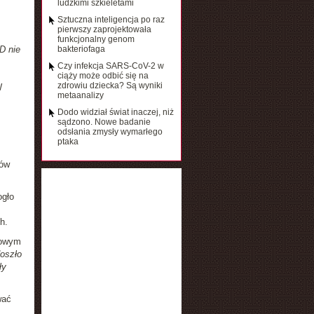
ludzkimi szkieletami
Sztuczna inteligencja po raz
pierwszy zaprojektowała
funkcjonalny genom
D nie
bakteriofaga
Czy infekcja SARS-CoV-2 w
ciąży może odbić się na
zdrowiu dziecka? Są wyniki
W
metaanalizy
.
Dodo widział świat inaczej, niż
sądzono. Nowe badanie
odsłania zmysły wymarłego
ptaka
tów
ogło
h.
sowym
doszło
ły
wać