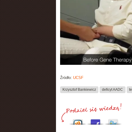
Źródło:
UCSF
Krzysztof Bankiewicz
deficyt AADC
t