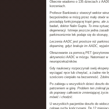
Obecnie wiadomo o 135 dzieciach z AADC 
korzeniach.
Profesor Bankiewicz stworzył wektor wir
bezpośrednio w mózg przez mały otwór w
posiadają funkcjonującej kopii genu, ale
badań, doktor Nalin Gupta.
To inna sytuac
degeneracji
. Istnieje jeszcze jedna zas
parkinsonizmie lek podaje się do skorupy
Leczenia AADC jest prostsze niż parkins
dopaminę, gdyż brakuje im AADC
, wyjaśn
Obrazowanie za pomocą PET (pozytonowa 
aktywności AADC w mózgu. Natomiast w p
neuroprzekaźników.
Gdy naukowcy rozpoczynali swój eksperyme
wyciągać ręce lub chwytać, a żadne nie by
sześcioro cierpiało na bezsenność. Zdoln
Po zabiegu u wszystkich dzieci doszło 
patrzeniem w górę.
Problem ten zniknął ja
do poprawy całkowicie zmieniającej życie. 
mówić i chodzić
.
U wszystkich pacjentów doszło do widoczn
celowe ruchy kończynami. Do 12 miesiąca p