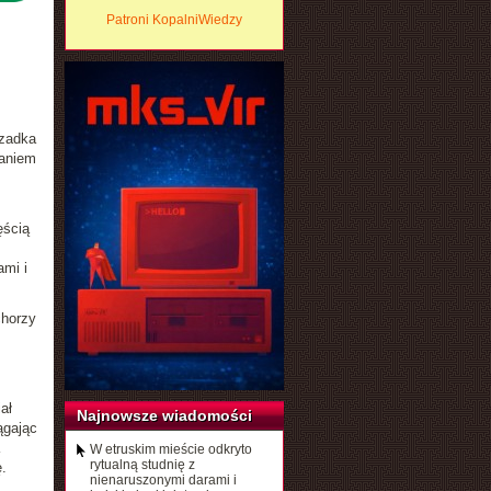
Patroni KopalniWiedzy
rzadka
laniem
ęścią
ami i
chorzy
ał
Najnowsze wiadomości
ągając
W etruskim mieście odkryto
rytualną studnię z
.
nienaruszonymi darami i