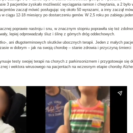
ie 3 pacjentów zyskało możliwość wyciągania ramion i chwytania, a 2 było 
pacjentów zaczął mówić posługując się około 50 wyrazami, a inny zaczął mów
 ciągu 12-18 miesięcy po dostarczeniu genów. W 2,5 roku po zabiegu jede
nacznej poprawie nastroju i snu, w znacznym stopniu poprawiła się też zdolno
wały, lepiej odprowadzały śluz i ślinę z górnych dróg oddechowych.
tko-, ani długoterminowych skutków ubocznych terapii. Jeden z małych pacj
zasie w dobrym – jak na swoją chorobę – stanie zdrowia i przyczyną śmierci
nuuje testy swojej terapii na chorych z parkinsonizmem i przygotowuje się d
gicznej i wektora wirusowego na pacjentach na wczesnym etapie choroby Alzh