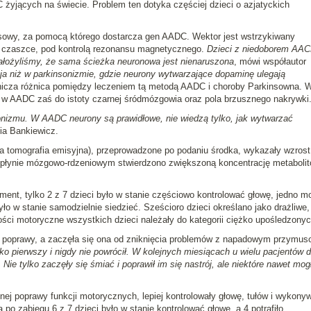
żyjących na świecie. Problem ten dotyka częściej dzieci o azjatyckich
usowy, za pomocą którego dostarcza gen AADC. Wektor jest wstrzykiwany
 czaszce, pod kontrolą rezonansu magnetycznego.
Dzieci z niedoborem AAC
 założyliśmy, że sama ścieżka neuronowa jest nienaruszona
, mówi współautor
ja niż w parkinsonizmie, gdzie neurony wytwarzające dopaminę ulegają
adnicza różnica pomiędzy leczeniem tą metodą AADC i choroby Parkinsowna. 
, w AADC zaś do istoty czarnej śródmózgowia oraz pola brzusznego nakrywki
onizmu. W AADC neurony są prawidłowe, nie wiedzą tylko, jak wytwarzać
ia Bankiewicz.
tomografia emisyjna), przeprowadzone po podaniu środka, wykazały wzrost
łynie mózgowo-rdzeniowym stwierdzono zwiększoną koncentrację metaboli
nt, tylko 2 z 7 dzieci było w stanie częściowo kontrolować głowę, jedno m
ło w stanie samodzielnie siedzieć. Sześcioro dzieci określano jako drażliwe,
ości motoryczne wszystkich dzieci należały do kategorii ciężko upośledzonyc
do poprawy, a zaczęła się ona od zniknięcia problemów z napadowym przymu
ko pierwszy i nigdy nie powrócił. W kolejnych miesiącach u wielu pacjentów 
Nie tylko zaczęły się śmiać i poprawił im się nastrój, ale niektóre nawet mog
ej poprawy funkcji motorycznych, lepiej kontrolowały głowę, tułów i wykony
o zabiegu 6 z 7 dzieci było w stanie kontrolować głowę, a 4 potrafiło