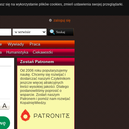
asz się na wykorzystanie plików cookies, zmień ustawienia swojej przeglądarki.
zaloguj się
e
Wywiady
Praca
a
Humanistyka
Ciekawostki
Zostań Patronem
Od 2006 roku popularyzujemy
naukę. Chcemy się rozwijać i
dostarczać naszym Czytelnikom
jeszcze więcej atrakcyjnych
treści wysokiej jakości. Dlatego
postanowiliśmy poprosić o
wsparcie. Zostań naszym
Patronem i pomóż nam rozwijać
KopalnięWiedzy.
A