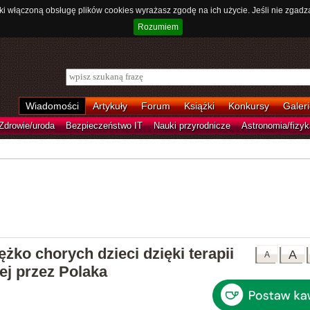
ki włączoną obsługę plików cookies wyrażasz zgodę na ich użycie. Jeśli nie zgadz
Rozumiem
Wiadomości
Artykuły
Forum
Książki
Konkursy
Galeri
Zdrowie/uroda
Bezpieczeństwo IT
Nauki przyrodnicze
Astronomia/fizyk
żko chorych dzieci dzięki terapii
A
A
j przez Polaka