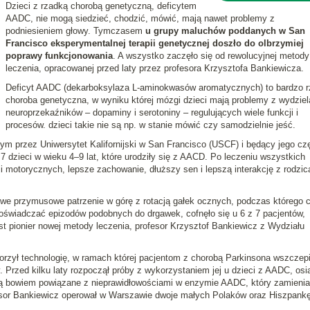
Dzieci z rzadką chorobą genetyczną, deficytem
AADC, nie mogą siedzieć, chodzić, mówić, mają nawet problemy z
podniesieniem głowy. Tymczasem
u grupy maluchów poddanych w San
Francisco eksperymentalnej terapii genetycznej doszło do olbrzymiej
poprawy funkcjonowania
. A wszystko zaczęło się od rewolucyjnej metody
leczenia, opracowanej przed laty przez profesora Krzysztofa Bankiewicza.
Deficyt AADC (dekarboksylaza L-aminokwasów aromatycznych) to bardzo 
choroba genetyczna, w wyniku której mózgi dzieci mają problemy z wydzie
neuroprzekaźników – dopaminy i serotoniny – regulujących wiele funkcji i
procesów. dzieci takie nie są np. w stanie mówić czy samodzielnie jeść.
 przez Uniwersytet Kalifornijski w San Francisco (USCF) i będący jego cz
ł 7 dzieci w wieku 4–9 lat, które urodziły się z AACD. Po leczeniu wszystkich
motorycznych, lepsze zachowanie, dłuższy sen i lepszą interakcję z rodzic
owe przymusowe patrzenie w górę z rotacją gałek ocznych, podczas którego 
doświadczać epizodów podobnych do drgawek, cofnęło się u 6 z 7 pacjentów,
t pionier nowej metody leczenia, profesor Krzysztof Bankiewicz z Wydziału
worzył technologię, w ramach której pacjentom z chorobą Parkinsona wszczepi
Przed kilku laty rozpoczął próby z wykorzystaniem jej u dzieci z AADC, osi
są bowiem powiązane z nieprawidłowościami w enzymie AADC, który zamienia
sor Bankiewicz operował w Warszawie dwoje małych Polaków oraz Hiszpankę