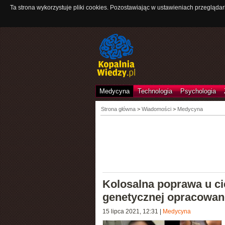
Ta strona wykorzystuje pliki cookies. Pozostawiając w ustawieniach przeglądar
Medycyna
Technologia
Psychologia
Strona główna
>
Wiadomości
>
Medycyna
Kolosalna poprawa u cię
genetycznej opracowane
15 lipca 2021, 12:31
|
Medycyna