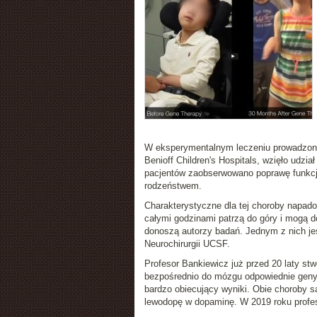
W eksperymentalnym leczeniu prowadzonym
Benioff Children's Hospitals, wzięło udzia
pacjentów zaobserwowano poprawę funkcji 
rodzeństwem.
Charakterystyczne dla tej choroby napad
całymi godzinami patrzą do góry i mogą 
donoszą autorzy badań. Jednym z nich jes
Neurochirurgii UCSF.
Profesor Bankiewicz już przed 20 laty st
bezpośrednio do mózgu odpowiednie geny. 
bardzo obiecujący wyniki. Obie choroby 
lewodopę w dopaminę. W 2019 roku profe