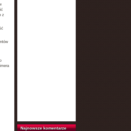
w
ić
n z
ść
entów
o
eimera
Najnowsze komentarze