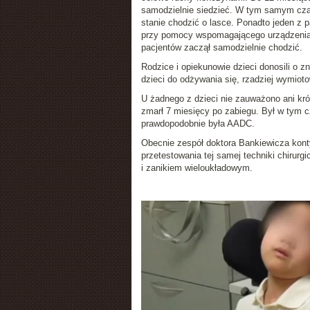
samodzielnie siedzieć. W tym samym czas
stanie chodzić o lasce. Ponadto jeden z 
przy pomocy wspomagającego urządzenia w
pacjentów zaczął samodzielnie chodzić.
Rodzice i opiekunowie dzieci donosili o z
dzieci do odżywania się, rzadziej wymioto
U żadnego z dzieci nie zauważono ani kró
zmarł 7 miesięcy po zabiegu. Był w tym c
prawdopodobnie była AADC.
Obecnie zespół doktora Bankiewicza konty
przetestowania tej samej techniki chirur
i zanikiem wieloukładowym.