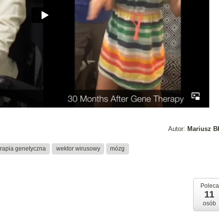
Autor:
Mariusz B
erapia genetyczna
wektor wirusowy
mózg
Poleca
11
osób