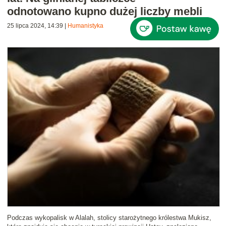
odnotowano kupno dużej liczby mebli
25 lipca 2024, 14:39
|
Humanistyka
Podczas wykopalisk w Alalah, stolicy starożytnego królestwa Mukisz,