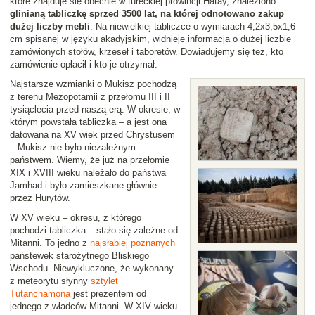
które znajduje się obecnie w tureckiej prowincji Hatay, znaleziono
glinianą tabliczkę sprzed 3500 lat, na której odnotowano zakup
dużej liczby mebli
. Na niewielkiej tabliczce o wymiarach 4,2x3,5x1,6
cm spisanej w języku akadyjskim, widnieje informacja o dużej liczbie
zamówionych stołów, krzeseł i taboretów. Dowiadujemy się też, kto
zamówienie opłacił i kto je otrzymał.
Najstarsze wzmianki o Mukisz pochodzą
z terenu Mezopotamii z przełomu III i II
tysiąclecia przed naszą erą. W okresie, w
którym powstała tabliczka – a jest ona
datowana na XV wiek przed Chrystusem
– Mukisz nie było niezależnym
państwem. Wiemy, że już na przełomie
XIX i XVIII wieku należało do państwa
Jamhad i było zamieszkane głównie
przez Hurytów.
W XV wieku – okresu, z którego
pochodzi tabliczka – stało się zależne od
Mitanni. To jedno z
najsłabiej poznanych
państewek starożytnego Bliskiego
Wschodu. Niewykluczone, że wykonany
z meteorytu słynny
sztylet
Tutanchamona
jest prezentem od
jednego z władców Mitanni. W XIV wieku