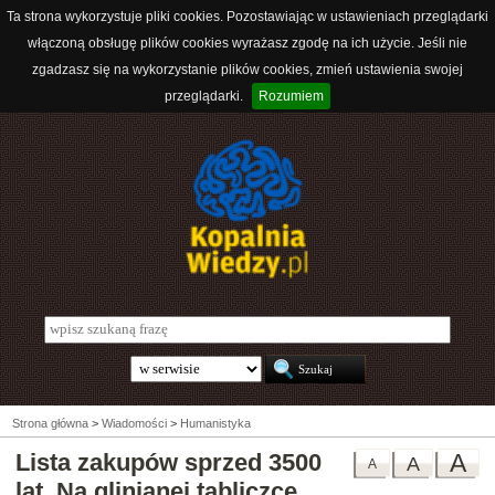
Ta strona wykorzystuje pliki cookies. Pozostawiając w ustawieniach przeglądarki
włączoną obsługę plików cookies wyrażasz zgodę na ich użycie. Jeśli nie
zgadzasz się na wykorzystanie plików cookies, zmień ustawienia swojej
przeglądarki.
Rozumiem
Strona główna
>
Wiadomości
>
Humanistyka
Lista zakupów sprzed 3500
A
A
A
lat. Na glinianej tabliczce