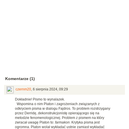
Komentarze (1)
czernm20
,
6 sierpnia 2024, 09:29
Dokładnie! Pismo to wynalazek.
Wspomina o nim Platon i zagrożeniach związanych z
odkryciem pisma w dialogu Fajdros. To problem rozstrzygany
przez Derridę, dekonstrukcjonistę opierającego się na
metodzie fenomenologicznej. Problem z pismem na który
zwracał uwagę Platon to:
farmakon
. Krytyka pisma jest
ogromna. Platon wolał wykładać ustnie zamiast wykładać