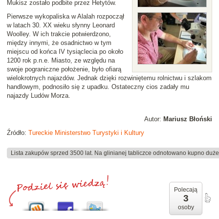
Mukisz zostało podbite przez Hetytów.
Pierwsze wykopaliska w Alalah rozpoczął
w latach 30. XX wieku słynny Leonard
Woolley. W ich trakcie potwierdzono,
między innymi, że osadnictwo w tym
miejscu od końca IV tysiąclecia po około
1200 rok p.n.e. Miasto, ze względu na
swoje pograniczne położenie, było ofiarą
wielokrotnych najazdów. Jednak dzięki rozwiniętemu rolnictwu i szlakom
handlowym, podnosiło się z upadku. Ostateczny cios zadały mu
najazdy Ludów Morza.
Autor:
Mariusz Błoński
Źródło:
Tureckie Ministerstwo Turystyki i Kultury
Lista zakupów sprzed 3500 lat. Na glinianej tabliczce odnotowano kupno dużej
Polecają
3
osoby