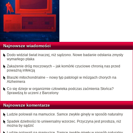
Najnowsze wiadomości
Dodo widział świat inaczej, niż sądzono. Nowe badanie odsłania zmysły
wymarłego ptaka
Zakażenie dróg moczowych – jak komórki czuciowe chronią nas przed
poważną infekcją
Blaszki mitochondrialne – nowy typ patologii w mózgach chorych na
Alzheimera
Co się dzieje w organizmie człowieka podczas zaćmienia Słońca?
Sprawdzą to uczeni z Barcelony
Najnowsze komentarze
Ludzie polowali na mamucice. Samce zwykle ginęły w sposób naturalny
Spadek dzietności to uniwersalny wzorzec. Przyczyna jest prostsza, niż
można by sądzić
Ludzie polowali na mamucice. Samce zwykle ginęły w sposób naturalny