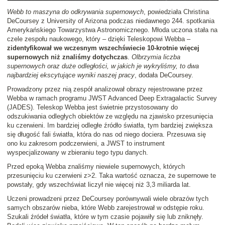
Webb to maszyna do odkrywania supernowych
, powiedziała Christina
DeCoursey z University of Arizona podczas niedawnego 244. spotkania
Amerykańskiego Towarzystwa Astronomicznego. Młoda uczona stała na
czele zespołu naukowego, który – dzięki Teleskopowi Webba –
zidentyfikował we wczesnym wszechświecie 10-krotnie więcej
supernowych niż znaliśmy dotychczas
.
Olbrzymia liczba
supernowych oraz duże odległości, w jakich je wykryliśmy, to dwa
najbardziej ekscytujące wyniki naszej pracy
, dodała DeCoursey.
Prowadzony przez nią zespół analizował obrazy rejestrowane przez
Webba w ramach programu JWST Advanced Deep Extragalactic Survey
(JADES). Teleskop Webba jest świetnie przystosowany do
odszukiwania odległych obiektów ze względu na zjawisko przesunięcia
ku czerwieni. Im bardziej odległe źródło światła, tym bardziej zwiększa
się długość fali światła, która do nas od niego dociera. Przesuwa się
ono ku zakresom podczerwieni, a JWST to instrument
wyspecjalizowany w zbieraniu tego typu danych.
Przed epoką Webba znaliśmy niewiele supernowych, których
przesunięciu ku czerwieni z>2. Taka wartość oznacza, że supernowe te
powstały, gdy wszechświat liczył nie więcej niż 3,3 miliarda lat.
Uczeni prowadzeni przez DeCoursey porównywali wiele obrazów tych
samych obszarów nieba, które Webb zarejestrował w odstępie roku.
Szukali źródeł światła, które w tym czasie pojawiły się lub zniknęły.