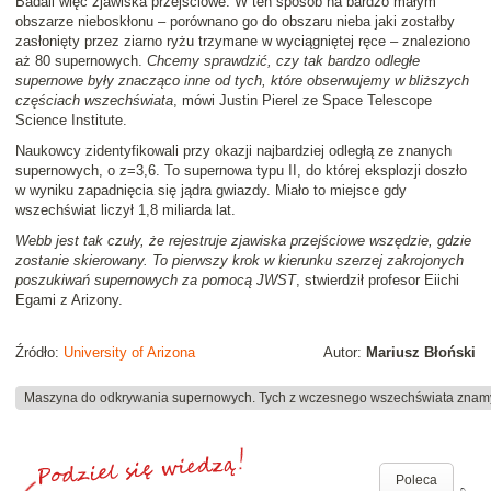
Badali więc zjawiska przejściowe. W ten sposób na bardzo małym
obszarze nieboskłonu – porównano go do obszaru nieba jaki zostałby
zasłonięty przez ziarno ryżu trzymane w wyciągniętej ręce – znaleziono
aż 80 supernowych.
Chcemy sprawdzić, czy tak bardzo odległe
supernowe były znacząco inne od tych, które obserwujemy w bliższych
częściach wszechświata
, mówi Justin Pierel ze Space Telescope
Science Institute.
Naukowcy zidentyfikowali przy okazji najbardziej odległą ze znanych
supernowych, o z=3,6. To supernowa typu II, do której eksplozji doszło
w wyniku zapadnięcia się jądra gwiazdy. Miało to miejsce gdy
wszechświat liczył 1,8 miliarda lat.
Webb jest tak czuły, że rejestruje zjawiska przejściowe wszędzie, gdzie
zostanie skierowany. To pierwszy krok w kierunku szerzej zakrojonych
poszukiwań supernowych za pomocą JWST
, stwierdził profesor Eiichi
Egami z Arizony.
Źródło:
University of Arizona
Autor:
Mariusz Błoński
Maszyna do odkrywania supernowych. Tych z wczesnego wszechświata znamy 
Poleca