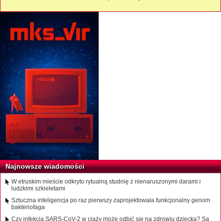
Najnowsze wiadomości
W etruskim mieście odkryto rytualną studnię z nienaruszonymi darami i
ludzkimi szkieletami
Sztuczna inteligencja po raz pierwszy zaprojektowała funkcjonalny genom
bakteriofaga
Czy infekcja SARS-CoV-2 w ciąży może odbić się na zdrowiu dziecka? Są