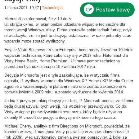
1 marca 2007, 19:47
|
Technologia
Microsoft poinformował, że
z 10 do 5
lat
skraca okres, w jakim będzie udzielane wsparcie techniczne dla
trzech wersji Windows Visty. Firma zostawiła sobie jednak furtkę, gdyż
oświadczyła, że
nie jest to decyzja ostateczna
i w razie potrzeby czas
wsparcia może zostać wydłużony.
Edycje Vista Business i Vista Enterprise będą mogły liczyć na 10-letnie
wsparcie techniczne, które zakończy się w 2017 roku. Natomiast dla
Visty Home Basic, Home Premium i Ultimate pomoc techniczna
przestanie być udzielana po 10 kwietnia 2012 roku.
Decyzja Microsoftu jest o tyle zaskakująca, że w styczniu firma
ogłosiła, iż wydłuży wsparcie dla Windows XP Home i XP Media Center.
Zgodnie z wcześniejszymi planami miało ono zostać zakończone w
połowie kwietnia 2009 roku, a zostało wydłużone do kwietnia 2014.
Jedną z przyczyn takiej decyzji jest fakt, iż Microsoft ocenia, że klienci
będą dłużej używali tych wersji, niż wcześniej przewidywano. Co do
Visty wstępne przewidywania okresu przez który będzie używana
skłoniły Microsoft do podjęcia decyzji o skróceniu tego czasu.
Michael Cherry, analityk z firm Directions on Microsoft, powiedział, że
koncern wierzy, iż następca Visty pojawi się w zapowiadanym czasie
(rok 2009), więc użytkownicy zmienią system operacyjny. Z kolei za