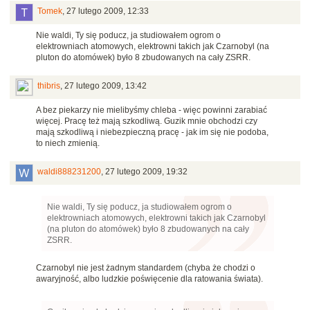
Tomek
,
27 lutego 2009, 12:33
Nie waldi, Ty się poducz, ja studiowałem ogrom o
elektrowniach atomowych, elektrowni takich jak Czarnobyl (na
pluton do atomówek) było 8 zbudowanych na cały ZSRR.
thibris
,
27 lutego 2009, 13:42
A bez piekarzy nie mielibyśmy chleba - więc powinni zarabiać
więcej. Pracę też mają szkodliwą. Guzik mnie obchodzi czy
mają szkodliwą i niebezpieczną pracę - jak im się nie podoba,
to niech zmienią.
waldi888231200
,
27 lutego 2009, 19:32
Nie waldi, Ty się poducz, ja studiowałem ogrom o
elektrowniach atomowych, elektrowni takich jak Czarnobyl
(na pluton do atomówek) było 8 zbudowanych na cały
ZSRR.
Czarnobyl nie jest żadnym standardem (chyba że chodzi o
awaryjność, albo ludzkie poświęcenie dla ratowania świata).