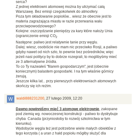
serca?
Z jednej elektrowni atomowej można by utrzymać całą
Warszawę. Bez emisji czegokolwiek do atmosfery.
Poza tym składowanie popiołów... wiesz że obecnie jest to
materia zagrażająca miastu w razie przerwania wału
przeciwpowodziowego?
Kolejne: oszczędzanie pieniędzy za kary które nałoży Unia
(ograniczenie emisji CO
2
Następne: paliwo jest relatywnie tanie przy węglu.
Dalej: wiesz, osobiście nie mam nic przeciwko Rosji, a paliwo
gdyby nawet od nich szło, to pewnie bez pośredników, więc
jeżeli nasi politycy by to dobrze rozegrali, to moglibyśmy mieć
ze 3 alternatywne źródła.
To co Ty nazwałeś "filarem gospodarczym", jest (obecnie
koniecznym) balastem gospodarki. I na tym właśnie górnicy
żerują.
Jeszcze kilka lat... przy pierwszych elektrowniach atomowych
skończy się ich reżim.
waldi888231200
,
27 lutego 2009, 12:20
Dawno powinniśmy mieć 3 atomowe elektrownie
, zakopane
pod ziemią wg. nowoczesnej konstrukcji - paliwo to dystrybuje
chyba Canada (przyniosłoby to rozwój szkolnictwa w tym
kierunku).
Wydobycie węgla też jest potrzebne wiele małych obiektów z
tego korzysta ( a uran z hałd popiołu mógłby służyć dla