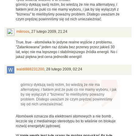
górnicy dyktują swój reżim, bo wiedzą że nie ma alternatywy, i
faktem jest że puki co nie mamy wyboru, i jak by się wyłączyli z
"biznesu" to mielibyśmy poważny problem. Dlatego uważam że
czym prędzej powinniśmy się od nich uniezależniać.
mikroos
,
27 lutego 2009, 21:24
True, true - atomówka to jedyne realne wyjście z problemu.
"Zatankowana" jeden raz działa bez przerwy przez jakieś 30
lat, więc nie ma lepszego i stabilniejszego źródła energii. No i
jakaż piękna jest cena jednostki energii!
waldi888231200
,
28 lutego 2009, 02:24
górnicy dyktują swój reżim, bo wiedzą że nie ma
alternatywy, i faktem jest że puki co nie mamy wyboru, i jak
by się wyłączyli z "biznesu" to mielibyśmy poważny
problem. Dlatego uważam że czym prędzej powinniśmy
się od nich uniezależniać.
Atomówek oznacza dla elektrowni atomowych a nie bomb ,
leczcie się z medialnego stereotypu bo to właśnie on blokuje
rozwój energetyki jądrowej.
W
tonie węgla jest tyle uranu że można pozyskać 8x tyle