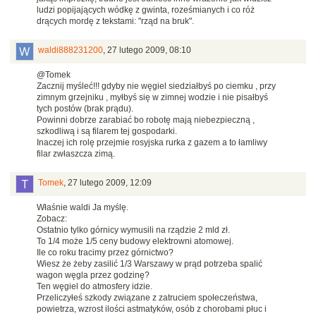
ludzi popijających wódkę z gwinta, roześmianych i co róż
drących mordę z tekstami: "rząd na bruk".
waldi888231200
,
27 lutego 2009, 08:10
@Tomek
Zacznij myśleć!!! gdyby nie węgiel siedziałbyś po ciemku , przy
zimnym grzejniku , myłbyś się w zimnej wodzie i nie pisałbyś
tych postów (brak prądu).
Powinni dobrze zarabiać bo robotę mają niebezpieczną ,
szkodliwą i są filarem tej gospodarki.
Inaczej ich rolę przejmie rosyjska rurka z gazem a to łamliwy
filar zwłaszcza zimą.
Tomek
,
27 lutego 2009, 12:09
Właśnie waldi Ja myślę.
Zobacz:
Ostatnio tylko górnicy wymusili na rządzie 2 mld zł.
To 1/4 może 1/5 ceny budowy elektrowni atomowej.
Ile co roku tracimy przez górnictwo?
Wiesz że żeby zasilić 1/3 Warszawy w prąd potrzeba spalić
wagon węgla przez godzinę?
Ten węgiel do atmosfery idzie.
Przeliczyłeś szkody związane z zatruciem społeczeństwa,
powietrza, wzrost ilości astmatyków, osób z chorobami płuc i