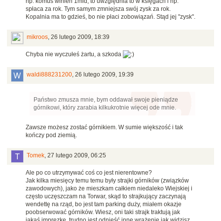
np. komuś winien 1mld, to uwzględnia to w księgach i np.
spłaca za rok. Tym samym zmniejsza swój zysk za rok.
Kopalnia ma to gdzieś, bo nie płaci zobowiązań. Stąd jej "zysk".
mikroos
,
26 lutego 2009, 18:39
Chyba nie wyczułeś żartu, a szkoda
waldi888231200
,
26 lutego 2009, 19:39
Państwo zmusza mnie, bym oddawał swoje pieniądze
górnikowi, który zarabia kilkukrotnie więcej ode mnie.
Zawsze możesz zostać górnikiem. W sumie większość i tak
kończy pod ziemią.
Tomek
,
27 lutego 2009, 06:25
Ale po co utrzymywać coś co jest nierentowne?
Jak kilka miesięcy temu temu były strajki górników (związków
zawodowych), jako że mieszkam całkiem niedaleko Wiejskiej i
często uczęszczam na Torwar, skąd to strajkujący zaczynają
wendettę na rząd, bo jest tam parking duży, miałem okazje
poobserwować górników. Wiesz, oni taki strajk traktują jak
jakąś imprezkę, trudno jest odnieść inne wrażenie jak widzisz