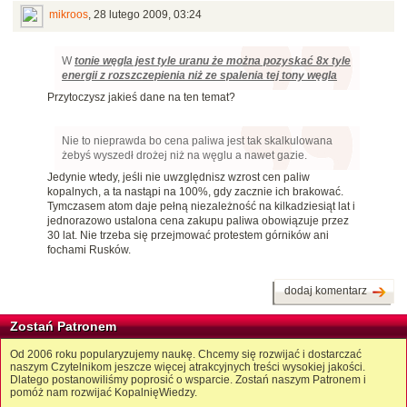
mikroos
,
28 lutego 2009, 03:24
W
tonie węgla jest tyle uranu że można pozyskać 8x tyle
energii z rozszczepienia niż ze spalenia tej tony węgla
Przytoczysz jakieś dane na ten temat?
Nie to nieprawda bo cena paliwa jest tak skalkulowana
żebyś wyszedł drożej niż na węglu a nawet gazie.
Jedynie wtedy, jeśli nie uwzględnisz wzrost cen paliw
kopalnych, a ta nastąpi na 100%, gdy zacznie ich brakować.
Tymczasem atom daje pełną niezależność na kilkadziesiąt lat i
jednorazowo ustalona cena zakupu paliwa obowiązuje przez
30 lat. Nie trzeba się przejmować protestem górników ani
fochami Rusków.
dodaj komentarz
Zostań Patronem
Od 2006 roku popularyzujemy naukę. Chcemy się rozwijać i dostarczać
naszym Czytelnikom jeszcze więcej atrakcyjnych treści wysokiej jakości.
Dlatego postanowiliśmy poprosić o wsparcie. Zostań naszym Patronem i
pomóż nam rozwijać KopalnięWiedzy.