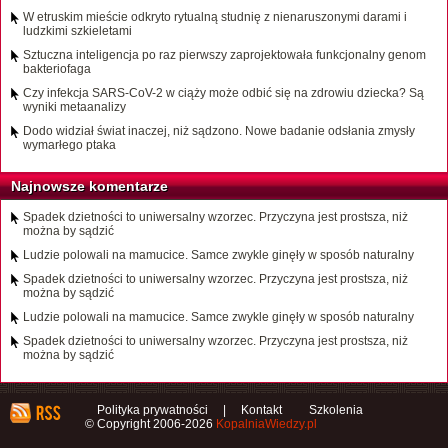
W etruskim mieście odkryto rytualną studnię z nienaruszonymi darami i
ludzkimi szkieletami
Sztuczna inteligencja po raz pierwszy zaprojektowała funkcjonalny genom
bakteriofaga
Czy infekcja SARS-CoV-2 w ciąży może odbić się na zdrowiu dziecka? Są
wyniki metaanalizy
Dodo widział świat inaczej, niż sądzono. Nowe badanie odsłania zmysły
wymarłego ptaka
Najnowsze komentarze
Spadek dzietności to uniwersalny wzorzec. Przyczyna jest prostsza, niż
można by sądzić
Ludzie polowali na mamucice. Samce zwykle ginęły w sposób naturalny
Spadek dzietności to uniwersalny wzorzec. Przyczyna jest prostsza, niż
można by sądzić
Ludzie polowali na mamucice. Samce zwykle ginęły w sposób naturalny
Spadek dzietności to uniwersalny wzorzec. Przyczyna jest prostsza, niż
można by sądzić
Polityka prywatności
|
Kontakt
Szkolenia
© Copyright 2006-2026
KopalniaWiedzy.pl