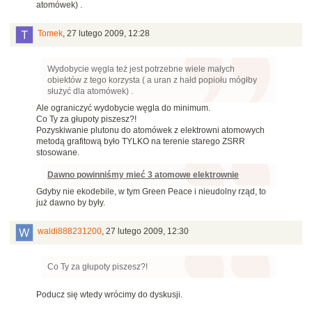
atomówek) .
Tomek
,
27 lutego 2009, 12:28
Wydobycie węgla też jest potrzebne wiele małych
obiektów z tego korzysta ( a uran z hałd popiołu mógłby
służyć dla atomówek) .
Ale ograniczyć wydobycie węgla do minimum.
Co Ty za głupoty piszesz?!
Pozyskiwanie plutonu do atomówek z elektrowni atomowych
metodą grafitową było TYLKO na terenie starego ZSRR
stosowane.
Dawno powinniśmy mieć 3 atomowe elektrownie
Gdyby nie ekodebile, w tym Green Peace i nieudolny rząd, to
już dawno by były.
waldi888231200
,
27 lutego 2009, 12:30
Co Ty za głupoty piszesz?!
Poducz się wtedy wrócimy do dyskusji.