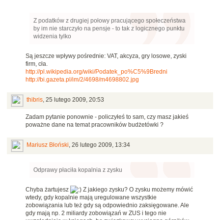
Z podatków z drugiej połowy pracującego społeczeństwa
by im nie starczyło na pensje - to tak z logicznego punktu
widzenia tylko
Są jeszcze wpływy pośrednie: VAT, akcyza, gry losowe, zyski
firm, cła.
http://pl.wikipedia.org/wiki/Podatek_po%C5%9Bredni
http://bi.gazeta.pl/im/2/4698/m4698802.jpg
thibris
,
25 lutego 2009, 20:53
Zadam pytanie ponownie - policzyłeś to sam, czy masz jakieś
poważne dane na temat pracowników budżetówki ?
Mariusz Błoński
,
26 lutego 2009, 13:34
Odprawy płaciła kopalnia z zysku
Chyba żartujesz
Z jakiego zysku? O zysku możemy mówić
wtedy, gdy kopalnie mają uregulowane wszystkie
zobowiązania lub też gdy są odpowiednio zaksięgowane. Ale
gdy mają np. 2 miliardy zobowiązań w ZUS i tego nie