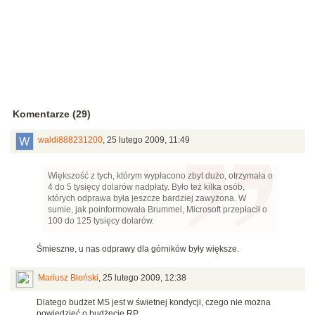
Komentarze (29)
waldi888231200
,
25 lutego 2009, 11:49
Większość z tych, którym wypłacono zbyt dużo, otrzymała o
4 do 5 tysięcy dolarów nadpłaty. Było też kilka osób,
których odprawa była jeszcze bardziej zawyżona. W
sumie, jak poinformowała Brummel, Microsoft przepłacił o
100 do 125 tysięcy dolarów.
Śmieszne, u nas odprawy dla górników były większe.
Mariusz Błoński
,
25 lutego 2009, 12:38
Dlatego budżet MS jest w świetnej kondycji, czego nie można
powiedzieć o budżecie RP.