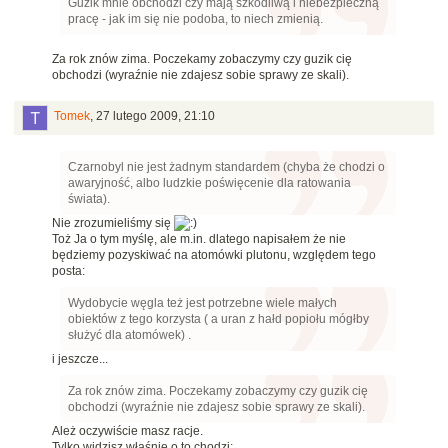
Guzik mnie obchodzi czy mają szkodliwą i niebezpieczną
pracę - jak im się nie podoba, to niech zmienią.
Za rok znów zima. Poczekamy zobaczymy czy guzik cię
obchodzi (wyraźnie nie zdajesz sobie sprawy ze skali).
Tomek
,
27 lutego 2009, 21:10
Czarnobyl nie jest żadnym standardem (chyba że chodzi o
awaryjność, albo ludzkie poświęcenie dla ratowania
świata).
Nie zrozumieliśmy się
Toż Ja o tym myślę, ale m.in. dlatego napisałem że nie
będziemy pozyskiwać na atomówki plutonu, względem tego
posta:
Wydobycie węgla też jest potrzebne wiele małych
obiektów z tego korzysta ( a uran z hałd popiołu mógłby
służyć dla atomówek) .
i jeszcze...
Za rok znów zima. Poczekamy zobaczymy czy guzik cię
obchodzi (wyraźnie nie zdajesz sobie sprawy ze skali).
Ależ oczywiście masz racje.
Tylko widzisz właśnie o to chodzi: