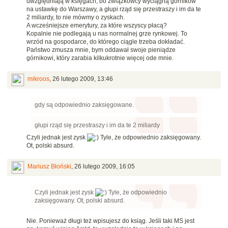
uwzględniają w księgach, bo związkowcy wyciągną górników
na ustawkę do Warszawy, a głupi rząd się przestraszy i im da te
2 miliardy, to nie mówmy o zyskach.
A wcześniejsze emerytury, za które wszyscy płacą?
Kopalnie nie podlegają u nas normalnej grze rynkowej. To
wrzód na gospodarce, do którego ciągle trzeba dokładać.
Państwo zmusza mnie, bym oddawał swoje pieniądze
górnikowi, który zarabia kilkukrotnie więcej ode mnie.
mikroos
,
26 lutego 2009, 13:46
gdy są odpowiednio zaksięgowane.
głupi rząd się przestraszy i im da te 2 miliardy
Czyli jednak jest zysk
Tyle, że odpowiednio zaksięgowany.
Ot, polski absurd.
Mariusz Błoński
,
26 lutego 2009, 16:05
Czyli jednak jest zysk
Tyle, że odpowiednio
zaksięgowany. Ot, polski absurd.
Nie. Ponieważ długi też wpisujesz do ksiąg. Jeśli taki MS jest