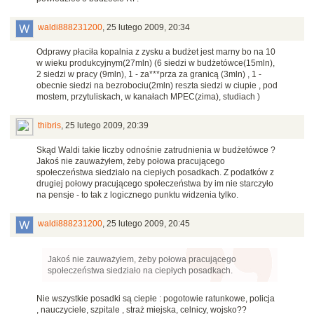
waldi888231200
,
25 lutego 2009, 20:34
Odprawy płaciła kopalnia z zysku a budżet jest marny bo na 10
w wieku produkcyjnym(27mln) (6 siedzi w budżetówce(15mln),
2 siedzi w pracy (9mln), 1 - za***prza za granicą (3mln) , 1 -
obecnie siedzi na bezrobociu(2mln) reszta siedzi w ciupie , pod
mostem, przytuliskach, w kanałach MPEC(zima), studiach )
thibris
,
25 lutego 2009, 20:39
Skąd Waldi takie liczby odnośnie zatrudnienia w budżetówce ?
Jakoś nie zauważyłem, żeby połowa pracującego
społeczeństwa siedziało na ciepłych posadkach. Z podatków z
drugiej połowy pracującego społeczeństwa by im nie starczyło
na pensje - to tak z logicznego punktu widzenia tylko.
waldi888231200
,
25 lutego 2009, 20:45
Jakoś nie zauważyłem, żeby połowa pracującego
społeczeństwa siedziało na ciepłych posadkach.
Nie wszystkie posadki są ciepłe : pogotowie ratunkowe, policja
, nauczyciele, szpitale , straż miejska, celnicy, wojsko??