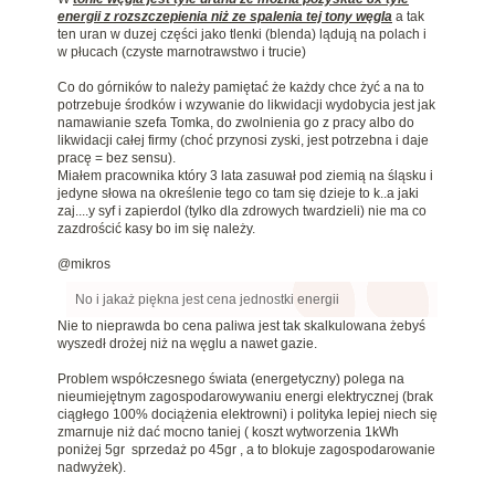
energii z rozszczepienia niż ze spalenia tej tony węgla
a tak
ten uran w duzej części jako tlenki (blenda) lądują na polach i
w płucach (czyste marnotrawstwo i trucie)
Co do górników to należy pamiętać że każdy chce żyć a na to
potrzebuje środków i wzywanie do likwidacji wydobycia jest jak
namawianie szefa Tomka, do zwolnienia go z pracy albo do
likwidacji całej firmy (choć przynosi zyski, jest potrzebna i daje
pracę = bez sensu).
Miałem pracownika który 3 lata zasuwał pod ziemią na śląsku i
jedyne słowa na określenie tego co tam się dzieje to k..a jaki
zaj....y syf i zapierdol (tylko dla zdrowych twardzieli) nie ma co
zazdrościć kasy bo im się należy.
@mikros
No i jakaż piękna jest cena jednostki energii
Nie to nieprawda bo cena paliwa jest tak skalkulowana żebyś
wyszedł drożej niż na węglu a nawet gazie.
Problem współczesnego świata (energetyczny) polega na
nieumiejętnym zagospodarowywaniu energi elektrycznej (brak
ciągłego 100% dociążenia elektrowni) i polityka lepiej niech się
zmarnuje niż dać mocno taniej ( koszt wytworzenia 1kWh
poniżej 5gr sprzedaż po 45gr , a to blokuje zagospodarowanie
nadwyżek).