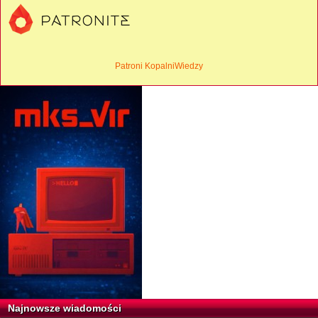
Patroni KopalniWiedzy
Najnowsze wiadomości