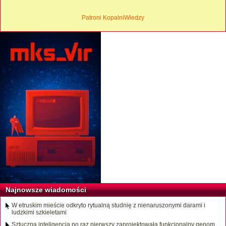
Patroni KopalniWiedzy
Najnowsze wiadomości
W etruskim mieście odkryto rytualną studnię z nienaruszonymi darami i
ludzkimi szkieletami
Sztuczna inteligencja po raz pierwszy zaprojektowała funkcjonalny genom