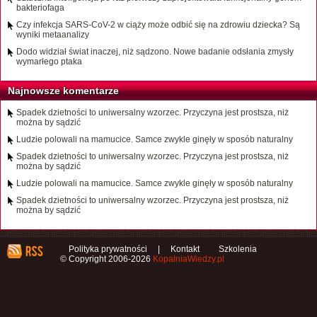
bakteriofaga
Czy infekcja SARS-CoV-2 w ciąży może odbić się na zdrowiu dziecka? Są
wyniki metaanalizy
Dodo widział świat inaczej, niż sądzono. Nowe badanie odsłania zmysły
wymarłego ptaka
Najnowsze komentarze
Spadek dzietności to uniwersalny wzorzec. Przyczyna jest prostsza, niż
można by sądzić
Ludzie polowali na mamucice. Samce zwykle ginęły w sposób naturalny
Spadek dzietności to uniwersalny wzorzec. Przyczyna jest prostsza, niż
można by sądzić
Ludzie polowali na mamucice. Samce zwykle ginęły w sposób naturalny
Spadek dzietności to uniwersalny wzorzec. Przyczyna jest prostsza, niż
można by sądzić
Polityka prywatności
|
Kontakt
Szkolenia
© Copyright 2006-2026
KopalniaWiedzy.pl