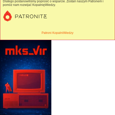
Dlatego postanowiliśmy poprosić o wsparcie. Zostań naszym Patronem i
pomóż nam rozwijać KopalnięWiedzy.
Patroni KopalniWiedzy