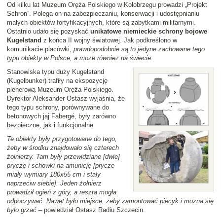
Od kilku lat Muzeum Oręża Polskiego w Kołobrzegu prowadzi „Projekt
Schron”. Polega on na zabezpieczaniu, konserwacji i udostępnianiu
małych obiektów fortyfikacyjnych, które są zabytkami militarnymi.
Ostatnio udało się pozyskać
unikatowe niemieckie schrony bojowe
Kugelstand
z końca II wojny światowej. Jak podkreślono w
komunikacie placówki,
prawdopodobnie są to jedyne zachowane tego
typu obiekty w Polsce, a może również na świecie
.
Stanowiska typu duży Kugelstand
(Kugelbunker) trafiły na ekspozycję
plenerową Muzeum Oręża Polskiego.
Dyrektor Aleksander Ostasz wyjaśnia, że
tego typu schrony, porównywane do
betonowych jaj Fabergé, były zarówno
bezpieczne, jak i funkcjonalne.
Te obiekty były przygotowane do tego,
żeby w środku znajdowało się czterech
żołnierzy. Tam były przewidziane [dwie]
prycze i schowki na amunicję [prycze
miały wymiary 180x55 cm i stały
naprzeciw siebie]. Jeden żołnierz
prowadził ogień z góry, a reszta mogła
odpoczywać. Nawet było miejsce, żeby zamontować piecyk i można się
było grzać
– powiedział Ostasz Radiu Szczecin.