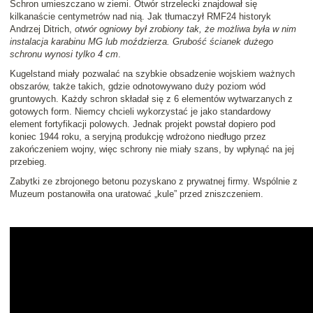
Schron umieszczano w ziemi. Otwór strzelecki znajdował się
kilkanaście centymetrów nad nią. Jak tłumaczył RMF24 historyk
Andrzej Ditrich,
otwór ogniowy był zrobiony tak, że możliwa była w nim
instalacja karabinu MG lub moździerza. Grubość ścianek dużego
schronu wynosi tylko 4 cm
.
Kugelstand miały pozwalać na szybkie obsadzenie wojskiem ważnych
obszarów, także takich, gdzie odnotowywano duży poziom wód
gruntowych. Każdy schron składał się z 6 elementów wytwarzanych z
gotowych form. Niemcy chcieli wykorzystać je jako standardowy
element fortyfikacji polowych. Jednak projekt powstał dopiero pod
koniec 1944 roku, a seryjną produkcję wdrożono niedługo przez
zakończeniem wojny, więc schrony nie miały szans, by wpłynąć na jej
przebieg.
Zabytki ze zbrojonego betonu pozyskano z prywatnej firmy. Wspólnie z
Muzeum postanowiła ona uratować „kule” przed zniszczeniem.