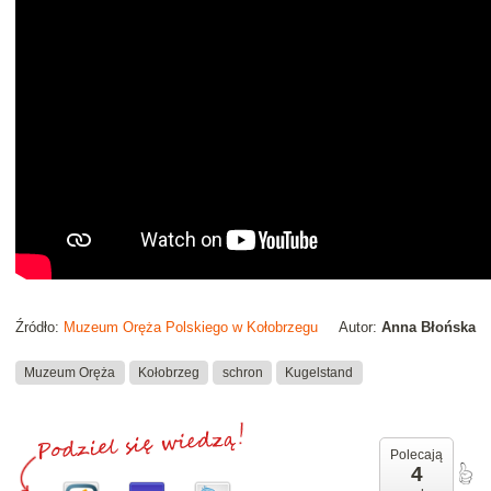
Źródło:
Muzeum Oręża Polskiego w Kołobrzegu
Autor:
Anna Błońska
Muzeum Oręża
Kołobrzeg
schron
Kugelstand
Polecają
4