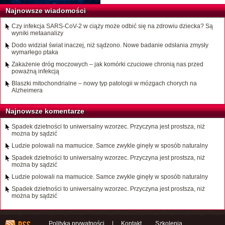
Najnowsze wiadomości
Czy infekcja SARS-CoV-2 w ciąży może odbić się na zdrowiu dziecka? Są
wyniki metaanalizy
Dodo widział świat inaczej, niż sądzono. Nowe badanie odsłania zmysły
wymarłego ptaka
Zakażenie dróg moczowych – jak komórki czuciowe chronią nas przed
poważną infekcją
Blaszki mitochondrialne – nowy typ patologii w mózgach chorych na
Alzheimera
Najnowsze komentarze
Spadek dzietności to uniwersalny wzorzec. Przyczyna jest prostsza, niż
można by sądzić
Ludzie polowali na mamucice. Samce zwykle ginęły w sposób naturalny
Spadek dzietności to uniwersalny wzorzec. Przyczyna jest prostsza, niż
można by sądzić
Ludzie polowali na mamucice. Samce zwykle ginęły w sposób naturalny
Spadek dzietności to uniwersalny wzorzec. Przyczyna jest prostsza, niż
można by sądzić
Polityka prywatności
|
Kontakt
Szkolenia