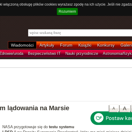
ki włączoną obsługę plików cookies wyrażasz zgodę na ich użycie. Jeśli nie zgadz
Rozumiem
Wiadomości
Artykuły
Forum
Książki
Konkursy
Galeri
Zdrowie/uroda
Bezpieczeństwo IT
Nauki przyrodnicze
Astronomia/fizyk
em lądowania na Marsie
A
A
NASA przygotowuje się do
testu systemu