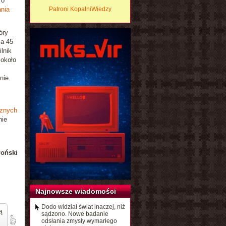
 o
nia
Patroni KopalniWiedzy
óry
 a 45
lnik
 około
nie
cznych
nie
łoński
Najnowsze wiadomości
Dodo widział świat inaczej, niż
ą
sądzono. Nowe badanie
odsłania zmysły wymarłego