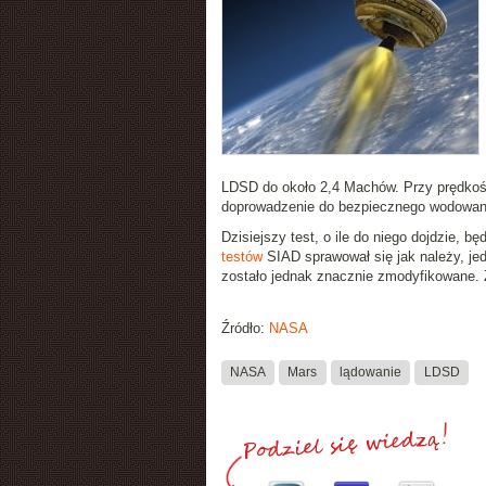
LDSD do około 2,4 Machów. Przy prędkośc
doprowadzenie do bezpiecznego wodowan
Dzisiejszy test, o ile do niego dojdzie, 
testów
SIAD sprawował się jak należy, jed
zostało jednak znacznie zmodyfikowane. Z
Źródło:
NASA
NASA
Mars
lądowanie
LDSD