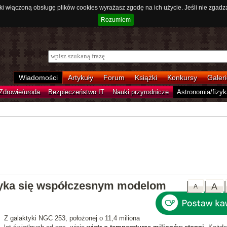
ki włączoną obsługę plików cookies wyrażasz zgodę na ich użycie. Jeśli nie zgadz
Rozumiem
Wiadomości
Artykuły
Forum
Książki
Konkursy
Galeri
Zdrowie/uroda
Bezpieczeństwo IT
Nauki przyrodnicze
Astronomia/fizyk
myka się współczesnym modelom
A
A
Z galaktyki NGC 253, położonej o 11,4 miliona