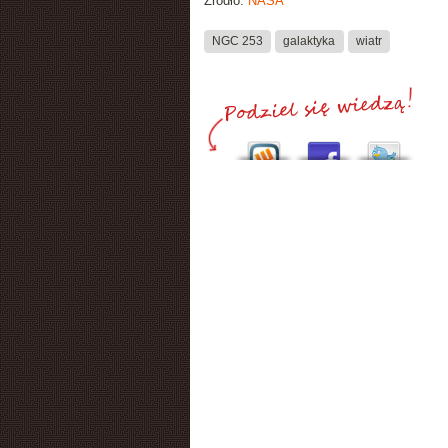
Źródło:
NASA
NGC 253
galaktyka
wiatr