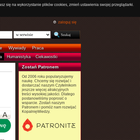
asz się na wykorzystanie plików cookies, zmień ustawienia swojej przeglądarki.
zaloguj się
e
Wywiady
Praca
a
Humanistyka
Ciekawostki
Zostań Patronem
Od 2006 roku popularyzujemy
naukę. Chcemy się rozwijać i
dostarczać naszym Czytelnikom
jeszcze więcej atrakcyjnych
treści wysokiej jakości. Dlatego
postanowiliśmy poprosić o
wsparcie. Zostań naszym
Patronem i pomóż nam rozwijać
KopalnięWiedzy.
A