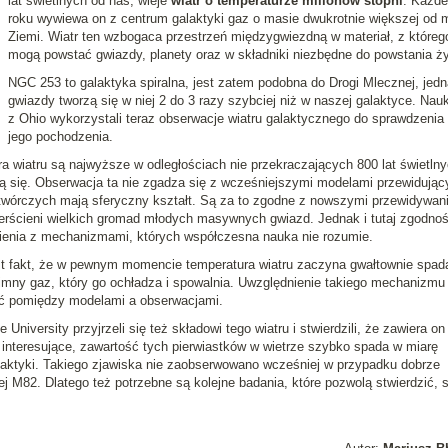
lat świetlnych od nas, wieje
wiatr o temperaturze milionów stopni
. Każd
roku wywiewa on z centrum galaktyki gaz o masie dwukrotnie większej od 
Ziemi. Wiatr ten wzbogaca przestrzeń międzygwiezdną w materiał, z któreg
mogą powstać gwiazdy, planety oraz w składniki niezbędne do powstania ży
NGC 253 to galaktyka spiralna, jest zatem podobna do Drogi Mlecznej, jed
gwiazdy tworzą się w niej 2 do 3 razy szybciej niż w naszej galaktyce. Na
z Ohio wykorzystali teraz obserwacje wiatru galaktycznego do sprawdzenia 
jego pochodzenia.
ra wiatru są najwyższe w odległościach nie przekraczających 800 lat świetln
ją się. Obserwacja ta nie zgadza się z wcześniejszymi modelami przewidując
twórczych mają sferyczny kształt. Są za to zgodne z nowszymi przewidywan
erścieni wielkich gromad młodych masywnych gwiazd. Jednak i tutaj zgodnoś
nienia z mechanizmami, których współczesna nauka nie rozumie.
 fakt, że w pewnym momencie temperatura wiatru zaczyna gwałtownie spad
imny gaz, który go ochładza i spowalnia. Uwzględnienie takiego mechanizmu
ść pomiędzy modelami a obserwacjami.
University przyjrzeli się też składowi tego wiatru i stwierdzili, że zawiera on 
 interesujące, zawartość tych pierwiastków w wietrze szybko spada w miarę
laktyki. Takiego zjawiska nie zaobserwowano wcześniej w przypadku dobrze
j M82. Dlatego też potrzebne są kolejne badania, które pozwolą stwierdzić, 