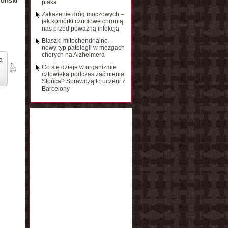
łoński
ptaka
Zakażenie dróg moczowych –
jak komórki czuciowe chronią
nas przed poważną infekcją
Blaszki mitochondrialne –
nowy typ patologii w mózgach
chorych na Alzheimera
ą
Co się dzieje w organizmie
człowieka podczas zaćmienia
Słońca? Sprawdzą to uczeni z
Barcelony