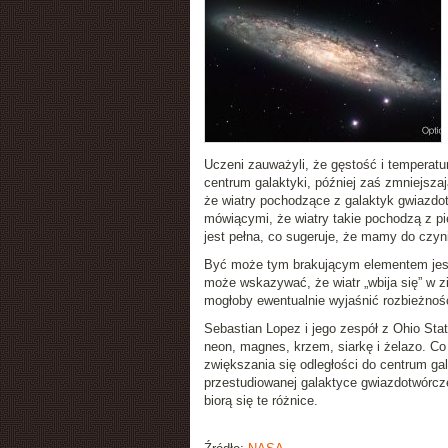
Uczeni zauważyli, że gęstość i temperatu
centrum galaktyki, później zaś zmniejsza
że wiatry pochodzące z galaktyk gwiazdo
mówiącymi, że wiatry takie pochodzą z pi
jest pełna, co sugeruje, że mamy do czy
Być może tym brakującym elementem jest
może wskazywać, że wiatr „wbija się” w z
mogłoby ewentualnie wyjaśnić rozbieżno
Sebastian Lopez i jego zespół z Ohio State 
neon, magnes, krzem, siarkę i żelazo. Co
zwiększania się odległości do centrum ga
przestudiowanej galaktyce gwiazdotwórcze
biorą się te różnice.