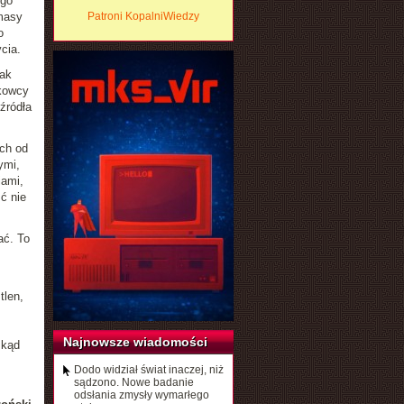
ego
masy
Patroni KopalniWiedzy
o
cia.
nak
ukowcy
źródła
ych od
ymi,
iami,
ć nie
ać. To
tlen,
Najnowsze wiadomości
skąd
Dodo widział świat inaczej, niż
sądzono. Nowe badanie
odsłania zmysły wymarłego