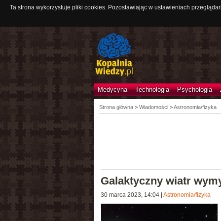
Ta strona wykorzystuje pliki cookies. Pozostawiając w ustawieniach przeglądar
Medycyna
Technologia
Psychologia
Strona główna
>
Wiadomości
>
Astronomia/fizyka
Galaktyczny wiatr wy
30 marca 2023, 14:04
|
Astronomia/fizyka