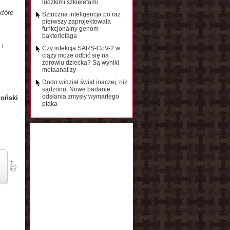
ludzkimi szkieletami
które
Sztuczna inteligencja po raz
pierwszy zaprojektowała
funkcjonalny genom
bakteriofaga
 i
Czy infekcja SARS-CoV-2 w
ciąży może odbić się na
zdrowiu dziecka? Są wyniki
metaanalizy
Dodo widział świat inaczej, niż
sądzono. Nowe badanie
odsłania zmysły wymarłego
łoński
ptaka