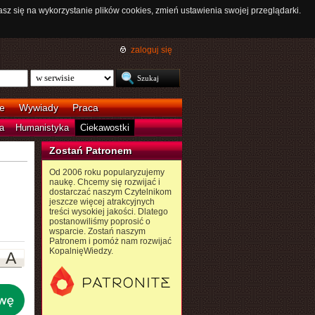
asz się na wykorzystanie plików cookies, zmień ustawienia swojej przeglądarki.
zaloguj się
e
Wywiady
Praca
a
Humanistyka
Ciekawostki
Zostań Patronem
Od 2006 roku popularyzujemy
naukę. Chcemy się rozwijać i
dostarczać naszym Czytelnikom
jeszcze więcej atrakcyjnych
treści wysokiej jakości. Dlatego
postanowiliśmy poprosić o
wsparcie. Zostań naszym
Patronem i pomóż nam rozwijać
KopalnięWiedzy.
A