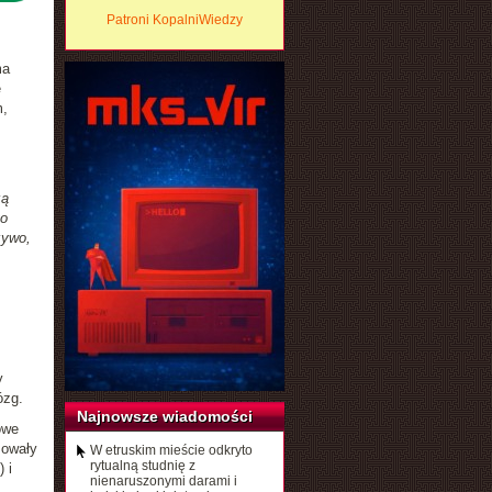
Patroni KopalniWiedzy
ma
ę
m,
żą
go
zywo,
y
ózg.
Najnowsze wiadomości
owe
mowały
W etruskim mieście odkryto
rytualną studnię z
 i
nienaruszonymi darami i