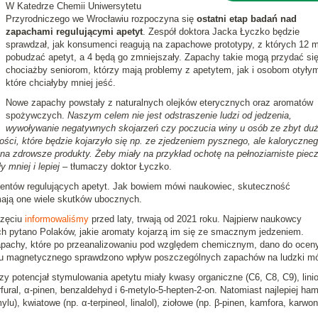
W Katedrze Chemii Uniwersytetu
Przyrodniczego we Wrocławiu rozpoczyna się
ostatni etap badań nad
zapachami regulującymi apetyt
. Zespół doktora Jacka Łyczko będzie
sprawdzał, jak konsumenci reagują na zapachowe prototypy, z których 12 
pobudzać apetyt, a 4 będą go zmniejszały. Zapachy takie mogą przydać si
chociażby seniorom, którzy mają problemy z apetytem, jak i osobom otyły
które chciałyby mniej jeść.
Nowe zapachy powstały z naturalnych olejków eterycznych oraz aromatów
spożywczych.
Naszym celem nie jest odstraszenie ludzi od jedzenia,
wywoływanie negatywnych skojarzeń czy poczucia winy u osób ze zbyt du
ci, które będzie kojarzyło się np. ze zjedzeniem pysznego, ale kaloryczne
na zdrowsze produkty. Żeby miały na przykład ochotę na pełnoziarniste piec
y mniej i lepiej
– tłumaczy doktor Łyczko.
mentów regulujących apetyt. Jak bowiem mówi naukowiec, skuteczność
mają one wiele skutków ubocznych.
częciu
informowaliśmy
przed laty, trwają od 2021 roku. Najpierw naukowcy
ch pytano Polaków, jakie aromaty kojarzą im się ze smacznym jedzeniem.
pachy, które po przeanalizowaniu pod względem chemicznym, dano do ocen
u magnetycznego sprawdzono wpływ poszczególnych zapachów na ludzki m
y potencjał stymulowania apetytu miały kwasy organiczne (C6, C8, C9), lini
rfural, α-pinen, benzaldehyd i 6-metylo-5-hepten-2-on. Natomiast najlepiej ha
), kwiatowe (np. α-terpineol, linalol), ziołowe (np. β-pinen, kamfora, karwon)