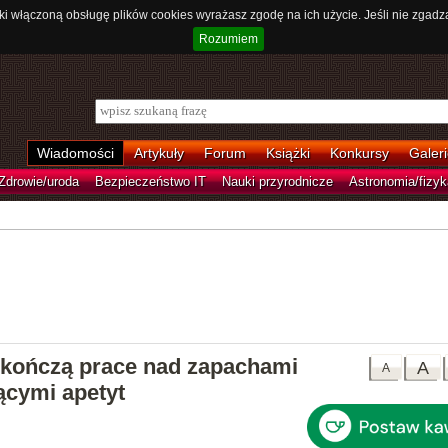
ki włączoną obsługę plików cookies wyrażasz zgodę na ich użycie. Jeśli nie zgadz
Rozumiem
Wiadomości
Artykuły
Forum
Książki
Konkursy
Galeri
Zdrowie/uroda
Bezpieczeństwo IT
Nauki przyrodnicze
Astronomia/fizyk
kończą prace nad zapachami
A
A
ącymi apetyt