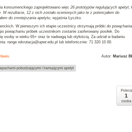
ia konsumenckiego zaprojektowano więc 26 prototypów regulujących apetyt, 
 W rezultacie, 12 z nich zostało ocenionych jako te z potencjałem do
jałem do zmniejszania apetytu
, wyjaśnia Łyczko.
enckich. W pierwszym ich etapie uczestnicy otrzymają próbki do powąchania
m po powąchaniu próbek uczestnikom zostanie zaoferowany posiłek. Do
ę osoby w wieku 65+ oraz te nadwagą lub otyłością. Za udział w badaniu
ia: range.rekrutacja@upwr.edu.pl lub telefonicznie: 71 320 10 00.
ławiu
Autor:
Mariusz B
apachami pobudzającymi i hamującymi apetyt
Poleca
1
osoba