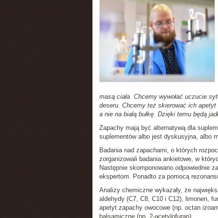
masą ciała. Chcemy wywołać uczucie sytoś
deseru. Chcemy też skierować ich apetyt 
a nie na białą bułkę. Dzięki temu będą jadł
Zapachy mają być alternatywą dla suple
suplementów albo jest dyskusyjna, albo 
Badania nad zapachami, o których rozpo
zorganizowali badania ankietowe, w który
Następnie skomponowano odpowiednie za
ekspertom. Ponadto za pomocą rezonans
Analizy chemiczne wykazały, że największ
aldehydy (C7, C8, C10 i C12), limonen, fu
apetyt zapachy owocowe (np. octan izoamylu
balsamiczne (np. 2-acetylofuran).